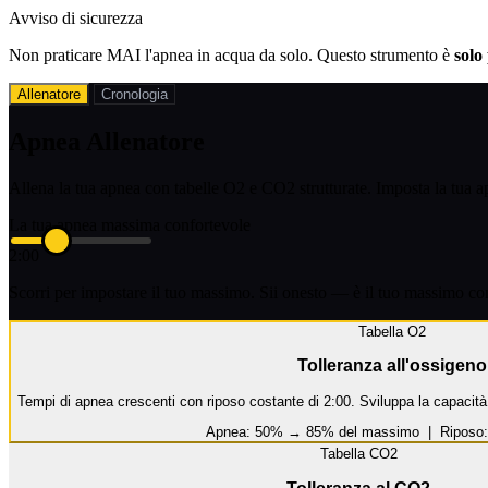
Avviso di sicurezza
Non praticare MAI l'apnea in acqua da solo. Questo strumento è
solo
Allenatore
Cronologia
Apnea
Allenatore
Allena la tua apnea con tabelle O2 e CO2 strutturate. Imposta la tua a
La tua apnea massima confortevole
2:00
Scorri per impostare il tuo massimo. Sii onesto — è il tuo massimo con
Tabella O2
Tolleranza all'ossigeno
Tempi di apnea crescenti con riposo costante di 2:00. Sviluppa la capacit
Apnea:
50% → 85% del massimo |
Riposo:
Tabella CO2