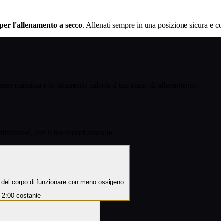
 per l'allenamento a secco
. Allenati sempre in una posizione sicura e co
pnea massima e lo strumento calcola il tuo piano di allenamento.
fortevole, non il tuo record assoluto.
à del corpo di funzionare con meno ossigeno.
2:00 costante