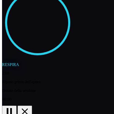
RESPIRA
2:00
Riposo prima dell'apnea
Durata della sessione
00:00