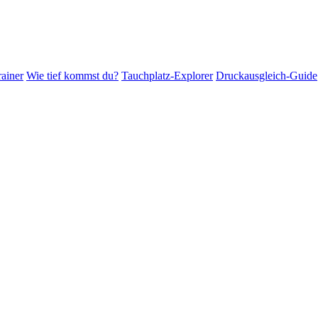
ainer
Wie tief kommst du?
Tauchplatz-Explorer
Druckausgleich-Guide