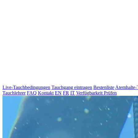
Live-Tauchbedingungen
Tauchgang eintragen
Bestenliste
Atemhalte-
Tauchlehrer
FAQ
Kontakt
EN
FR
IT
Verfügbarkeit Prüfen