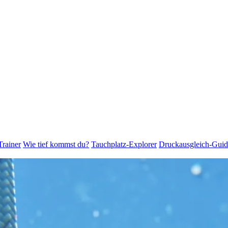
Trainer
Wie tief kommst du?
Tauchplatz-Explorer
Druckausgleich-Guid