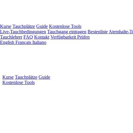
Zum
Hauptinhalt
springen
Kurse
Tauchplätze
Guide
Kostenlose Tools
Live-Tauchbedingungen
Tauchgang eintragen
Bestenliste
Atemhalte-Tr
Tauchlehrer
FAQ
Kontakt
Verfügbarkeit Prüfen
English
Français
Italiano
Kurse
Tauchplätze
Guide
Kostenlose Tools