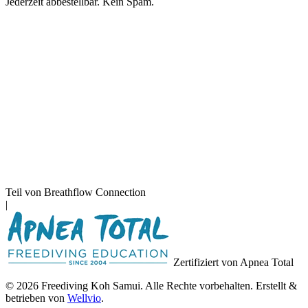
Adresse
Jederzeit abbestellbar. Kein Spam.
Teil von Breathflow Connection
|
Zertifiziert von Apnea Total
© 2026 Freediving Koh Samui. Alle Rechte vorbehalten. Erstellt &
betrieben von
Wellvio
.