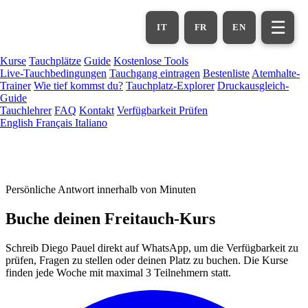
Zum
Hauptinhalt
☰
IT
FR
EN
springen
Kurse
Tauchplätze
Guide
Kostenlose Tools
Live-Tauchbedingungen
Tauchgang eintragen
Bestenliste
Atemhalte-
Trainer
Wie tief kommst du?
Tauchplatz-Explorer
Druckausgleich-
Guide
Tauchlehrer
FAQ
Kontakt
Verfügbarkeit Prüfen
English
Français
Italiano
Persönliche Antwort innerhalb von Minuten
Buche deinen
Freitauch
-Kurs
Schreib Diego Pauel direkt auf WhatsApp, um die Verfügbarkeit zu
prüfen, Fragen zu stellen oder deinen Platz zu buchen. Die Kurse
finden jede Woche mit maximal 3 Teilnehmern statt.