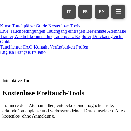
Zum
Hauptinhalt
☰
IT
FR
EN
springen
Kurse
Tauchplätze
Guide
Kostenlose Tools
Live-Tauchbedingungen
Tauchgang eintragen
Bestenliste
Atemhalte-
Trainer
Wie tief kommst du?
Tauchplatz-Explorer
Druckausgleich-
Guide
Tauchlehrer
FAQ
Kontakt
Verfügbarkeit Prüfen
English
Français
Italiano
Interaktive Tools
Kostenlose Freitauch-Tools
Trainiere dein Atemanhalten, entdecke deine mögliche Tiefe,
erkunde Tauchplätze und verbessere deinen Druckausgleich. Alles
kostenlos, ohne Anmeldung.