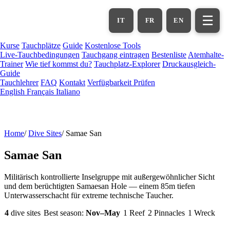
Zum
Hauptinhalt
☰
IT
FR
EN
springen
Kurse
Tauchplätze
Guide
Kostenlose Tools
Live-Tauchbedingungen
Tauchgang eintragen
Bestenliste
Atemhalte-
Trainer
Wie tief kommst du?
Tauchplatz-Explorer
Druckausgleich-
Guide
Tauchlehrer
FAQ
Kontakt
Verfügbarkeit Prüfen
English
Français
Italiano
Home
/
Dive Sites
/
Samae San
Samae San
Militärisch kontrollierte Inselgruppe mit außergewöhnlicher Sicht
und dem berüchtigten Samaesan Hole — einem 85m tiefen
Unterwasserschacht für extreme technische Taucher.
4
dive sites
Best season:
Nov–May
1 Reef
2 Pinnacles
1 Wreck