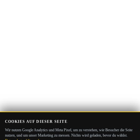
E-
Guide Erhalten
Mail-
Adresse
COOKIES AUF DIESER SEITE
Wir nutzen Google Analytics und Meta Pixel, um zu verstehen, wie Besucher die Seite
nutzen, und um unser Marketing zu messen. Nichts wird geladen, bevor du wählst.