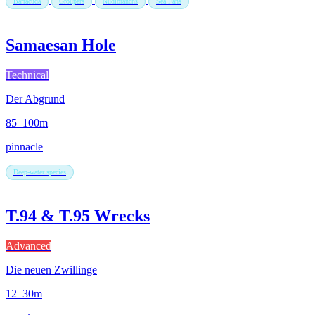
Barracuda
Groupers
Nudibranchs
Sea Fans
Samaesan Hole
Technical
Der Abgrund
85–100m
pinnacle
Deep-water species
T.94 & T.95 Wrecks
Advanced
Die neuen Zwillinge
12–30m