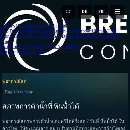
Skip
to
☰
IT
DE
FR
main
content
Courses
Dive Sites
Guide
Free Tools
Live Dive Conditions
Log Your Dive
Leaderboard
Breath Hold
Trainer
How Deep Can You Go?
Dive Site Explorer
Equalization
Guide
Instructor
FAQ
Contact
Check Availability
Français
Deutsch
Italiano
พยากรณ์สด
·
English version
สภาพการดำน้ำที่ หินน้ำไต้
พยากรณ์สภาพการดำน้ำและฟรีไดฟ์วิ่งสด 7 วันที่ หินน้ำไต้ ใน
อ่าวไทย ให้คะแนนจาก ลม (ปรับตามทิศทางและการกำบังของ