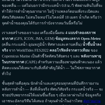
ของคลื่น — แต่ไม่บอกว่ามีกระแสน้ำ 0.8 ม./วิ พัดผ่านหินใบที่จะ
ทำให้การดำน้ำคุณยากมาก ไม่รู้ว่าแพลงก์ตอนเพิ่งระเบิดและ
ทัศนวิสัยลดลง ไม่สนใจเทอร์โมไคลน์ที่ 18 เมตร น้ำเกิด หรือว่า
จุดดำน้ำของคุณได้รับการกำบังจากลมวันนี้หรือไม่
เราเลยสร้างของเราเอง เครื่องมือนี้ผสม
4 แบบจำลองสภาพ
อากาศ
(GFS, ICON, JMA, GEM)
ข้อมูลทะเลจาก Open-Meteo
(คลื่น กระแสน้ำ อุณหภูมิน้ำ ทิศทางและคาบคลื่น)
น้ำขึ้นน้ำลง
จริง
จาก WorldTides FES2022
คลอโรฟิลล์จากดาวเทียม
ของ
Copernicus Marine เป็นตัวชี้วัดทัศนวิสัยตรง ๆ และ
พลังงานพายุ
ในบรรยากาศ
(CAPE) สำหรับความเสี่ยงพายุฝนฟ้าคะนอง แล้ว
คิดคะแนนให้เหมาะกับสิ่งที่สำคัญใต้น้ำ — ไม่ใช่สภาพอากาศ
ทั่วไป
ชั้นสุดท้ายคือคุณ นักดำน้ำและครูสอนทุกคนที่บันทึกรายงาน
หลังการดำน้ำ — สิ่งที่เห็นจริง ทัศนวิสัยจริง กระแสน้ำจริง — จะ
ช่วยปรับพยากรณ์ให้แม่นขึ้นเรื่อย ๆ เมื่อเวลาผ่านไป ข้อมูลจริง
เอาชนะอัลกอริทึมได้เสมอ ถ้าคุณดำน้ำในอ่าวไทย
ส่งรายงาน