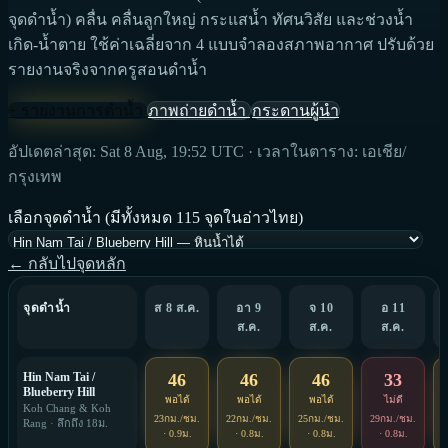
จุดดำน้ำ) คลื่น คลื่นลูกใหญ่ กระแสน้ำ ทัศนวิสัย และช่วงน้ำ
เกิด-น้ำตาย ใช้ค่าเฉลี่ยจาก 4 แบบจำลองสภาพอากาศ ปรับด้วย
รายงานจริงจากครูสอนดำน้ำ
+ รายงานการดำน้ำ
ภาพถ่ายดำน้ำ
กระดานผู้นำ
อัปเดตล่าสุด: Sat 8 Aug, 19:52 UTC · เวลาในตาราง: เอเชีย/
กรุงเทพ
เลือกจุดดำน้ำ (มีทั้งหมด 115 จุดในอ่าวไทย)
← กลับไปจุดหลัก
จุดดำน้ำ
ส 8 ส.ค.
อา 9
จ 10
อ 11
ส.ค.
ส.ค.
ส.ค.
Hin Nam Tai /
46
46
46
33
Blueberry Hill
พอได้
พอได้
พอได้
ไม่ดี
Koh Chang & Koh
23กม./ชม.
22กม./ชม.
25กม./ชม.
29กม./ชม.
2
Rang · ลึกถึง 18ม.
· 0.9ม.
· 0.8ม.
· 0.8ม.
· 0.8ม.