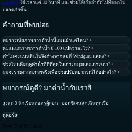
ของคุณ
ใช้เวลาแค่ 30 วินาที และช่วยให้เรือลำถัดไปที่ออกไป
ปลอดภัยขึ้น
คำถามที่พบบ่อย
พยากรณ์สภาพการดำน้ำนี้แม่นยำแค่ไหน?
+
คะแนนสภาพการดำน้ำ 0-100 แปลว่าอะไร?
+
ทำไมคะแนนหินใบจึงต่างจากลมที่ Windguru แสดง?
+
ช่วงไหนคือฤดูดำน้ำที่ดีที่สุดในเกาะสมุยและเกาะเต่า?
+
ผมจะรายงานสภาพจริงเพื่อช่วยปรับพยากรณ์ได้อย่างไร?
+
พยากรณ์ดูดี? มาดำน้ำกับเราสิ
สูงสุด 3 นักเรียนต่อครูผู้สอน · ออกซิเจนฉุกเฉินทุกเรือ
ดูคอร์ส
From Tool To Course