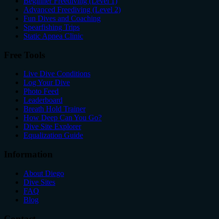
Beginner Freediving (Level 1)
Advanced Freediving (Level 2)
Fun Dives and Coaching
Spearfishing Trips
Static Apnea Clinic
Free Tools
Live Dive Conditions
Log Your Dive
Photo Feed
Leaderboard
Breath Hold Trainer
How Deep Can You Go?
Dive Site Explorer
Equalization Guide
Information
About Diego
Dive Sites
FAQ
Blog
Contact