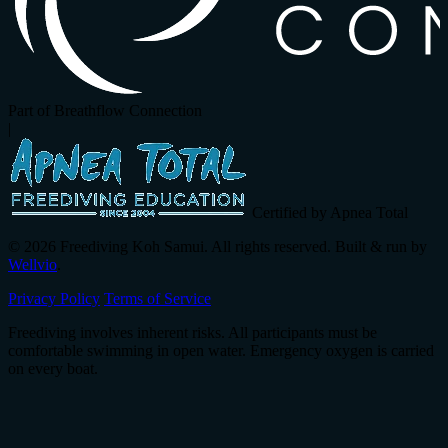
Part of Breathflow Connection
|
Certified by Apnea Total
© 2026 Freediving Koh Samui. All rights reserved. Built & run by
Wellvio
.
Privacy Policy
Terms of Service
Freediving involves inherent risks. All participants must be
comfortable swimming in open water. Emergency oxygen is carried
on every boat.