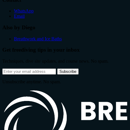
WhatsApp
Email
Also by Diego
Breathwork and Ice Baths
Get freediving tips in your inbox
Techniques, dive site updates, and course news. No spam.
Email
Subscribe
address
Unsubscribe anytime. No spam.