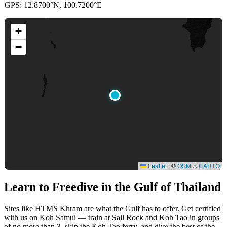
GPS: 12.8700°N, 100.7200°E
+
−
Leaflet
|
©
OSM
©
CARTO
Learn to Freedive
in the Gulf of Thailand
Sites like HTMS Khram are what the Gulf has to offer. Get certified
with us on Koh Samui — train at Sail Rock and Koh Tao in groups
of no more than 3, skip the Koh Tao ferry, and dive the best of the