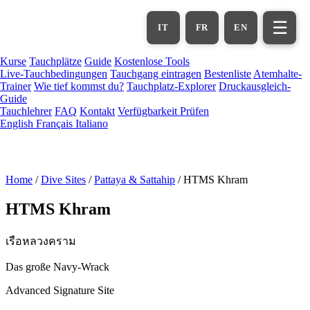
Zum
Hauptinhalt
☰
IT
FR
EN
springen
Kurse
Tauchplätze
Guide
Kostenlose Tools
Live-Tauchbedingungen
Tauchgang eintragen
Bestenliste
Atemhalte-
Trainer
Wie tief kommst du?
Tauchplatz-Explorer
Druckausgleich-
Guide
Tauchlehrer
FAQ
Kontakt
Verfügbarkeit Prüfen
English
Français
Italiano
Home
/
Dive Sites
/
Pattaya & Sattahip
/
HTMS Khram
HTMS Khram
เรือหลวงคราม
Das große Navy-Wrack
Advanced
Signature Site