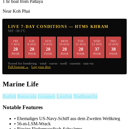
1 hr boat from Pattaya
Near Koh Phai
LIVE 7-DAY CONDITIONS — HTMS KHRAM
SST ~30.1°C
FRI
SAT
SUN
MON
TUE
WED
THU
7 AUG
8 AUG
9 AUG
10 AUG
11 AUG
12 AUG
13 AUG
28
28
28
28
28
37
38
POOR
POOR
POOR
POOR
POOR
POOR
POOR
Scored for freediving · wind · waves · swell · currents · rain-viz
Full forecast →
·
Log your dive
Marine Life
Batfish
Barracuda
Groupers
Lionfish
Nudibranchs
Notable Features
•
Ehemaliges US-Navy-Schiff aus dem Zweiten Weltkrieg
•
56-m-LSM-Wrack
•
Riesige Fledermausfisch-Schwärme