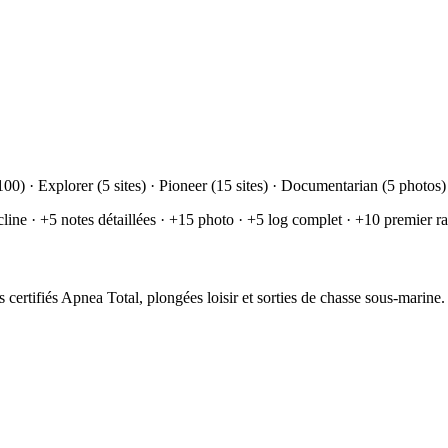
100) · Explorer (5 sites) · Pioneer (15 sites) · Documentarian (5 photo
line · +5 notes détaillées · +15 photo · +5 log complet · +10 premier rap
ertifiés Apnea Total, plongées loisir et sorties de chasse sous-marine.