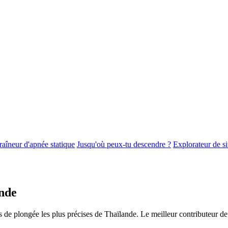
raîneur d'apnée statique
Jusqu'où peux-tu descendre ?
Explorateur de s
ande
s de plongée les plus précises de Thaïlande. Le meilleur contributeur d