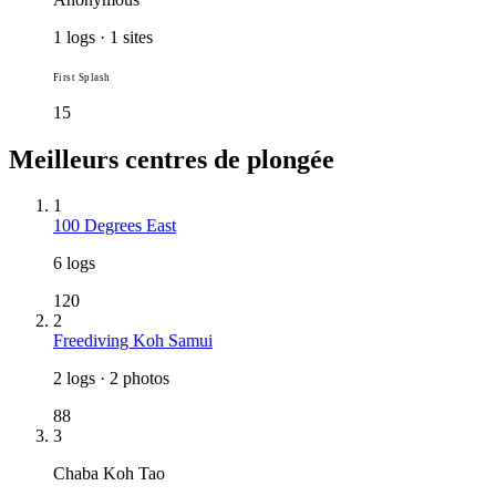
1 logs · 1 sites
First Splash
15
Meilleurs centres de plongée
1
100 Degrees East
6 logs
120
2
Freediving Koh Samui
2 logs · 2 photos
88
3
Chaba Koh Tao