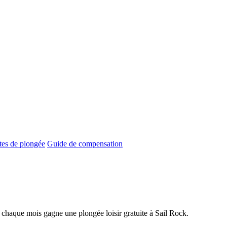
ites de plongée
Guide de compensation
e chaque mois gagne une plongée loisir gratuite à Sail Rock.