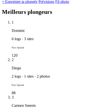
+ Enregistre ta plongée
Prévisions
Fil photo
Meilleurs plongeurs
1
Dominic
6 logs · 3 sites
First Splash
120
2
Diego
2 logs · 1 sites · 2 photos
First Splash
88
3
Carmen Smeets