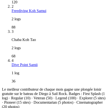
120
2
Freediving Koh Samui
2 logs
88
3
Chaba Koh Tao
2 logs
68
4
Dive Point Samii
1 log
36
Le meilleur contributeur de chaque mois gagne une plongée loisir
gratuite sur le bateau de Diego à Sail Rock. Badges : First Splash (1
log) · Regular (10) · Veteran (50) · Legend (100) · Explorer (5 sites)
· Pioneer (15 sites) · Documentarian (5 photos) · Cinematographer
(20 photos)