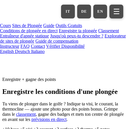
Aller
au
☰
IT
DE
EN
contenu
principal
Cours
Sites de Plongée
Guide
Outils Gratuits
Conditions de plongée en direct
Enregistre ta plongée
Classement
Entraîneur d'apnée statique
Jusqu'où peux-tu descendre ?
Explorateur
de sites de plongée
Guide de compensation
Instructeur
FAQ
Contact
Vérifier Disponibilité
English
Deutsch
Italiano
Enregistre + gagne des points
Enregistre les conditions d'une plongée
Tu viens de plonger dans le golfe ? Indique ta visi, le courant, la
thermocline — ajoute une photo pour des points bonus. Grimpe
dans le
classement
, gagne des badges et mets ton centre de plongée
en avant sur les
prévisions en direct
.