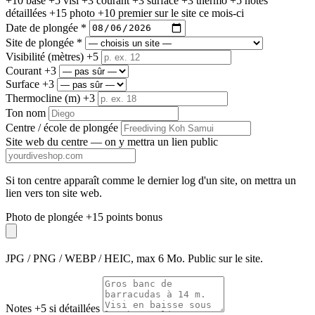
+10 base
+5 visi
+3 courant
+3 surface
+3 thermo
+5 notes
détaillées
+15 photo
+10 premier sur le site ce mois-ci
Date de plongée *
Site de plongée *
Visibilité (mètres)
+5
Courant
+3
Surface
+3
Thermocline (m)
+3
Ton nom
Centre / école de plongée
Site web du centre
— on y mettra un lien public
Si ton centre apparaît comme le dernier log d'un site, on mettra un
lien vers ton site web.
Photo de plongée
+15 points bonus
JPG / PNG / WEBP / HEIC, max 6 Mo. Public sur le site.
Notes
+5 si détaillées