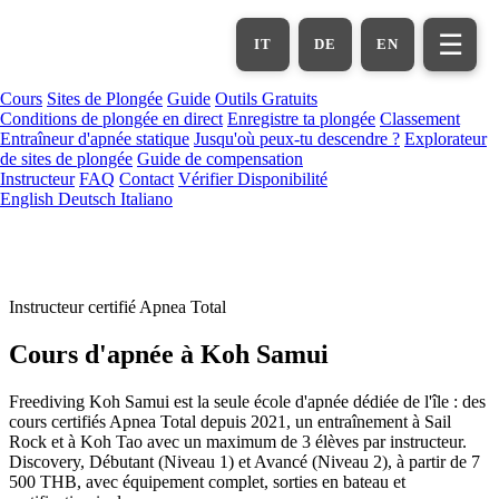
Aller
au
☰
IT
DE
EN
contenu
principal
Cours
Sites de Plongée
Guide
Outils Gratuits
Conditions de plongée en direct
Enregistre ta plongée
Classement
Entraîneur d'apnée statique
Jusqu'où peux-tu descendre ?
Explorateur
de sites de plongée
Guide de compensation
Instructeur
FAQ
Contact
Vérifier Disponibilité
English
Deutsch
Italiano
Instructeur certifié Apnea Total
Cours
d'apnée à Koh Samui
Freediving Koh Samui est la seule école d'apnée dédiée de l'île : des
cours certifiés Apnea Total depuis 2021, un entraînement à Sail
Rock et à Koh Tao avec un maximum de 3 élèves par instructeur.
Discovery, Débutant (Niveau 1) et Avancé (Niveau 2), à partir de 7
500 THB, avec équipement complet, sorties en bateau et