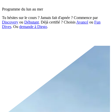
Programme du lun au mer
Tu hésites sur le cours ?
Jamais fait d'apnée ? Commence par
Discovery
ou
Débutant
. Déjà certifié ? Choisis
Avancé
ou
Fun
Dives
. Ou
demande à Diego
.
Cours de certification