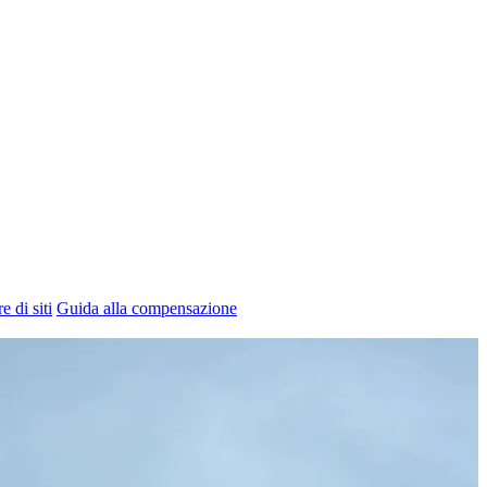
e di siti
Guida alla compensazione