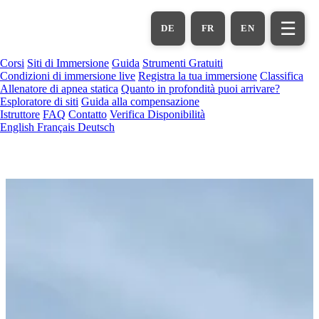
Vai
al
☰
DE
FR
EN
contenuto
principale
Corsi
Siti di Immersione
Guida
Strumenti Gratuiti
Condizioni di immersione live
Registra la tua immersione
Classifica
Allenatore di apnea statica
Quanto in profondità puoi arrivare?
Esploratore di siti
Guida alla compensazione
Istruttore
FAQ
Contatto
Verifica Disponibilità
English
Français
Deutsch