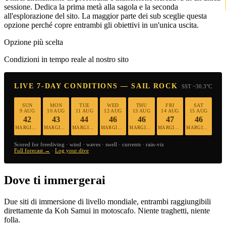
sessione. Dedica la prima metà alla sagola e la seconda
all'esplorazione del sito. La maggior parte dei sub sceglie questa
opzione perché copre entrambi gli obiettivi in un'unica uscita.
Opzione più scelta
Condizioni in tempo reale al nostro sito
LIVE 7-DAY CONDITIONS — SAIL ROCK
SST ~30.3°C
SUN
MON
TUE
WED
THU
FRI
SAT
9 AUG
10 AUG
11 AUG
12 AUG
13 AUG
14 AUG
15 AUG
42
43
44
46
46
47
46
MARGINAL
MARGINAL
MARGINAL
MARGINAL
MARGINAL
MARGINAL
MARGINAL
Scored for freediving · wind · waves · swell · currents · rain-viz
Full forecast →
·
Log your dive
Dove ti immergerai
Due siti di immersione di livello mondiale, entrambi raggiungibili
direttamente da Koh Samui in motoscafo. Niente traghetti, niente
folla.