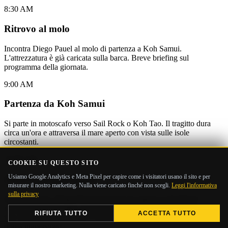
8:30 AM
Ritrovo al molo
Incontra Diego Pauel al molo di partenza a Koh Samui.
L'attrezzatura è già caricata sulla barca. Breve briefing sul
programma della giornata.
9:00 AM
Partenza da Koh Samui
Si parte in motoscafo verso Sail Rock o Koh Tao. Il tragitto dura
circa un'ora e attraversa il mare aperto con vista sulle isole
circostanti.
10:00 AM
COOKIE SU QUESTO SITO
Usiamo Google Analytics e Meta Pixel per capire come i visitatori usano il sito e per
Arrivo e preparazione
misurare il nostro marketing. Nulla viene caricato finché non scegli.
Leggi l'informativa
sulla privacy
Entra in acqua. Diego Pauel posiziona la sagola se desideri il
coaching di profondità, oppure ti guida nelle immersioni intorno al
RIFIUTA TUTTO
ACCETTA TUTTO
sito. Briefing di sicurezza e controlli col compagno prima della
prima immersione.