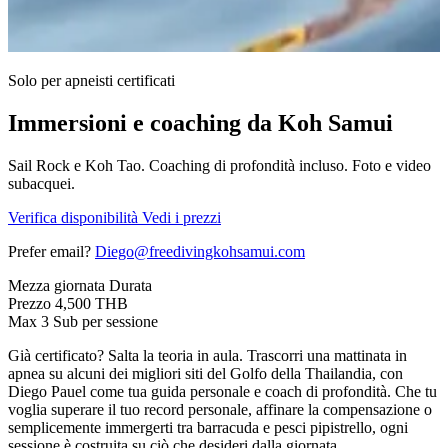
Solo per apneisti certificati
Immersioni e
coaching
da Koh Samui
Sail Rock e Koh Tao. Coaching di profondità incluso. Foto e video
subacquei.
Verifica disponibilità
Vedi i prezzi
Prefer email?
Diego@freedivingkohsamui.com
Mezza giornata
Durata
Prezzo
4,500 THB
Max 3
Sub per sessione
Già certificato? Salta la teoria in aula. Trascorri una mattinata in
apnea su alcuni dei migliori siti del Golfo della Thailandia, con
Diego Pauel come tua guida personale e coach di profondità. Che tu
voglia superare il tuo record personale, affinare la compensazione o
semplicemente immergerti tra barracuda e pesci pipistrello, ogni
sessione è costruita su ciò che desideri dalla giornata.