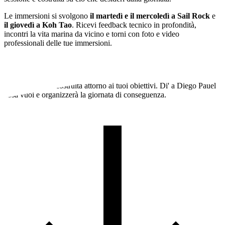
Le immersioni si svolgono
il martedì e il mercoledì a Sail Rock
e
il giovedì a Koh Tao
. Ricevi feedback tecnico in profondità,
incontri la vita marina da vicino e torni con foto e video
professionali delle tue immersioni.
Scegli la tua sessione
Ogni sessione è costruita attorno ai tuoi obiettivi. Di' a Diego Pauel
cosa vuoi e organizzerà la giornata di conseguenza.