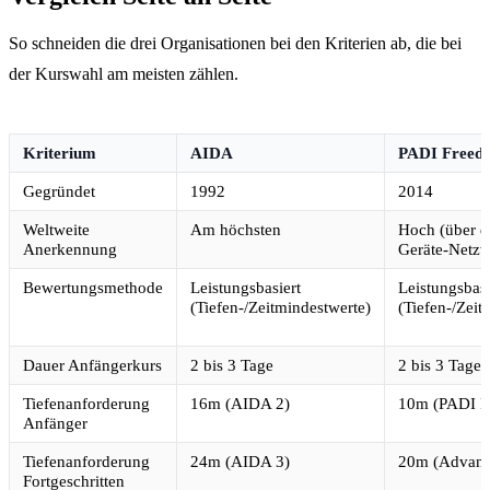
So schneiden die drei Organisationen bei den Kriterien ab, die bei
der Kurswahl am meisten zählen.
Kriterium
AIDA
PADI Freedi
Gegründet
1992
2014
Weltweite
Am höchsten
Hoch (über d
Anerkennung
Geräte-Netzw
Bewertungsmethode
Leistungsbasiert
Leistungsbasi
(Tiefen-/Zeitmindestwerte)
(Tiefen-/Zeit
Dauer Anfängerkurs
2 bis 3 Tage
2 bis 3 Tage
Tiefenanforderung
16m (AIDA 2)
10m (PADI Fr
Anfänger
Tiefenanforderung
24m (AIDA 3)
20m (Advanc
Fortgeschritten