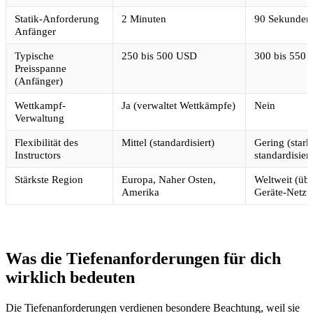
Statik-Anforderung
2 Minuten
90 Sekunden
Anfänger
Typische
250 bis 500 USD
300 bis 550
Preisspanne
(Anfänger)
Wettkampf-
Ja (verwaltet Wettkämpfe)
Nein
Verwaltung
Flexibilität des
Mittel (standardisiert)
Gering (stark
Instructors
standardisiert
Stärkste Region
Europa, Naher Osten,
Weltweit (übe
Amerika
Geräte-Netzw
Was die Tiefenanforderungen für dich
wirklich bedeuten
Die Tiefenanforderungen verdienen besondere Beachtung, weil sie