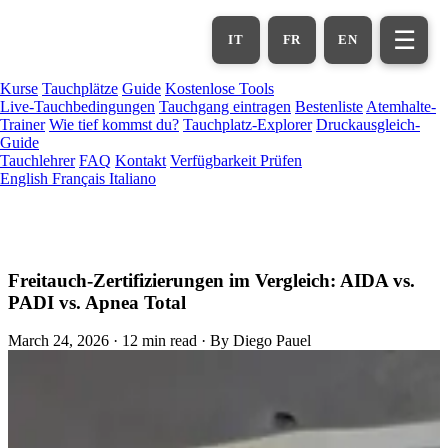
Zum
Hauptinhalt
☰
IT
FR
EN
springen
Kurse
Tauchplätze
Guide
Kostenlose Tools
Live-Tauchbedingungen
Tauchgang eintragen
Bestenliste
Atemhalte-
Trainer
Wie tief kommst du?
Tauchplatz-Explorer
Druckausgleich-
Guide
Tauchlehrer
FAQ
Kontakt
Verfügbarkeit Prüfen
English
Français
Italiano
Freitauch-Zertifizierungen im Vergleich: AIDA vs.
PADI vs. Apnea Total
March 24, 2026
·
12 min read
·
By Diego Pauel