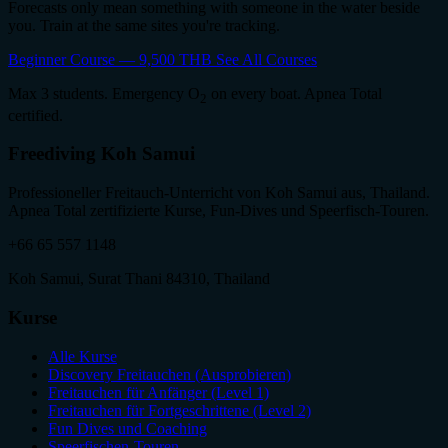
Forecasts only mean something with someone in the water beside
you. Train at the same sites you're tracking.
Beginner Course — 9,500 THB
See All Courses
Max 3 students. Emergency O
on every boat. Apnea Total
2
certified.
Freediving Koh Samui
Professioneller Freitauch-Unterricht von Koh Samui aus, Thailand.
Apnea Total zertifizierte Kurse, Fun-Dives und Speerfisch-Touren.
+66 65 557 1148
Koh Samui, Surat Thani 84310, Thailand
Kurse
Alle Kurse
Discovery Freitauchen (Ausprobieren)
Freitauchen für Anfänger (Level 1)
Freitauchen für Fortgeschrittene (Level 2)
Fun Dives und Coaching
Speerfischen-Touren