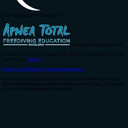
Teil von Breathflow Connection
|
Zertifiziert von Apnea Total
© 2026 Freediving Koh Samui. Alle Rechte vorbehalten. Erstellt &
betrieben von
Wellvio
.
Datenschutzerklärung
Nutzungsbedingungen
Freitauchen birgt grundsätzliche Risiken. Alle Teilnehmer müssen
sich beim Schwimmen im offenen Wasser sicher fühlen. Auf jedem
Boot wird Notfallsauerstoff mitgeführt.