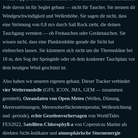
Jede davon ist für Segler gebaut — nicht für Taucher. Sie nennen dir
Windgeschwindigkeit und Wellenhöhe. Sie sagen dir nicht, dass
eine Strömung von 0,8 m/s durch Sail Rock zieht, die deinen
Tauchgang vermiest — ob Freitauchen oder Gerätetauchen. Sie
wissen nicht, dass eine Planktonblüte gerade die Sicht hat
einbrechen lassen. Sie kümmern sich nicht um die Thermokline bei
18 m, den Sog der Springtide oder ob dein konkreter Tauchplatz vor
dem heutigen Wind geschützt ist.
Also haben wir unseren eigenen gebaut. Dieser Tracker verbindet
vier Wettermodelle
(GFS, ICON, JMA, GEM — zusammen
gemittelt),
Ozeandaten von Open-Meteo
(Wellen, Dünung,
Meeresströmungen, Meeresoberflächentemperatur, Wellenrichtung
und -periode),
echte Gezeitenvorhersagen
von WorldTides
FES2022,
Satelliten-Chlorophyll-a
von Copernicus Marine als
direkten Sicht-Indikator und
atmosphärische Sturmenergie