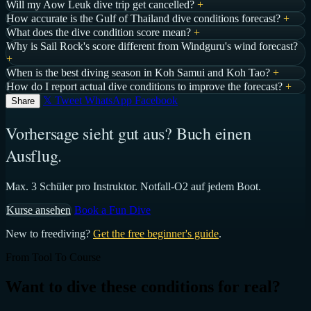
Will my Aow Leuk dive trip get cancelled?
+
How accurate is the Gulf of Thailand dive conditions forecast?
+
What does the dive condition score mean?
+
Why is Sail Rock's score different from Windguru's wind forecast?
+
When is the best diving season in Koh Samui and Koh Tao?
+
How do I report actual dive conditions to improve the forecast?
+
𝕏 Tweet
WhatsApp
Facebook
Share
Vorhersage sieht gut aus? Buch einen
Ausflug.
Max. 3 Schüler pro Instruktor. Notfall-O2 auf jedem Boot.
Kurse ansehen
Book a Fun Dive
New to freediving?
Get the free beginner's guide
.
From Tool To Course
Want to dive these conditions for real?