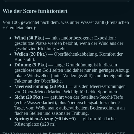
Wie der Score funktioniert
Von 100, gewichtet nach dem, was unter Wasser zählt (Freitauchen
+ Gerätetauchen):
Wind (30 Pkt.)
— mit standortbezogener Exposition:
geschützte Plätze werden belohnt, wenn der Wind aus der
geschützten Richtung weht.
Wellen (20 Pkt.)
— Oberflächenkabbelung, Komfort der
Bootsfahrt.
Dünung (5 Pkt.)
— lange Grunddünung ist in diesem
geschlossenen Golf selten und daher nur ein geringer Abzug;
lokale Windwellen (unter Wellen gezählt) sind der eigentliche
Faktor an der Oberfläche.
Meeresströmung (20 Pkt.)
— aus den Meeresströmungen
von Open-Meteo Marine. Wichtig für beide Sportarten.
Sicht (20 Pkt.)
— geführt von der Satelliten-Secchi-Tiefe
(echte Wasserklarheit), plus Niederschlagsabfluss über 7
Tage, vom Wellengang aufgewirbeltem Bodensediment an
flachen Stellen und saisonaler Trübung.
Springtiden-Abzug (−0 bis −5)
— gilt nur für flache
Küstenplätze (≤20 m).