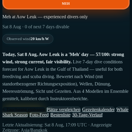
MEH
Meh at Aow Leuk — experienced divers only
Sat 8 Aug · 0 of next 7 days divable
Observed wind
20 km/h W
Today, Sat 8 Aug, Aow Leuk is a 'Meh' day — 57/100: strong
wind, strong current, fair visibility.
Live 7-day dive conditions
forecast for Aow Leuk in the Gulf of Thailand — useful for both
freediving and scuba diving. Bewertet nach Wind (mit
standortbezogener Richtungsexposition), Wellen, Dünung,
Meeresströmung, Sicht und Gezeiten. Aus 4 Modellen im Ensemble
gemittelt, kalibriert durch Instruktorenberichte.
+ Tauchgang eintragen
Plätze vergleichen
Gezeitenkalender
Whale
Shark Season
Foto-Feed
Bestenliste
30-Tage-Verlauf
Letzte Aktualisierung: Sat 8 Aug, 17:09 UTC · Angezeigte
Zeitzone: Asia/Bangkok