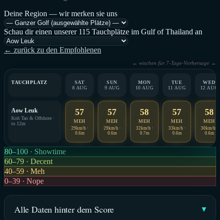
Deine Region — wir merken sie uns
Schau dir einen unserer 115 Tauchplätze im Gulf of Thailand an
← zurück zu den Empfohlenen
← wischen für 7-Tage-Vorhersage →
TAUCHPLATZ
SAT
SUN
MON
TUE
WED
8 AUG
9 AUG
10 AUG
11 AUG
12 AUG
Aow Leuk
57
57
58
57
58
Koh Tao & Offshore ·
MEH
MEH
MEH
MEH
MEH
to 12m
29km/h ·
29km/h ·
32km/h ·
33km/h ·
30km/h ·
0.6m
0.6m
0.7m
0.6m
0.6m
80–100 · Showtime
60–79 · Decent
40–59 · Meh
0–39 · Nope
Alle Daten hinter dem Score