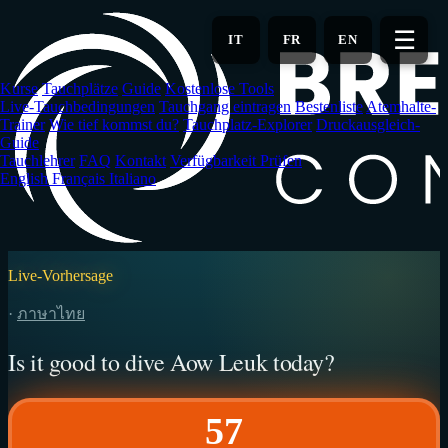
Zum
Hauptinhalt
☰
IT
FR
EN
springen
Kurse
Tauchplätze
Guide
Kostenlose Tools
Live-Tauchbedingungen
Tauchgang eintragen
Bestenliste
Atemhalte-
Trainer
Wie tief kommst du?
Tauchplatz-Explorer
Druckausgleich-
Guide
Tauchlehrer
FAQ
Kontakt
Verfügbarkeit Prüfen
English
Français
Italiano
Live-Vorhersage
·
ภาษาไทย
Is it good to dive Aow Leuk today?
57