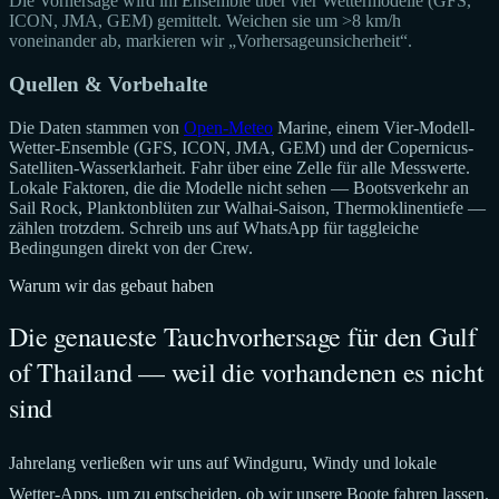
Die Vorhersage wird im Ensemble über vier Wettermodelle (GFS,
ICON, JMA, GEM) gemittelt. Weichen sie um >8 km/h
voneinander ab, markieren wir „Vorhersageunsicherheit“.
Quellen & Vorbehalte
Die Daten stammen von
Open-Meteo
Marine, einem Vier-Modell-
Wetter-Ensemble (GFS, ICON, JMA, GEM) und der Copernicus-
Satelliten-Wasserklarheit. Fahr über eine Zelle für alle Messwerte.
Lokale Faktoren, die die Modelle nicht sehen — Bootsverkehr an
Sail Rock, Planktonblüten zur Walhai-Saison, Thermoklinentiefe —
zählen trotzdem. Schreib uns auf WhatsApp für taggleiche
Bedingungen direkt von der Crew.
Warum wir das gebaut haben
Die genaueste Tauchvorhersage für den Gulf
of Thailand — weil die vorhandenen es nicht
sind
Jahrelang verließen wir uns auf Windguru, Windy und lokale
Wetter-Apps, um zu entscheiden, ob wir unsere Boote fahren lassen.