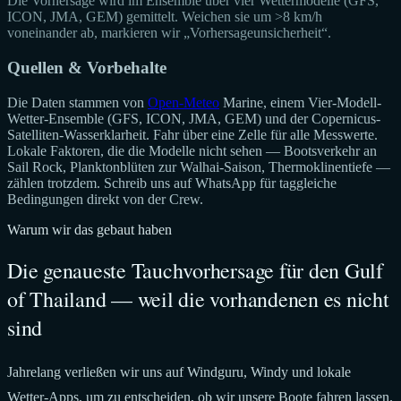
Die Vorhersage wird im Ensemble über vier Wettermodelle (GFS,
ICON, JMA, GEM) gemittelt. Weichen sie um >8 km/h
voneinander ab, markieren wir „Vorhersageunsicherheit“.
Quellen & Vorbehalte
Die Daten stammen von
Open-Meteo
Marine, einem Vier-Modell-
Wetter-Ensemble (GFS, ICON, JMA, GEM) und der Copernicus-
Satelliten-Wasserklarheit. Fahr über eine Zelle für alle Messwerte.
Lokale Faktoren, die die Modelle nicht sehen — Bootsverkehr an
Sail Rock, Planktonblüten zur Walhai-Saison, Thermoklinentiefe —
zählen trotzdem. Schreib uns auf WhatsApp für taggleiche
Bedingungen direkt von der Crew.
Warum wir das gebaut haben
Die genaueste Tauchvorhersage für den Gulf
of Thailand — weil die vorhandenen es nicht
sind
Jahrelang verließen wir uns auf Windguru, Windy und lokale
Wetter-Apps, um zu entscheiden, ob wir unsere Boote fahren lassen.