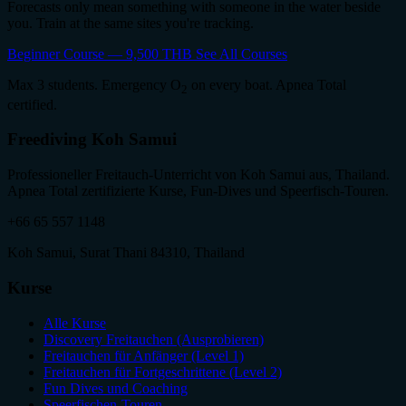
Forecasts only mean something with someone in the water beside
you. Train at the same sites you're tracking.
Beginner Course — 9,500 THB
See All Courses
Max 3 students. Emergency O
on every boat. Apnea Total
2
certified.
Freediving Koh Samui
Professioneller Freitauch-Unterricht von Koh Samui aus, Thailand.
Apnea Total zertifizierte Kurse, Fun-Dives und Speerfisch-Touren.
+66 65 557 1148
Koh Samui, Surat Thani 84310, Thailand
Kurse
Alle Kurse
Discovery Freitauchen (Ausprobieren)
Freitauchen für Anfänger (Level 1)
Freitauchen für Fortgeschrittene (Level 2)
Fun Dives und Coaching
Speerfischen-Touren