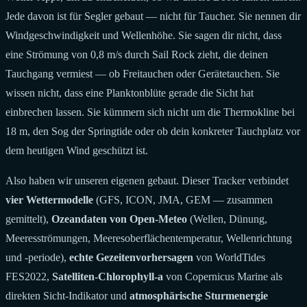
Jede davon ist für Segler gebaut — nicht für Taucher. Sie nennen dir
Windgeschwindigkeit und Wellenhöhe. Sie sagen dir nicht, dass
eine Strömung von 0,8 m/s durch Sail Rock zieht, die deinen
Tauchgang vermiest — ob Freitauchen oder Gerätetauchen. Sie
wissen nicht, dass eine Planktonblüte gerade die Sicht hat
einbrechen lassen. Sie kümmern sich nicht um die Thermokline bei
18 m, den Sog der Springtide oder ob dein konkreter Tauchplatz vor
dem heutigen Wind geschützt ist.
Also haben wir unseren eigenen gebaut. Dieser Tracker verbindet
vier Wettermodelle
(GFS, ICON, JMA, GEM — zusammen
gemittelt),
Ozeandaten von Open-Meteo
(Wellen, Dünung,
Meeresströmungen, Meeresoberflächentemperatur, Wellenrichtung
und -periode),
echte Gezeitenvorhersagen
von WorldTides
FES2022,
Satelliten-Chlorophyll-a
von Copernicus Marine als
direkten Sicht-Indikator und
atmosphärische Sturmenergie