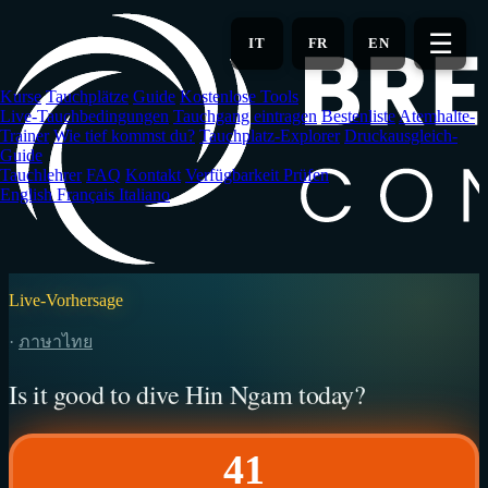
Zum
Hauptinhalt
☰
IT
FR
EN
springen
Kurse
Tauchplätze
Guide
Kostenlose Tools
Live-Tauchbedingungen
Tauchgang eintragen
Bestenliste
Atemhalte-
Trainer
Wie tief kommst du?
Tauchplatz-Explorer
Druckausgleich-
Guide
Tauchlehrer
FAQ
Kontakt
Verfügbarkeit Prüfen
English
Français
Italiano
Live-Vorhersage
·
ภาษาไทย
Is it good to dive Hin Ngam today?
41