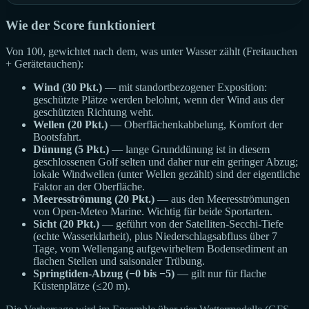
Wie der Score funktioniert
Von 100, gewichtet nach dem, was unter Wasser zählt (Freitauchen
+ Gerätetauchen):
Wind (30 Pkt.)
— mit standortbezogener Exposition:
geschützte Plätze werden belohnt, wenn der Wind aus der
geschützten Richtung weht.
Wellen (20 Pkt.)
— Oberflächenkabbelung, Komfort der
Bootsfahrt.
Dünung (5 Pkt.)
— lange Grunddünung ist in diesem
geschlossenen Golf selten und daher nur ein geringer Abzug;
lokale Windwellen (unter Wellen gezählt) sind der eigentliche
Faktor an der Oberfläche.
Meeresströmung (20 Pkt.)
— aus den Meeresströmungen
von Open-Meteo Marine. Wichtig für beide Sportarten.
Sicht (20 Pkt.)
— geführt von der Satelliten-Secchi-Tiefe
(echte Wasserklarheit), plus Niederschlagsabfluss über 7
Tage, vom Wellengang aufgewirbeltem Bodensediment an
flachen Stellen und saisonaler Trübung.
Springtiden-Abzug (−0 bis −5)
— gilt nur für flache
Küstenplätze (≤20 m).