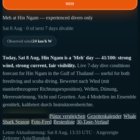
MEH
Meh at Hin Ngam — experienced divers only
Sat 8 Aug · 0 of next 7 days divable
Observed wind
24 km/h W
Today, Sat 8 Aug, Hin Ngam is a 'Meh' day — 41/100: strong
wind, strong current, fair visibility.
Live 7-day dive conditions
forecast for Hin Ngam in the Gulf of Thailand — useful for both
freediving and scuba diving. Bewertet nach Wind (mit
standortbezogener Richtungsexposition), Wellen, Dünung,
Meeresströmung, Sicht und Gezeiten. Aus 4 Modellen im Ensemble
gemittelt, kalibriert durch Instruktorenberichte.
+ Tauchgang eintragen
Plätze vergleichen
Gezeitenkalender
Whale
Shark Season
Foto-Feed
Bestenliste
30-Tage-Verlauf
Letzte Aktualisierung: Sat 8 Aug, 13:33 UTC · Angezeigte
Zeitzone: Asia/Bangkok