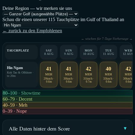
Deine Region — wir merken sie uns
Schau dir einen unserer 115 Tauchplätze im Gulf of Thailand an
← zurück zu den Empfohlenen
← wischen für 7-Tage-Vorhersage →
TAUCHPLATZ
SAT
SUN
MON
TUE
WED
8 AUG
9 AUG
10 AUG
11 AUG
12 AUG
Hin Ngam
41
41
42
40
42
Koh Tao & Offshore ·
MEH
MEH
MEH
MEH
MEH
to 20m
29km/h ·
30km/h ·
31km/h ·
33km/h ·
30km/h ·
0.6m
0.6m
0.7m
0.6m
0.6m
80–100 · Showtime
60–79 · Decent
40–59 · Meh
0–39 · Nope
Alle Daten hinter dem Score