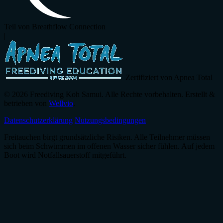
Teil von Breathflow Connection
|
Zertifiziert von Apnea Total
© 2026 Freediving Koh Samui. Alle Rechte vorbehalten. Erstellt &
betrieben von
Wellvio
.
Datenschutzerklärung
Nutzungsbedingungen
Freitauchen birgt grundsätzliche Risiken. Alle Teilnehmer müssen
sich beim Schwimmen im offenen Wasser sicher fühlen. Auf jedem
Boot wird Notfallsauerstoff mitgeführt.