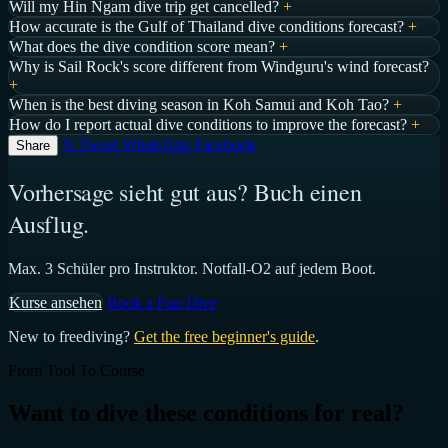
Will my Hin Ngam dive trip get cancelled?
+
How accurate is the Gulf of Thailand dive conditions forecast?
+
What does the dive condition score mean?
+
Why is Sail Rock's score different from Windguru's wind forecast?
+
When is the best diving season in Koh Samui and Koh Tao?
+
How do I report actual dive conditions to improve the forecast?
+
𝕏 Tweet
WhatsApp
Facebook
Share
Vorhersage sieht gut aus? Buch einen
Ausflug.
Max. 3 Schüler pro Instruktor. Notfall-O2 auf jedem Boot.
Kurse ansehen
Book a Fun Dive
New to freediving?
Get the free beginner's guide
.
From Tool To Course
Want to dive these conditions for real?