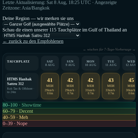
Letzte Aktualisierung: Sat 8 Aug, 18:25 UTC · Angezeigte
Zeitzone: Asia/Bangkok
Deine Region — wir merken sie uns
Schau dir einen unserer 115 Tauchplätze im Gulf of Thailand an
← zurück zu den Empfohlenen
← wischen für 7-Tage-Vorhersage →
TAUCHPLATZ
SAT
SUN
MON
TUE
WED
8 AUG
9 AUG
10 AUG
11 AUG
12 AUG
HTMS Hanhak
41
42
42
43
45
Sattru 312
MEH
MEH
MEH
MEH
MEH
Koh Tao & Offshore ·
29km/h ·
29km/h ·
31km/h ·
33km/h ·
30km/h ·
to 24m
0.6m
0.7m
0.7m
0.7m
0.6m
80–100 · Showtime
60–79 · Decent
40–59 · Meh
0–39 · Nope