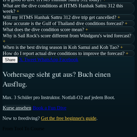
What are the dive conditions at HTMS Hanhak Sattru 312 this
week?
+
Will my HTMS Hanhak Sattru 312 dive trip get cancelled?
+
How accurate is the Gulf of Thailand dive conditions forecast?
+
What does the dive condition score mean?
+
Why is Sail Rock's score different from Windguru's wind forecast?
+
When is the best diving season in Koh Samui and Koh Tao?
+
How do I report actual dive conditions to improve the forecast?
+
𝕏 Tweet
WhatsApp
Facebook
Share
Vorhersage sieht gut aus? Buch einen
Ausflug.
Max. 3 Schüler pro Instruktor. Notfall-O2 auf jedem Boot.
Kurse ansehen
Book a Fun Dive
New to freediving?
Get the free beginner's guide
.
From Tool To Course