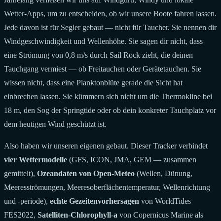
Wetter-Apps, um zu entscheiden, ob wir unsere Boote fahren lassen.
Jede davon ist für Segler gebaut — nicht für Taucher. Sie nennen dir
Windgeschwindigkeit und Wellenhöhe. Sie sagen dir nicht, dass
eine Strömung von 0,8 m/s durch Sail Rock zieht, die deinen
Tauchgang vermiest — ob Freitauchen oder Gerätetauchen. Sie
wissen nicht, dass eine Planktonblüte gerade die Sicht hat
einbrechen lassen. Sie kümmern sich nicht um die Thermokline bei
18 m, den Sog der Springtide oder ob dein konkreter Tauchplatz vor
dem heutigen Wind geschützt ist.
Also haben wir unseren eigenen gebaut. Dieser Tracker verbindet
vier Wettermodelle
(GFS, ICON, JMA, GEM — zusammen
gemittelt),
Ozeandaten von Open-Meteo
(Wellen, Dünung,
Meeresströmungen, Meeresoberflächentemperatur, Wellenrichtung
und -periode),
echte Gezeitenvorhersagen
von WorldTides
FES2022,
Satelliten-Chlorophyll-a
von Copernicus Marine als