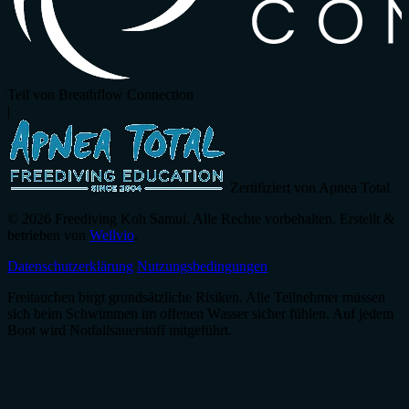
Teil von Breathflow Connection
|
Zertifiziert von Apnea Total
© 2026 Freediving Koh Samui. Alle Rechte vorbehalten. Erstellt &
betrieben von
Wellvio
.
Datenschutzerklärung
Nutzungsbedingungen
Freitauchen birgt grundsätzliche Risiken. Alle Teilnehmer müssen
sich beim Schwimmen im offenen Wasser sicher fühlen. Auf jedem
Boot wird Notfallsauerstoff mitgeführt.