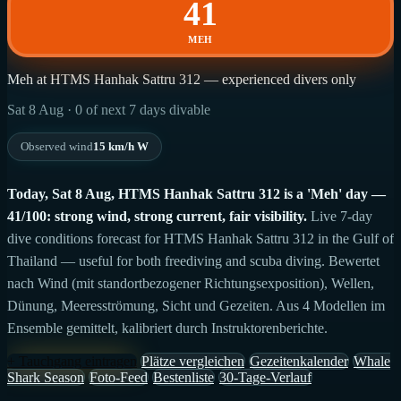
41
MEH
Meh at HTMS Hanhak Sattru 312 — experienced divers only
Sat 8 Aug · 0 of next 7 days divable
Observed wind
15 km/h W
Today, Sat 8 Aug, HTMS Hanhak Sattru 312 is a 'Meh' day —
41/100: strong wind, strong current, fair visibility.
Live 7-day
dive conditions forecast for HTMS Hanhak Sattru 312 in the Gulf of
Thailand — useful for both freediving and scuba diving. Bewertet
nach Wind (mit standortbezogener Richtungsexposition), Wellen,
Dünung, Meeresströmung, Sicht und Gezeiten. Aus 4 Modellen im
Ensemble gemittelt, kalibriert durch Instruktorenberichte.
+ Tauchgang eintragen
Plätze vergleichen
Gezeitenkalender
Whale
Shark Season
Foto-Feed
Bestenliste
30-Tage-Verlauf