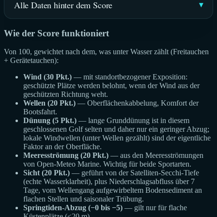
Alle Daten hinter dem Score
Wie der Score funktioniert
Von 100, gewichtet nach dem, was unter Wasser zählt (Freitauchen
+ Gerätetauchen):
Wind (30 Pkt.)
— mit standortbezogener Exposition:
geschützte Plätze werden belohnt, wenn der Wind aus der
geschützten Richtung weht.
Wellen (20 Pkt.)
— Oberflächenkabbelung, Komfort der
Bootsfahrt.
Dünung (5 Pkt.)
— lange Grunddünung ist in diesem
geschlossenen Golf selten und daher nur ein geringer Abzug;
lokale Windwellen (unter Wellen gezählt) sind der eigentliche
Faktor an der Oberfläche.
Meeresströmung (20 Pkt.)
— aus den Meeresströmungen
von Open-Meteo Marine. Wichtig für beide Sportarten.
Sicht (20 Pkt.)
— geführt von der Satelliten-Secchi-Tiefe
(echte Wasserklarheit), plus Niederschlagsabfluss über 7
Tage, vom Wellengang aufgewirbeltem Bodensediment an
flachen Stellen und saisonaler Trübung.
Springtiden-Abzug (−0 bis −5)
— gilt nur für flache
Küstenplätze (≤20 m).