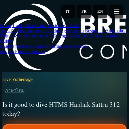
Zum
Hauptinhalt
☰
IT
FR
EN
springen
Kurse
Tauchplätze
Guide
Kostenlose Tools
Live-Tauchbedingungen
Tauchgang eintragen
Bestenliste
Atemhalte-
Trainer
Wie tief kommst du?
Tauchplatz-Explorer
Druckausgleich-
Guide
Tauchlehrer
FAQ
Kontakt
Verfügbarkeit Prüfen
English
Français
Italiano
Live-Vorhersage
·
ภาษาไทย
Is it good to dive HTMS Hanhak Sattru 312
today?