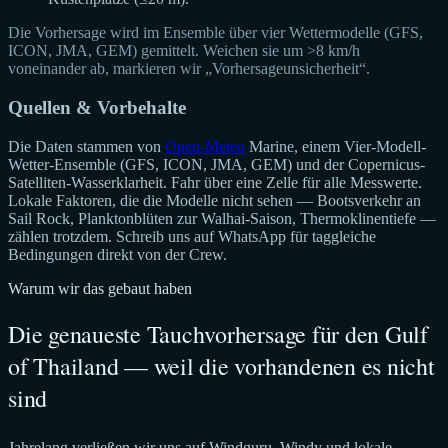
Die Vorhersage wird im Ensemble über vier Wettermodelle (GFS,
ICON, JMA, GEM) gemittelt. Weichen sie um >8 km/h
voneinander ab, markieren wir „Vorhersageunsicherheit“.
Quellen & Vorbehalte
Die Daten stammen von
Open-Meteo
Marine, einem Vier-Modell-
Wetter-Ensemble (GFS, ICON, JMA, GEM) und der Copernicus-
Satelliten-Wasserklarheit. Fahr über eine Zelle für alle Messwerte.
Lokale Faktoren, die die Modelle nicht sehen — Bootsverkehr an
Sail Rock, Planktonblüten zur Walhai-Saison, Thermoklinentiefe —
zählen trotzdem. Schreib uns auf WhatsApp für taggleiche
Bedingungen direkt von der Crew.
Warum wir das gebaut haben
Die genaueste Tauchvorhersage für den Gulf
of Thailand — weil die vorhandenen es nicht
sind
Jahrelang verließen wir uns auf Windguru, Windy und lokale