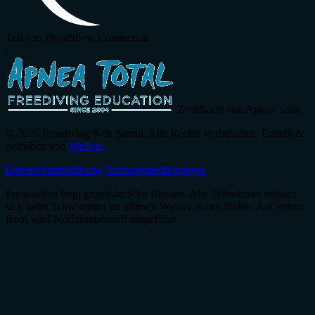
Teil von Breathflow Connection
|
Zertifiziert von Apnea Total
© 2026 Freediving Koh Samui. Alle Rechte vorbehalten. Erstellt &
betrieben von
Wellvio
.
Datenschutzerklärung
Nutzungsbedingungen
Freitauchen birgt grundsätzliche Risiken. Alle Teilnehmer müssen
sich beim Schwimmen im offenen Wasser sicher fühlen. Auf jedem
Boot wird Notfallsauerstoff mitgeführt.