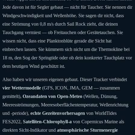
Jede davon ist für Segler gebaut — nicht für Taucher. Sie nennen dir
Windgeschwindigkeit und Wellenhöhe. Sie sagen dir nicht, dass
eine Strömung von 0,8 m/s durch Sail Rock zieht, die deinen
Tauchgang vermiest — ob Freitauchen oder Gerätetauchen. Sie
wissen nicht, dass eine Planktonblüte gerade die Sicht hat
einbrechen lassen. Sie kümmern sich nicht um die Thermokline bei
18 m, den Sog der Springtide oder ob dein konkreter Tauchplatz vor
dem heutigen Wind geschützt ist.
Also haben wir unseren eigenen gebaut. Dieser Tracker verbindet
vier Wettermodelle
(GFS, ICON, JMA, GEM — zusammen
gemittelt),
Ozeandaten von Open-Meteo
(Wellen, Dünung,
Meeresströmungen, Meeresoberflächentemperatur, Wellenrichtung
und -periode),
echte Gezeitenvorhersagen
von WorldTides
FES2022,
Satelliten-Chlorophyll-a
von Copernicus Marine als
direkten Sicht-Indikator und
atmosphärische Sturmenergie