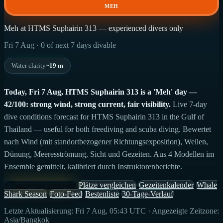
MEH
Meh at HTMS Suphairin 313 — experienced divers only
Fri 7 Aug · 0 of next 7 days divable
Water clarity
~19 m
Today, Fri 7 Aug, HTMS Suphairin 313 is a 'Meh' day —
42/100: strong wind, strong current, fair visibility.
Live 7-day
dive conditions forecast for HTMS Suphairin 313 in the Gulf of
Thailand — useful for both freediving and scuba diving. Bewertet
nach Wind (mit standortbezogener Richtungsexposition), Wellen,
Dünung, Meeresströmung, Sicht und Gezeiten. Aus 4 Modellen im
Ensemble gemittelt, kalibriert durch Instruktorenberichte.
+ Tauchgang eintragen
Plätze vergleichen
Gezeitenkalender
Whale
Shark Season
Foto-Feed
Bestenliste
30-Tage-Verlauf
Letzte Aktualisierung: Fri 7 Aug, 05:43 UTC · Angezeigte Zeitzone:
Asia/Bangkok