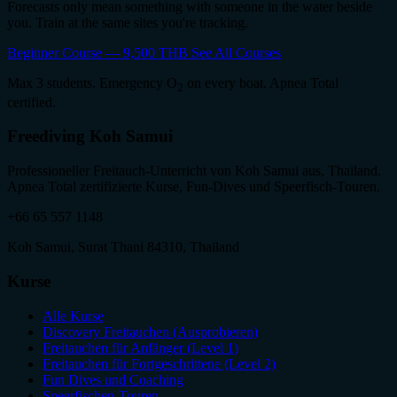
Forecasts only mean something with someone in the water beside
you. Train at the same sites you're tracking.
Beginner Course — 9,500 THB
See All Courses
Max 3 students. Emergency O
on every boat. Apnea Total
2
certified.
Freediving Koh Samui
Professioneller Freitauch-Unterricht von Koh Samui aus, Thailand.
Apnea Total zertifizierte Kurse, Fun-Dives und Speerfisch-Touren.
+66 65 557 1148
Koh Samui, Surat Thani 84310, Thailand
Kurse
Alle Kurse
Discovery Freitauchen (Ausprobieren)
Freitauchen für Anfänger (Level 1)
Freitauchen für Fortgeschrittene (Level 2)
Fun Dives und Coaching
Speerfischen-Touren