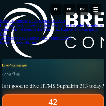
Zum
Hauptinhalt
☰
IT
FR
EN
springen
Kurse
Tauchplätze
Guide
Kostenlose Tools
Live-Tauchbedingungen
Tauchgang eintragen
Bestenliste
Atemhalte-
Trainer
Wie tief kommst du?
Tauchplatz-Explorer
Druckausgleich-
Guide
Tauchlehrer
FAQ
Kontakt
Verfügbarkeit Prüfen
English
Français
Italiano
Live-Vorhersage
·
ภาษาไทย
Is it good to dive HTMS Suphairin 313 today?
42