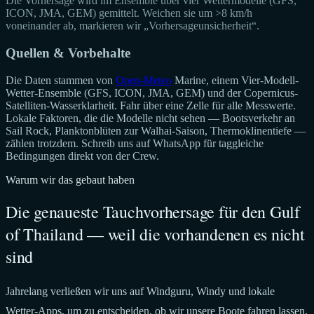
Die Vorhersage wird im Ensemble über vier Wettermodelle (GFS,
ICON, JMA, GEM) gemittelt. Weichen sie um >8 km/h
voneinander ab, markieren wir „Vorhersageunsicherheit“.
Quellen & Vorbehalte
Die Daten stammen von
Open-Meteo
Marine, einem Vier-Modell-
Wetter-Ensemble (GFS, ICON, JMA, GEM) und der Copernicus-
Satelliten-Wasserklarheit. Fahr über eine Zelle für alle Messwerte.
Lokale Faktoren, die die Modelle nicht sehen — Bootsverkehr an
Sail Rock, Planktonblüten zur Walhai-Saison, Thermoklinentiefe —
zählen trotzdem. Schreib uns auf WhatsApp für taggleiche
Bedingungen direkt von der Crew.
Warum wir das gebaut haben
Die genaueste Tauchvorhersage für den Gulf
of Thailand — weil die vorhandenen es nicht
sind
Jahrelang verließen wir uns auf Windguru, Windy und lokale
Wetter-Apps, um zu entscheiden, ob wir unsere Boote fahren lassen.