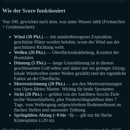
Wie der Score funktioniert
Von 100, gewichtet nach dem, was unter Wasser zählt (Freitauchen
+ Gerätetauchen):
Wind (30 Pkt.)
— mit standortbezogener Exposition:
geschützte Plätze werden belohnt, wenn der Wind aus der
geschützten Richtung weht.
Wellen (20 Pkt.)
— Oberflächenkabbelung, Komfort der
Bootsfahrt.
Dünung (5 Pkt.)
— lange Grunddünung ist in diesem
geschlossenen Golf selten und daher nur ein geringer Abzug;
lokale Windwellen (unter Wellen gezählt) sind der eigentliche
Faktor an der Oberfläche.
Meeresströmung (20 Pkt.)
— aus den Meeresströmungen
von Open-Meteo Marine. Wichtig für beide Sportarten.
Sicht (20 Pkt.)
— geführt von der Satelliten-Secchi-Tiefe
(echte Wasserklarheit), plus Niederschlagsabfluss über 7
Tage, vom Wellengang aufgewirbeltem Bodensediment an
flachen Stellen und saisonaler Trübung.
Springtiden-Abzug (−0 bis −5)
— gilt nur für flache
Küstenplätze (≤20 m).