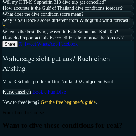
Will my HTMS Suphairin 313 dive trip get cancelled?
+
How accurate is the Gulf of Thailand dive conditions forecast?
+
What does the dive condition score mean?
+
Why is Sail Rock's score different from Windguru's wind forecast?
+
When is the best diving season in Koh Samui and Koh Tao?
+
How do I report actual dive conditions to improve the forecast?
+
𝕏 Tweet
WhatsApp
Facebook
Share
Vorhersage sieht gut aus? Buch einen
Ausflug.
Max. 3 Schüler pro Instruktor. Notfall-O2 auf jedem Boot.
Kurse ansehen
Book a Fun Dive
New to freediving?
Get the free beginner's guide
.
From Tool To Course
Want to dive these conditions for real?