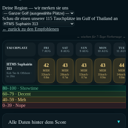
Deine Region — wir merken sie uns
Schau dir einen unserer 115 Tauchplätze im Gulf of Thailand an
← zurück zu den Empfohlenen
← wischen für 7-Tage-Vorhersage →
TAUCHPLATZ
FRI
SAT
SUN
MON
TUE
7 AUG
8 AUG
9 AUG
10 AUG
11 AUG
HTMS Suphairin
42
43
43
43
44
313
MEH
MEH
MEH
MEH
MEH
Koh Tao & Offshore ·
32km/h ·
28km/h ·
32km/h ·
35km/h ·
34km/h ·
to 28m
0.8m
0.7m
0.7m
0.9m
0.8m
80–100 · Showtime
60–79 · Decent
40–59 · Meh
0–39 · Nope
Alle Daten hinter dem Score