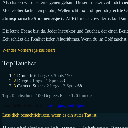
Also haben wir unseren eigenen gebaut. Dieser Tracker verbindet
vie
Meeresoberflächentemperatur, Wellenrichtung und -periode),
echte G
atmosphärische Sturmenergie
(CAPE) für das Gewitterrisiko. Dann
Die letzte Ebene bist du. Jeder Instruktor und Taucher, der einen Ber
Zeit schlägt die Realität jeden Algorithmus. Wenn du im Golf tauchst
Wer die Vorhersage kalibriert
Top-Taucher
1
Dominic
6 Logs · 3 Spots
120
2
Diego
2 Logs · 1 Spots
88
3
Carmen Smeets
2 Logs · 2 Spots
68
Top-Tauchschule:
100 Degrees East
· 120 Punkte
Komplette Bestenliste
+ Tauchgang eintragen
Lass dich benachrichtigen, wenn es ein guter Tag ist