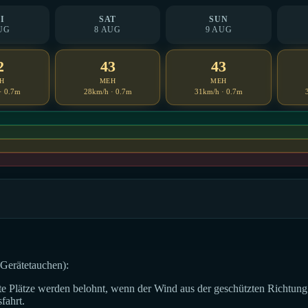
I
SAT
SUN
UG
8 AUG
9 AUG
2
43
43
H
MEH
MEH
· 0.7m
28km/h · 0.7m
31km/h · 0.7m
 Gerätetauchen):
e Plätze werden belohnt, wenn der Wind aus der geschützten Richtung
fahrt.