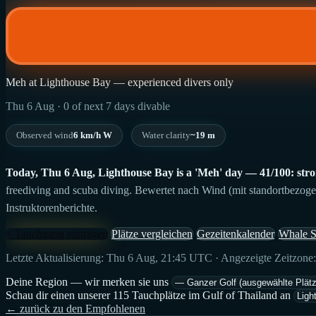
Meh at Lighthouse Bay — experienced divers only
Thu 6 Aug · 0 of next 7 days divable
Observed wind
6 km/h W
Water clarity
~19 m
Today, Thu 6 Aug, Lighthouse Bay is a 'Meh' day — 41/100: strong 
freediving and scuba diving. Bewertet nach Wind (mit standortbezog
Instruktorenberichte.
+ Tauchgang eintragen
Plätze vergleichen
Gezeitenkalender
Whale S
Letzte Aktualisierung: Thu 6 Aug, 21:45 UTC · Angezeigte Zeitzone
Deine Region — wir merken sie uns
Schau dir einen unserer 115 Tauchplätze im Gulf of Thailand an
← zurück zu den Empfohlenen