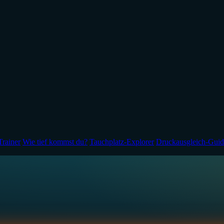
Trainer
Wie tief kommst du?
Tauchplatz-Explorer
Druckausgleich-Guid