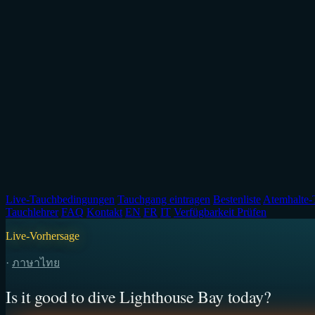
Live-Tauchbedingungen
Tauchgang eintragen
Bestenliste
Atemhalte-
Tauchlehrer
FAQ
Kontakt
EN
FR
IT
Verfügbarkeit Prüfen
Live-Vorhersage
·
ภาษาไทย
Is it good to dive Lighthouse Bay today?