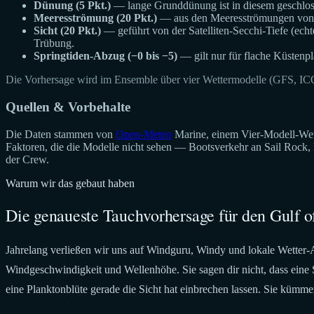
Dünung (5 Pkt.)
— lange Grunddünung ist in diesem geschlosse
Meeresströmung (20 Pkt.)
— aus den Meeresströmungen von O
Sicht (20 Pkt.)
— geführt von der Satelliten-Secchi-Tiefe (ech
Trübung.
Springtiden-Abzug (−0 bis −5)
— gilt nur für flache Küstenpl
Die Vorhersage wird im Ensemble über vier Wettermodelle (GFS, IC
Quellen & Vorbehalte
Die Daten stammen von
Open-Meteo
Marine, einem Vier-Modell-Wett
Faktoren, die die Modelle nicht sehen — Bootsverkehr an Sail Rock,
der Crew.
Warum wir das gebaut haben
Die genaueste Tauchvorhersage für den Gulf o
Jahrelang verließen wir uns auf Windguru, Windy und lokale Wetter-Ap
Windgeschwindigkeit und Wellenhöhe. Sie sagen dir nicht, dass eine 
eine Planktonblüte gerade die Sicht hat einbrechen lassen. Sie kümme