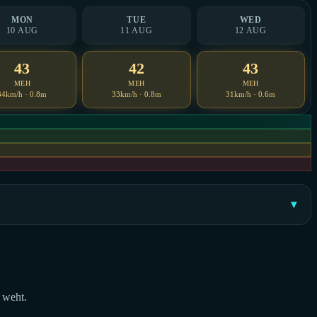
MON
TUE
WED
10 AUG
11 AUG
12 AUG
43
42
43
MEH
MEH
MEH
34km/h · 0.8m
33km/h · 0.8m
31km/h · 0.6m
 weht.