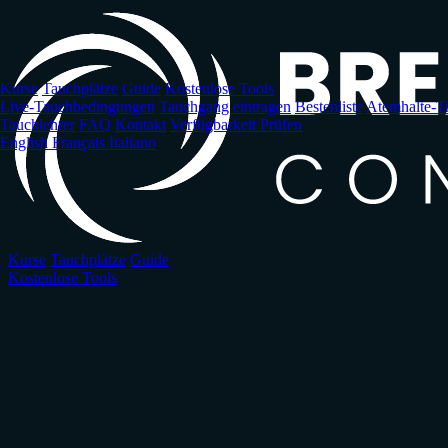
Zum
Hauptinhalt
springen
Kurse
Tauchplätze
Guide
Kostenlose Tools
Live-Tauchbedingungen
Tauchgang eintragen
Bestenliste
Atemhalte-Tr
Tauchlehrer
FAQ
Kontakt
Verfügbarkeit Prüfen
English
Français
Italiano
Kurse
Tauchplätze
Guide
Kostenlose Tools