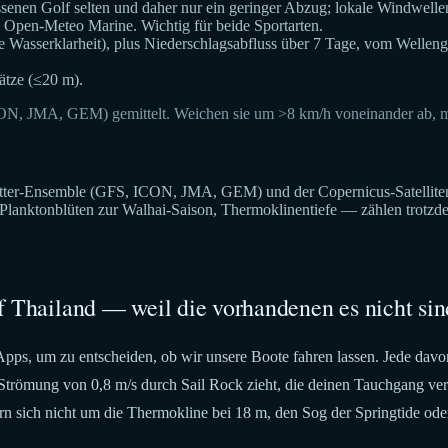
nen Golf selten und daher nur ein geringer Abzug; lokale Windwellen (
pen-Meteo Marine. Wichtig für beide Sportarten.
te Wasserklarheit), plus Niederschlagsabfluss über 7 Tage, vom Wellen
ätze (≤20 m).
ON, JMA, GEM) gemittelt. Weichen sie um >8 km/h voneinander ab, ma
er-Ensemble (GFS, ICON, JMA, GEM) und der Copernicus-Satelliten-Wa
 Planktonblüten zur Walhai-Saison, Thermoklinentiefe — zählen trotz
f Thailand — weil die vorhandenen es nicht sin
ps, um zu entscheiden, ob wir unsere Boote fahren lassen. Jede davon 
Strömung von 0,8 m/s durch Sail Rock zieht, die deinen Tauchgang ver
rn sich nicht um die Thermokline bei 18 m, den Sog der Springtide ode