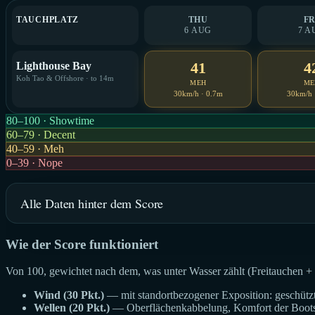
TAUCHPLATZ
THU
FR
6 AUG
7 A
41
4
Lighthouse Bay
Koh Tao & Offshore · to 14m
MEH
ME
30km/h · 0.7m
30km/h 
80–100 · Showtime
60–79 · Decent
40–59 · Meh
0–39 · Nope
Alle Daten hinter dem Score
Wie der Score funktioniert
Von 100, gewichtet nach dem, was unter Wasser zählt (Freitauchen +
Wind (30 Pkt.)
— mit standortbezogener Exposition: geschützt
Wellen (20 Pkt.)
— Oberflächenkabbelung, Komfort der Boots