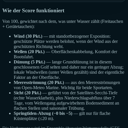
Wie der Score funktioniert
Von 100, gewichtet nach dem, was unter Wasser zählt (Freitauchen
+ Gerätetauchen):
Wind (30 Pkt.)
— mit standortbezogener Exposition:
geschützte Plätze werden belohnt, wenn der Wind aus der
geschützten Richtung weht.
Wellen (20 Pkt.)
— Oberflächenkabbelung, Komfort der
Bootsfahrt.
Dünung (5 Pkt.)
— lange Grunddünung ist in diesem
geschlossenen Golf selten und daher nur ein geringer Abzug;
lokale Windwellen (unter Wellen gezählt) sind der eigentliche
Faktor an der Oberfläche.
Meeresströmung (20 Pkt.)
— aus den Meeresströmungen
von Open-Meteo Marine. Wichtig für beide Sportarten.
Sicht (20 Pkt.)
— geführt von der Satelliten-Secchi-Tiefe
(echte Wasserklarheit), plus Niederschlagsabfluss über 7
Tage, vom Wellengang aufgewirbeltem Bodensediment an
flachen Stellen und saisonaler Trübung.
Springtiden-Abzug (−0 bis −5)
— gilt nur für flache
Küstenplätze (≤20 m).