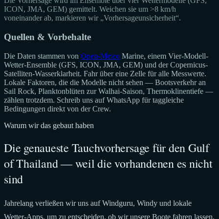
Die Vorhersage wird im Ensemble über vier Wettermodelle (GFS,
ICON, JMA, GEM) gemittelt. Weichen sie um >8 km/h
voneinander ab, markieren wir „Vorhersageunsicherheit“.
Quellen & Vorbehalte
Die Daten stammen von
Open-Meteo
Marine, einem Vier-Modell-
Wetter-Ensemble (GFS, ICON, JMA, GEM) und der Copernicus-
Satelliten-Wasserklarheit. Fahr über eine Zelle für alle Messwerte.
Lokale Faktoren, die die Modelle nicht sehen — Bootsverkehr an
Sail Rock, Planktonblüten zur Walhai-Saison, Thermoklinentiefe —
zählen trotzdem. Schreib uns auf WhatsApp für taggleiche
Bedingungen direkt von der Crew.
Warum wir das gebaut haben
Die genaueste Tauchvorhersage für den Gulf
of Thailand — weil die vorhandenen es nicht
sind
Jahrelang verließen wir uns auf Windguru, Windy und lokale
Wetter-Apps, um zu entscheiden, ob wir unsere Boote fahren lassen.