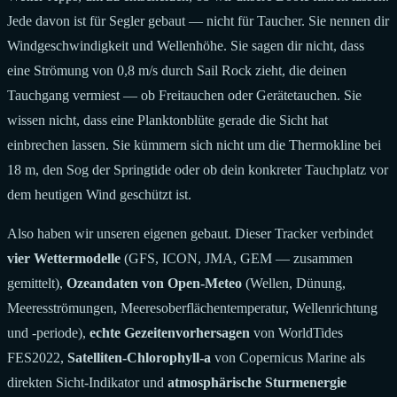
Jede davon ist für Segler gebaut — nicht für Taucher. Sie nennen dir
Windgeschwindigkeit und Wellenhöhe. Sie sagen dir nicht, dass
eine Strömung von 0,8 m/s durch Sail Rock zieht, die deinen
Tauchgang vermiest — ob Freitauchen oder Gerätetauchen. Sie
wissen nicht, dass eine Planktonblüte gerade die Sicht hat
einbrechen lassen. Sie kümmern sich nicht um die Thermokline bei
18 m, den Sog der Springtide oder ob dein konkreter Tauchplatz vor
dem heutigen Wind geschützt ist.
Also haben wir unseren eigenen gebaut. Dieser Tracker verbindet
vier Wettermodelle
(GFS, ICON, JMA, GEM — zusammen
gemittelt),
Ozeandaten von Open-Meteo
(Wellen, Dünung,
Meeresströmungen, Meeresoberflächentemperatur, Wellenrichtung
und -periode),
echte Gezeitenvorhersagen
von WorldTides
FES2022,
Satelliten-Chlorophyll-a
von Copernicus Marine als
direkten Sicht-Indikator und
atmosphärische Sturmenergie