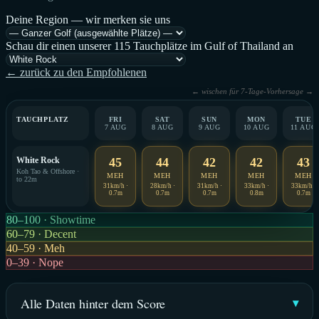
Deine Region — wir merken sie uns
Schau dir einen unserer 115 Tauchplätze im Gulf of Thailand an
← zurück zu den Empfohlenen
← wischen für 7-Tage-Vorhersage →
TAUCHPLATZ
FRI
SAT
SUN
MON
TUE
7 AUG
8 AUG
9 AUG
10 AUG
11 AUG
White Rock
45
44
42
42
43
Koh Tao & Offshore ·
MEH
MEH
MEH
MEH
MEH
to 22m
31km/h ·
28km/h ·
31km/h ·
33km/h ·
33km/h ·
0.7m
0.7m
0.7m
0.8m
0.7m
80–100 · Showtime
60–79 · Decent
40–59 · Meh
0–39 · Nope
Alle Daten hinter dem Score