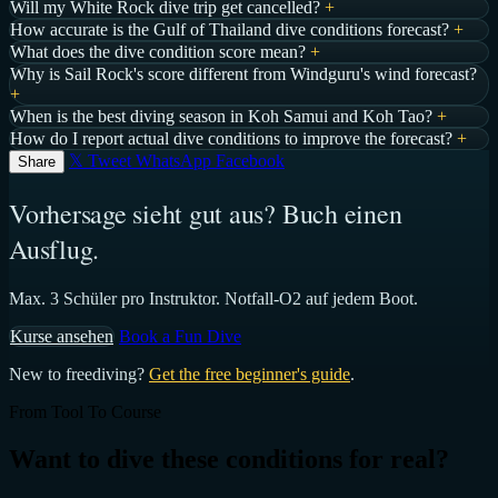
Will my White Rock dive trip get cancelled?
+
How accurate is the Gulf of Thailand dive conditions forecast?
+
What does the dive condition score mean?
+
Why is Sail Rock's score different from Windguru's wind forecast?
+
When is the best diving season in Koh Samui and Koh Tao?
+
How do I report actual dive conditions to improve the forecast?
+
𝕏 Tweet
WhatsApp
Facebook
Share
Vorhersage sieht gut aus? Buch einen
Ausflug.
Max. 3 Schüler pro Instruktor. Notfall-O2 auf jedem Boot.
Kurse ansehen
Book a Fun Dive
New to freediving?
Get the free beginner's guide
.
From Tool To Course
Want to dive these conditions for real?