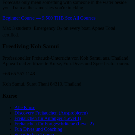
Forecasts only mean something with someone in the water beside
you. Train at the same sites you're tracking.
Beginner Course — 9,500 THB
See All Courses
Max 3 students. Emergency O
on every boat. Apnea Total
2
certified.
Freediving Koh Samui
Professioneller Freitauch-Unterricht von Koh Samui aus, Thailand.
Apnea Total zertifizierte Kurse, Fun-Dives und Speerfisch-Touren.
+66 65 557 1148
Koh Samui, Surat Thani 84310, Thailand
Kurse
Alle Kurse
Discovery Freitauchen (Ausprobieren)
Freitauchen für Anfänger (Level 1)
Freitauchen für Fortgeschrittene (Level 2)
Fun Dives und Coaching
Speerfischen-Touren