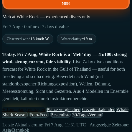
MEH
Meh at White Rock — experienced divers only
Fri 7 Aug · 0 of next 7 days divable
Observed wind
13 km/h W
Water clarity
~19 m
Today, Fri 7 Aug, White Rock is a 'Meh' day — 45/100: strong
wind, strong current, fair visibility.
Live 7-day dive conditions
forecast for White Rock in the Gulf of Thailand — useful for both
freediving and scuba diving. Bewertet nach Wind (mit
standortbezogener Richtungsexposition), Wellen, Dünung,
Meeresströmung, Sicht und Gezeiten. Aus 4 Modellen im Ensemble
gemittelt, kalibriert durch Instruktorenberichte.
+ Tauchgang eintragen
Plätze vergleichen
Gezeitenkalender
Whale
Shark Season
Foto-Feed
Bestenliste
30-Tage-Verlauf
Letzte Aktualisierung: Fri 7 Aug, 11:31 UTC · Angezeigte Zeitzone:
Asia/Bangkok