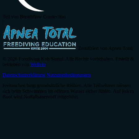
Teil von Breathflow Connection
|
Zertifiziert von Apnea Total
© 2026 Freediving Koh Samui. Alle Rechte vorbehalten. Erstellt &
betrieben von
Wellvio
.
Datenschutzerklärung
Nutzungsbedingungen
Freitauchen birgt grundsätzliche Risiken. Alle Teilnehmer müssen
sich beim Schwimmen im offenen Wasser sicher fühlen. Auf jedem
Boot wird Notfallsauerstoff mitgeführt.