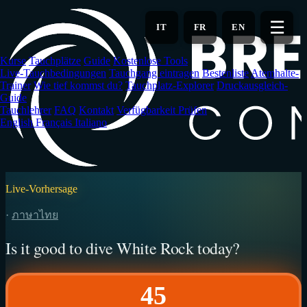
Zum
Hauptinhalt
☰
IT
FR
EN
springen
Kurse
Tauchplätze
Guide
Kostenlose Tools
Live-Tauchbedingungen
Tauchgang eintragen
Bestenliste
Atemhalte-
Trainer
Wie tief kommst du?
Tauchplatz-Explorer
Druckausgleich-
Guide
Tauchlehrer
FAQ
Kontakt
Verfügbarkeit Prüfen
English
Français
Italiano
Live-Vorhersage
·
ภาษาไทย
Is it good to dive White Rock today?
45