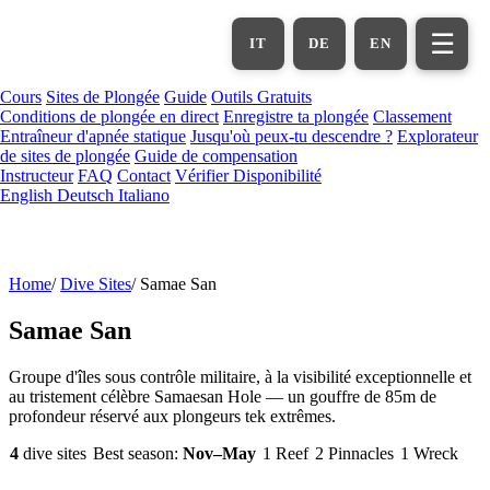
Aller
au
☰
IT
DE
EN
contenu
principal
Cours
Sites de Plongée
Guide
Outils Gratuits
Conditions de plongée en direct
Enregistre ta plongée
Classement
Entraîneur d'apnée statique
Jusqu'où peux-tu descendre ?
Explorateur
de sites de plongée
Guide de compensation
Instructeur
FAQ
Contact
Vérifier Disponibilité
English
Deutsch
Italiano
Home
/
Dive Sites
/
Samae San
Samae San
Groupe d'îles sous contrôle militaire, à la visibilité exceptionnelle et
au tristement célèbre Samaesan Hole — un gouffre de 85m de
profondeur réservé aux plongeurs tek extrêmes.
4
dive sites
Best season:
Nov–May
1 Reef
2 Pinnacles
1 Wreck