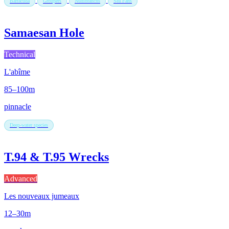
Barracuda
Groupers
Nudibranchs
Sea Fans
Samaesan Hole
Technical
L'abîme
85–100m
pinnacle
Deep-water species
T.94 & T.95 Wrecks
Advanced
Les nouveaux jumeaux
12–30m