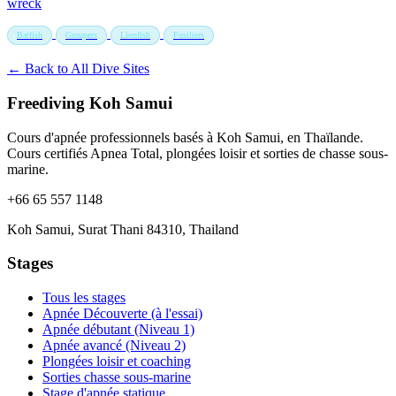
wreck
Batfish
Groupers
Lionfish
Fusiliers
← Back to All Dive Sites
Freediving Koh Samui
Cours d'apnée professionnels basés à Koh Samui, en Thaïlande.
Cours certifiés Apnea Total, plongées loisir et sorties de chasse sous-
marine.
+66 65 557 1148
Koh Samui, Surat Thani 84310, Thailand
Stages
Tous les stages
Apnée Découverte (à l'essai)
Apnée débutant (Niveau 1)
Apnée avancé (Niveau 2)
Plongées loisir et coaching
Sorties chasse sous-marine
Stage d'apnée statique