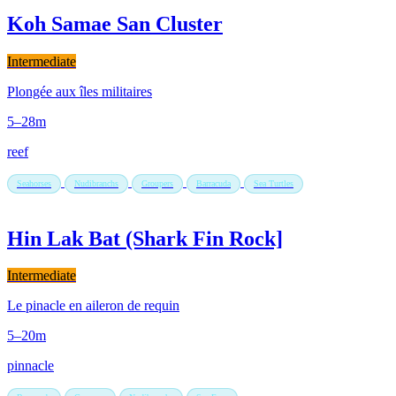
Koh Samae San Cluster
Intermediate
Plongée aux îles militaires
5–28m
reef
Seahorses
Nudibranchs
Groupers
Barracuda
Sea Turtles
Hin Lak Bat (Shark Fin Rock]
Intermediate
Le pinacle en aileron de requin
5–20m
pinnacle