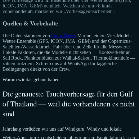
Die Vorhersage wird im Ensemble über vier Wettermodelle (GFS,
ICON, JMA, GEM) gemittelt. Weichen sie um >8 km/h
voneinander ab, markieren wir „Vorhersageunsicherheit“.
Quellen & Vorbehalte
Die Daten stammen von
Open-Meteo
Marine, einem Vier-Modell-
Wetter-Ensemble (GFS, ICON, JMA, GEM) und der Copernicus-
Satelliten-Wasserklarheit. Fahr über eine Zelle für alle Messwerte.
Lokale Faktoren, die die Modelle nicht sehen — Bootsverkehr an
Sail Rock, Planktonblüten zur Walhai-Saison, Thermoklinentiefe —
zählen trotzdem. Schreib uns auf WhatsApp für taggleiche
Bedingungen direkt von der Crew.
Warum wir das gebaut haben
Die genaueste Tauchvorhersage für den Gulf
of Thailand — weil die vorhandenen es nicht
sind
Jahrelang verließen wir uns auf Windguru, Windy und lokale
Wetter-Apps, um zu entscheiden, ob wir unsere Boote fahren lassen.