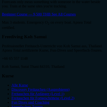
Forecasts only mean something with someone in the water beside
you. Train at the same sites you're tracking.
Beginner Course — 9,500 THB
See All Courses
Max 3 students. Emergency O
on every boat. Apnea Total
2
certified.
Freediving Koh Samui
Professioneller Freitauch-Unterricht von Koh Samui aus, Thailand.
Apnea Total zertifizierte Kurse, Fun-Dives und Speerfisch-Touren.
+66 65 557 1148
Koh Samui, Surat Thani 84310, Thailand
Kurse
Alle Kurse
Discovery Freitauchen (Ausprobieren)
Freitauchen für Anfänger (Level 1)
Freitauchen für Fortgeschrittene (Level 2)
Fun Dives und Coaching
Speerfischen-Touren