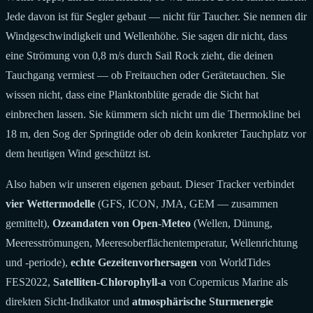
Jede davon ist für Segler gebaut — nicht für Taucher. Sie nennen dir
Windgeschwindigkeit und Wellenhöhe. Sie sagen dir nicht, dass
eine Strömung von 0,8 m/s durch Sail Rock zieht, die deinen
Tauchgang vermiest — ob Freitauchen oder Gerätetauchen. Sie
wissen nicht, dass eine Planktonblüte gerade die Sicht hat
einbrechen lassen. Sie kümmern sich nicht um die Thermokline bei
18 m, den Sog der Springtide oder ob dein konkreter Tauchplatz vor
dem heutigen Wind geschützt ist.
Also haben wir unseren eigenen gebaut. Dieser Tracker verbindet
vier Wettermodelle
(GFS, ICON, JMA, GEM — zusammen
gemittelt),
Ozeandaten von Open-Meteo
(Wellen, Dünung,
Meeresströmungen, Meeresoberflächentemperatur, Wellenrichtung
und -periode),
echte Gezeitenvorhersagen
von WorldTides
FES2022,
Satelliten-Chlorophyll-a
von Copernicus Marine als
direkten Sicht-Indikator und
atmosphärische Sturmenergie