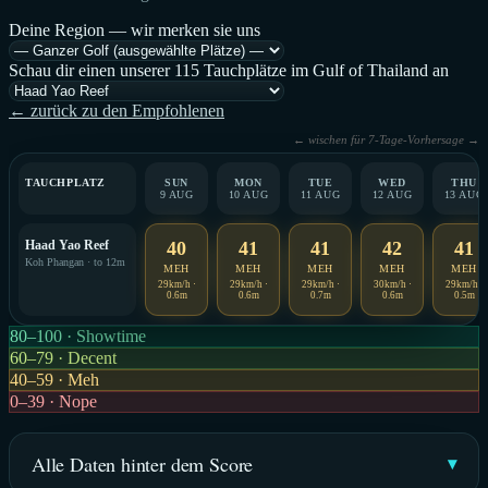
Deine Region — wir merken sie uns
Schau dir einen unserer 115 Tauchplätze im Gulf of Thailand an
← zurück zu den Empfohlenen
← wischen für 7-Tage-Vorhersage →
TAUCHPLATZ
SUN
MON
TUE
WED
THU
9 AUG
10 AUG
11 AUG
12 AUG
13 AUG
Haad Yao Reef
40
41
41
42
41
Koh Phangan · to 12m
MEH
MEH
MEH
MEH
MEH
29km/h ·
29km/h ·
29km/h ·
30km/h ·
29km/h ·
0.6m
0.6m
0.7m
0.6m
0.5m
80–100 · Showtime
60–79 · Decent
40–59 · Meh
0–39 · Nope
Alle Daten hinter dem Score