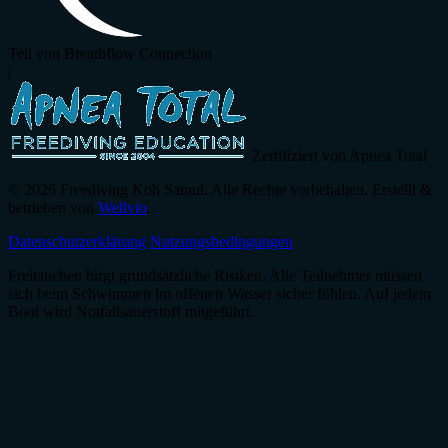
Teil von Breathflow Connection
|
Zertifiziert von Apnea Total
© 2026 Freediving Koh Samui. Alle Rechte vorbehalten. Erstellt &
betrieben von
Wellvio
.
Datenschutzerklärung
Nutzungsbedingungen
Freitauchen birgt grundsätzliche Risiken. Alle Teilnehmer müssen
sich beim Schwimmen im offenen Wasser sicher fühlen. Auf jedem
Boot wird Notfallsauerstoff mitgeführt.