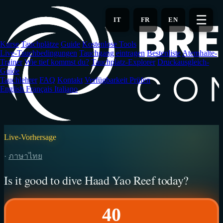
Zum
Hauptinhalt
☰
IT
FR
EN
springen
Kurse
Tauchplätze
Guide
Kostenlose Tools
Live-Tauchbedingungen
Tauchgang eintragen
Bestenliste
Atemhalte-
Trainer
Wie tief kommst du?
Tauchplatz-Explorer
Druckausgleich-
Guide
Tauchlehrer
FAQ
Kontakt
Verfügbarkeit Prüfen
English
Français
Italiano
Live-Vorhersage
·
ภาษาไทย
Is it good to dive Haad Yao Reef today?
40