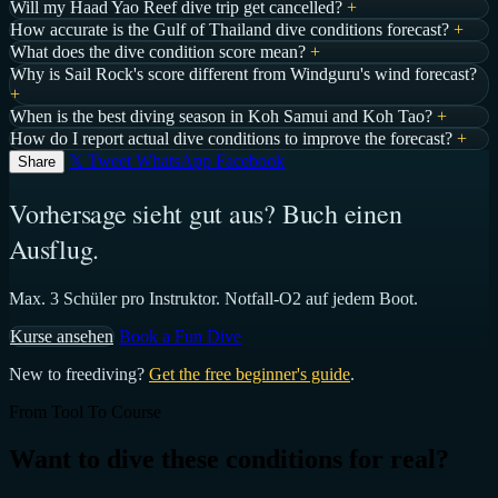
Will my Haad Yao Reef dive trip get cancelled?
+
How accurate is the Gulf of Thailand dive conditions forecast?
+
What does the dive condition score mean?
+
Why is Sail Rock's score different from Windguru's wind forecast?
+
When is the best diving season in Koh Samui and Koh Tao?
+
How do I report actual dive conditions to improve the forecast?
+
𝕏 Tweet
WhatsApp
Facebook
Share
Vorhersage sieht gut aus? Buch einen
Ausflug.
Max. 3 Schüler pro Instruktor. Notfall-O2 auf jedem Boot.
Kurse ansehen
Book a Fun Dive
New to freediving?
Get the free beginner's guide
.
From Tool To Course
Want to dive these conditions for real?