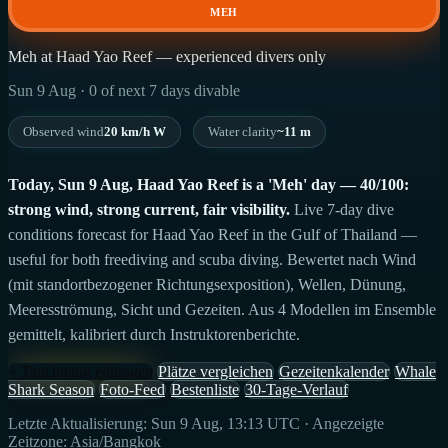
MEH
Meh at Haad Yao Reef — experienced divers only
Sun 9 Aug · 0 of next 7 days divable
Observed wind
20 km/h W
Water clarity
~11 m
Today, Sun 9 Aug, Haad Yao Reef is a 'Meh' day — 40/100:
strong wind, strong current, fair visibility.
Live 7-day dive
conditions forecast for Haad Yao Reef in the Gulf of Thailand —
useful for both freediving and scuba diving. Bewertet nach Wind
(mit standortbezogener Richtungsexposition), Wellen, Dünung,
Meeresströmung, Sicht und Gezeiten. Aus 4 Modellen im Ensemble
gemittelt, kalibriert durch Instruktorenberichte.
+ Tauchgang eintragen
Plätze vergleichen
Gezeitenkalender
Whale
Shark Season
Foto-Feed
Bestenliste
30-Tage-Verlauf
Letzte Aktualisierung: Sun 9 Aug, 13:13 UTC · Angezeigte
Zeitzone: Asia/Bangkok