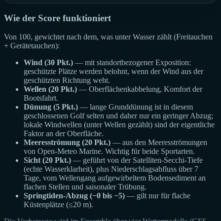
Wie der Score funktioniert
Von 100, gewichtet nach dem, was unter Wasser zählt (Freitauchen
+ Gerätetauchen):
Wind (30 Pkt.)
— mit standortbezogener Exposition:
geschützte Plätze werden belohnt, wenn der Wind aus der
geschützten Richtung weht.
Wellen (20 Pkt.)
— Oberflächenkabbelung, Komfort der
Bootsfahrt.
Dünung (5 Pkt.)
— lange Grunddünung ist in diesem
geschlossenen Golf selten und daher nur ein geringer Abzug;
lokale Windwellen (unter Wellen gezählt) sind der eigentliche
Faktor an der Oberfläche.
Meeresströmung (20 Pkt.)
— aus den Meeresströmungen
von Open-Meteo Marine. Wichtig für beide Sportarten.
Sicht (20 Pkt.)
— geführt von der Satelliten-Secchi-Tiefe
(echte Wasserklarheit), plus Niederschlagsabfluss über 7
Tage, vom Wellengang aufgewirbeltem Bodensediment an
flachen Stellen und saisonaler Trübung.
Springtiden-Abzug (−0 bis −5)
— gilt nur für flache
Küstenplätze (≤20 m).