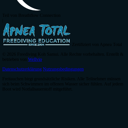
Teil von Breathflow Connection
|
Zertifiziert von Apnea Total
© 2026 Freediving Koh Samui. Alle Rechte vorbehalten. Erstellt &
betrieben von
Wellvio
.
Datenschutzerklärung
Nutzungsbedingungen
Freitauchen birgt grundsätzliche Risiken. Alle Teilnehmer müssen
sich beim Schwimmen im offenen Wasser sicher fühlen. Auf jedem
Boot wird Notfallsauerstoff mitgeführt.