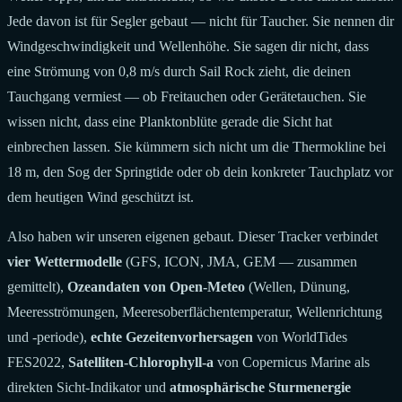
Jede davon ist für Segler gebaut — nicht für Taucher. Sie nennen dir
Windgeschwindigkeit und Wellenhöhe. Sie sagen dir nicht, dass
eine Strömung von 0,8 m/s durch Sail Rock zieht, die deinen
Tauchgang vermiest — ob Freitauchen oder Gerätetauchen. Sie
wissen nicht, dass eine Planktonblüte gerade die Sicht hat
einbrechen lassen. Sie kümmern sich nicht um die Thermokline bei
18 m, den Sog der Springtide oder ob dein konkreter Tauchplatz vor
dem heutigen Wind geschützt ist.
Also haben wir unseren eigenen gebaut. Dieser Tracker verbindet
vier Wettermodelle
(GFS, ICON, JMA, GEM — zusammen
gemittelt),
Ozeandaten von Open-Meteo
(Wellen, Dünung,
Meeresströmungen, Meeresoberflächentemperatur, Wellenrichtung
und -periode),
echte Gezeitenvorhersagen
von WorldTides
FES2022,
Satelliten-Chlorophyll-a
von Copernicus Marine als
direkten Sicht-Indikator und
atmosphärische Sturmenergie