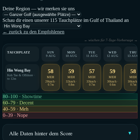
Deine Region — wir merken sie uns
Schau dir einen unserer 115 Tauchplätze im Gulf of Thailand an
← zurück zu den Empfohlenen
← wischen für 7-Tage-Vorhersage →
TAUCHPLATZ
SUN
MON
TUE
WED
THU
9 AUG
10 AUG
11 AUG
12 AUG
13 AUG
Hin Wong Bay
58
59
57
59
58
Koh Tao & Offshore ·
MEH
MEH
MEH
MEH
MEH
to 12m
29km/h ·
32km/h ·
33km/h ·
30km/h ·
30km/h ·
0.7m
0.8m
0.7m
0.6m
0.7m
80–100 · Showtime
60–79 · Decent
40–59 · Meh
0–39 · Nope
Alle Daten hinter dem Score