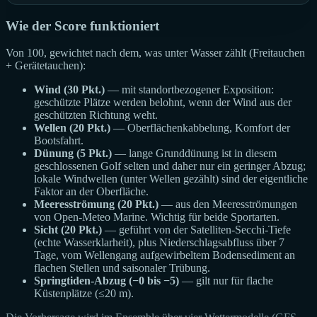
Wie der Score funktioniert
Von 100, gewichtet nach dem, was unter Wasser zählt (Freitauchen
+ Gerätetauchen):
Wind (30 Pkt.)
— mit standortbezogener Exposition:
geschützte Plätze werden belohnt, wenn der Wind aus der
geschützten Richtung weht.
Wellen (20 Pkt.)
— Oberflächenkabbelung, Komfort der
Bootsfahrt.
Dünung (5 Pkt.)
— lange Grunddünung ist in diesem
geschlossenen Golf selten und daher nur ein geringer Abzug;
lokale Windwellen (unter Wellen gezählt) sind der eigentliche
Faktor an der Oberfläche.
Meeresströmung (20 Pkt.)
— aus den Meeresströmungen
von Open-Meteo Marine. Wichtig für beide Sportarten.
Sicht (20 Pkt.)
— geführt von der Satelliten-Secchi-Tiefe
(echte Wasserklarheit), plus Niederschlagsabfluss über 7
Tage, vom Wellengang aufgewirbeltem Bodensediment an
flachen Stellen und saisonaler Trübung.
Springtiden-Abzug (−0 bis −5)
— gilt nur für flache
Küstenplätze (≤20 m).