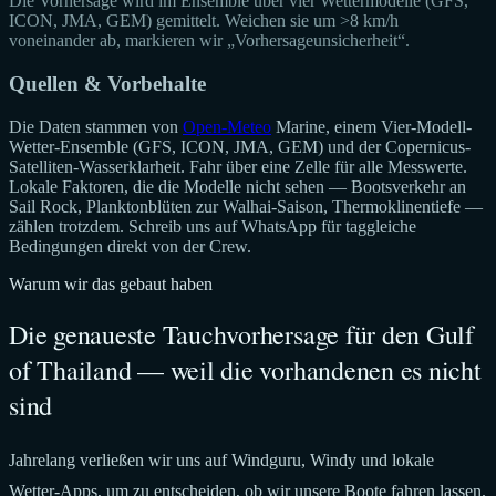
Die Vorhersage wird im Ensemble über vier Wettermodelle (GFS,
ICON, JMA, GEM) gemittelt. Weichen sie um >8 km/h
voneinander ab, markieren wir „Vorhersageunsicherheit“.
Quellen & Vorbehalte
Die Daten stammen von
Open-Meteo
Marine, einem Vier-Modell-
Wetter-Ensemble (GFS, ICON, JMA, GEM) und der Copernicus-
Satelliten-Wasserklarheit. Fahr über eine Zelle für alle Messwerte.
Lokale Faktoren, die die Modelle nicht sehen — Bootsverkehr an
Sail Rock, Planktonblüten zur Walhai-Saison, Thermoklinentiefe —
zählen trotzdem. Schreib uns auf WhatsApp für taggleiche
Bedingungen direkt von der Crew.
Warum wir das gebaut haben
Die genaueste Tauchvorhersage für den Gulf
of Thailand — weil die vorhandenen es nicht
sind
Jahrelang verließen wir uns auf Windguru, Windy und lokale
Wetter-Apps, um zu entscheiden, ob wir unsere Boote fahren lassen.