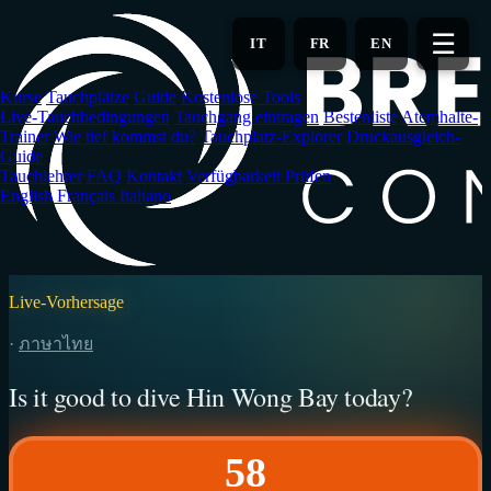
Zum
Hauptinhalt
☰
IT
FR
EN
springen
Kurse
Tauchplätze
Guide
Kostenlose Tools
Live-Tauchbedingungen
Tauchgang eintragen
Bestenliste
Atemhalte-
Trainer
Wie tief kommst du?
Tauchplatz-Explorer
Druckausgleich-
Guide
Tauchlehrer
FAQ
Kontakt
Verfügbarkeit Prüfen
English
Français
Italiano
Live-Vorhersage
·
ภาษาไทย
Is it good to dive Hin Wong Bay today?
58