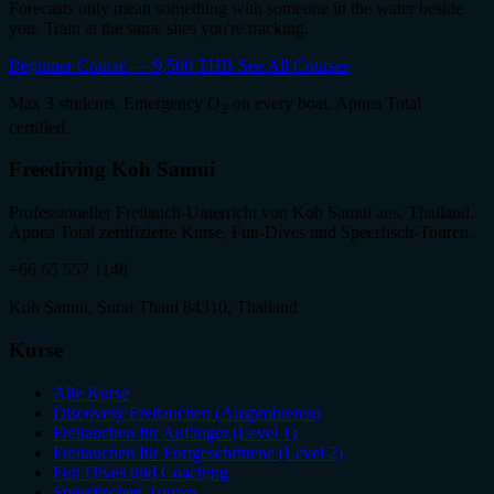
Forecasts only mean something with someone in the water beside
you. Train at the same sites you're tracking.
Beginner Course — 9,500 THB
See All Courses
Max 3 students. Emergency O
on every boat. Apnea Total
2
certified.
Freediving Koh Samui
Professioneller Freitauch-Unterricht von Koh Samui aus, Thailand.
Apnea Total zertifizierte Kurse, Fun-Dives und Speerfisch-Touren.
+66 65 557 1148
Koh Samui, Surat Thani 84310, Thailand
Kurse
Alle Kurse
Discovery Freitauchen (Ausprobieren)
Freitauchen für Anfänger (Level 1)
Freitauchen für Fortgeschrittene (Level 2)
Fun Dives und Coaching
Speerfischen-Touren