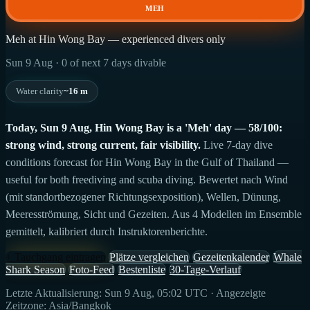
MEH
Meh at Hin Wong Bay — experienced divers only
Sun 9 Aug · 0 of next 7 days divable
Water clarity
~16 m
Today, Sun 9 Aug, Hin Wong Bay is a 'Meh' day — 58/100:
strong wind, strong current, fair visibility.
Live 7-day dive
conditions forecast for Hin Wong Bay in the Gulf of Thailand —
useful for both freediving and scuba diving. Bewertet nach Wind
(mit standortbezogener Richtungsexposition), Wellen, Dünung,
Meeresströmung, Sicht und Gezeiten. Aus 4 Modellen im Ensemble
gemittelt, kalibriert durch Instruktorenberichte.
+ Tauchgang eintragen
Plätze vergleichen
Gezeitenkalender
Whale
Shark Season
Foto-Feed
Bestenliste
30-Tage-Verlauf
Letzte Aktualisierung: Sun 9 Aug, 05:02 UTC · Angezeigte
Zeitzone: Asia/Bangkok