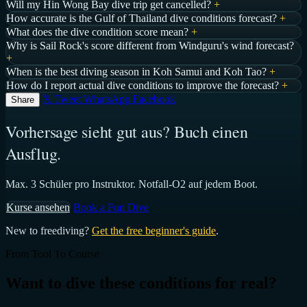
Will my Hin Wong Bay dive trip get cancelled?
+
How accurate is the Gulf of Thailand dive conditions forecast?
+
What does the dive condition score mean?
+
Why is Sail Rock's score different from Windguru's wind forecast?
+
When is the best diving season in Koh Samui and Koh Tao?
+
How do I report actual dive conditions to improve the forecast?
+
𝕏 Tweet
WhatsApp
Facebook
Share
Vorhersage sieht gut aus? Buch einen
Ausflug.
Max. 3 Schüler pro Instruktor. Notfall-O2 auf jedem Boot.
Kurse ansehen
Book a Fun Dive
New to freediving?
Get the free beginner's guide
.
From Tool To Course
Want to dive these conditions for real?