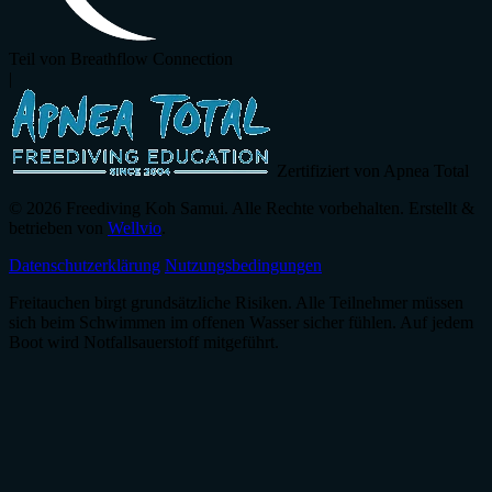
Teil von Breathflow Connection
|
Zertifiziert von Apnea Total
© 2026 Freediving Koh Samui. Alle Rechte vorbehalten. Erstellt &
betrieben von
Wellvio
.
Datenschutzerklärung
Nutzungsbedingungen
Freitauchen birgt grundsätzliche Risiken. Alle Teilnehmer müssen
sich beim Schwimmen im offenen Wasser sicher fühlen. Auf jedem
Boot wird Notfallsauerstoff mitgeführt.