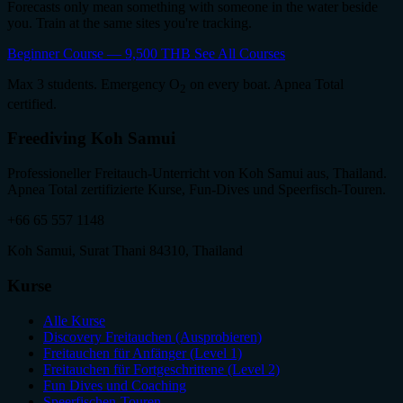
Forecasts only mean something with someone in the water beside
you. Train at the same sites you're tracking.
Beginner Course — 9,500 THB
See All Courses
Max 3 students. Emergency O
on every boat. Apnea Total
2
certified.
Freediving Koh Samui
Professioneller Freitauch-Unterricht von Koh Samui aus, Thailand.
Apnea Total zertifizierte Kurse, Fun-Dives und Speerfisch-Touren.
+66 65 557 1148
Koh Samui, Surat Thani 84310, Thailand
Kurse
Alle Kurse
Discovery Freitauchen (Ausprobieren)
Freitauchen für Anfänger (Level 1)
Freitauchen für Fortgeschrittene (Level 2)
Fun Dives und Coaching
Speerfischen-Touren