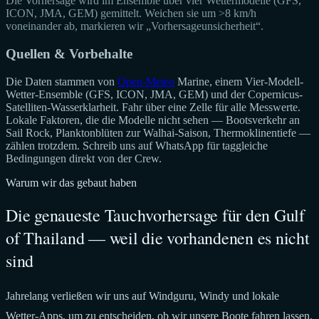
Die Vorhersage wird im Ensemble über vier Wettermodelle (GFS,
ICON, JMA, GEM) gemittelt. Weichen sie um >8 km/h
voneinander ab, markieren wir „Vorhersageunsicherheit“.
Quellen & Vorbehalte
Die Daten stammen von
Open-Meteo
Marine, einem Vier-Modell-
Wetter-Ensemble (GFS, ICON, JMA, GEM) und der Copernicus-
Satelliten-Wasserklarheit. Fahr über eine Zelle für alle Messwerte.
Lokale Faktoren, die die Modelle nicht sehen — Bootsverkehr an
Sail Rock, Planktonblüten zur Walhai-Saison, Thermoklinentiefe —
zählen trotzdem. Schreib uns auf WhatsApp für taggleiche
Bedingungen direkt von der Crew.
Warum wir das gebaut haben
Die genaueste Tauchvorhersage für den Gulf
of Thailand — weil die vorhandenen es nicht
sind
Jahrelang verließen wir uns auf Windguru, Windy und lokale
Wetter-Apps, um zu entscheiden, ob wir unsere Boote fahren lassen.