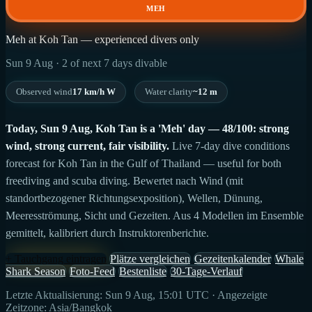
MEH
Meh at Koh Tan — experienced divers only
Sun 9 Aug · 2 of next 7 days divable
Observed wind
17 km/h W
Water clarity
~12 m
Today, Sun 9 Aug, Koh Tan is a 'Meh' day — 48/100: strong
wind, strong current, fair visibility.
Live 7-day dive conditions
forecast for Koh Tan in the Gulf of Thailand — useful for both
freediving and scuba diving. Bewertet nach Wind (mit
standortbezogener Richtungsexposition), Wellen, Dünung,
Meeresströmung, Sicht und Gezeiten. Aus 4 Modellen im Ensemble
gemittelt, kalibriert durch Instruktorenberichte.
+ Tauchgang eintragen
Plätze vergleichen
Gezeitenkalender
Whale
Shark Season
Foto-Feed
Bestenliste
30-Tage-Verlauf
Letzte Aktualisierung: Sun 9 Aug, 15:01 UTC · Angezeigte
Zeitzone: Asia/Bangkok