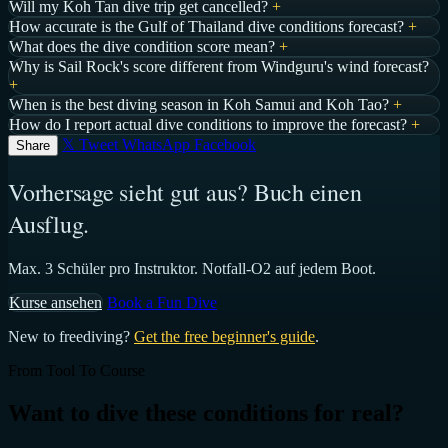
Will my Koh Tan dive trip get cancelled?
+
How accurate is the Gulf of Thailand dive conditions forecast?
+
What does the dive condition score mean?
+
Why is Sail Rock's score different from Windguru's wind forecast?
+
When is the best diving season in Koh Samui and Koh Tao?
+
How do I report actual dive conditions to improve the forecast?
+
𝕏 Tweet
WhatsApp
Facebook
Share
Vorhersage sieht gut aus? Buch einen
Ausflug.
Max. 3 Schüler pro Instruktor. Notfall-O2 auf jedem Boot.
Kurse ansehen
Book a Fun Dive
New to freediving?
Get the free beginner's guide
.
From Tool To Course
Want to dive these conditions for real?