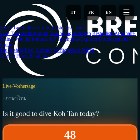
Zum
Hauptinhalt
☰
IT
FR
EN
springen
Kurse
Tauchplätze
Guide
Kostenlose Tools
Live-Tauchbedingungen
Tauchgang eintragen
Bestenliste
Atemhalte-
Trainer
Wie tief kommst du?
Tauchplatz-Explorer
Druckausgleich-
Guide
Tauchlehrer
FAQ
Kontakt
Verfügbarkeit Prüfen
English
Français
Italiano
Live-Vorhersage
·
ภาษาไทย
Is it good to dive Koh Tan today?
48