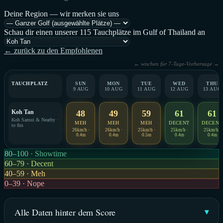
Deine Region — wir merken sie uns
Schau dir einen unserer 115 Tauchplätze im Gulf of Thailand an
← zurück zu den Empfohlenen
← wischen für 7-Tage-Vorhersage →
TAUCHPLATZ
SUN
MON
TUE
WED
THU
9 AUG
10 AUG
11 AUG
12 AUG
13 AUG
Koh Tan
48
49
59
61
61
Koh Samui & Nearby ·
MEH
MEH
MEH
DECENT
DECENT
to 8m
26km/h ·
26km/h ·
25km/h ·
25km/h ·
25km/h ·
0.4m
0.4m
0.5m
0.4m
0.4m
80–100 · Showtime
60–79 · Decent
40–59 · Meh
0–39 · Nope
Alle Daten hinter dem Score