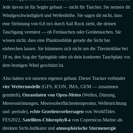
Jede davon ist für Segler gebaut — nicht für Taucher. Sie nennen dir
Windgeschwindigkeit und Wellenhöhe. Sie sagen dir nicht, dass
eine Strömung von 0,8 m/s durch Sail Rock zieht, die deinen
Tauchgang vermiest — ob Freitauchen oder Gerätetauchen. Sie
wissen nicht, dass eine Planktonblüte gerade die Sicht hat
einbrechen lassen. Sie kümmern sich nicht um die Thermokline bei
18 m, den Sog der Springtide oder ob dein konkreter Tauchplatz vor
dem heutigen Wind geschützt ist.
Also haben wir unseren eigenen gebaut. Dieser Tracker verbindet
vier Wettermodelle
(GFS, ICON, JMA, GEM — zusammen
gemittelt),
Ozeandaten von Open-Meteo
(Wellen, Dünung,
Meeresströmungen, Meeresoberflächentemperatur, Wellenrichtung
und -periode),
echte Gezeitenvorhersagen
von WorldTides
FES2022,
Satelliten-Chlorophyll-a
von Copernicus Marine als
direkten Sicht-Indikator und
atmosphärische Sturmenergie