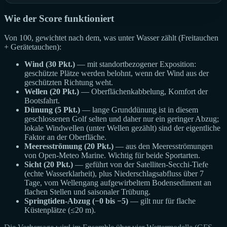
Wie der Score funktioniert
Von 100, gewichtet nach dem, was unter Wasser zählt (Freitauchen
+ Gerätetauchen):
Wind (30 Pkt.)
— mit standortbezogener Exposition:
geschützte Plätze werden belohnt, wenn der Wind aus der
geschützten Richtung weht.
Wellen (20 Pkt.)
— Oberflächenkabbelung, Komfort der
Bootsfahrt.
Dünung (5 Pkt.)
— lange Grunddünung ist in diesem
geschlossenen Golf selten und daher nur ein geringer Abzug;
lokale Windwellen (unter Wellen gezählt) sind der eigentliche
Faktor an der Oberfläche.
Meeresströmung (20 Pkt.)
— aus den Meeresströmungen
von Open-Meteo Marine. Wichtig für beide Sportarten.
Sicht (20 Pkt.)
— geführt von der Satelliten-Secchi-Tiefe
(echte Wasserklarheit), plus Niederschlagsabfluss über 7
Tage, vom Wellengang aufgewirbeltem Bodensediment an
flachen Stellen und saisonaler Trübung.
Springtiden-Abzug (−0 bis −5)
— gilt nur für flache
Küstenplätze (≤20 m).