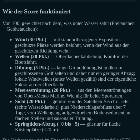
Wie der Score funktioniert
Von 100, gewichtet nach dem, was unter Wasser zählt (Freitauchen
+ Gerätetauchen):
Wind (30 Pkt.)
— mit standortbezogener Exposition:
geschützte Plätze werden belohnt, wenn der Wind aus der
geschützten Richtung weht.
Wellen (20 Pkt.)
— Oberflächenkabbelung, Komfort der
Bootsfahrt.
Dünung (5 Pkt.)
— lange Grunddünung ist in diesem
geschlossenen Golf selten und daher nur ein geringer Abzug;
lokale Windwellen (unter Wellen gezählt) sind der eigentliche
Faktor an der Oberfläche.
Meeresströmung (20 Pkt.)
— aus den Meeresströmungen
von Open-Meteo Marine. Wichtig für beide Sportarten.
Sicht (20 Pkt.)
— geführt von der Satelliten-Secchi-Tiefe
(echte Wasserklarheit), plus Niederschlagsabfluss über 7
Tage, vom Wellengang aufgewirbeltem Bodensediment an
flachen Stellen und saisonaler Trübung.
Springtiden-Abzug (−0 bis −5)
— gilt nur für flache
Küstenplätze (≤20 m).