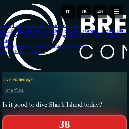
Zum
Hauptinhalt
☰
IT
FR
EN
springen
Kurse
Tauchplätze
Guide
Kostenlose Tools
Live-Tauchbedingungen
Tauchgang eintragen
Bestenliste
Atemhalte-
Trainer
Wie tief kommst du?
Tauchplatz-Explorer
Druckausgleich-
Guide
Tauchlehrer
FAQ
Kontakt
Verfügbarkeit Prüfen
English
Français
Italiano
Live-Vorhersage
·
ภาษาไทย
Is it good to dive Shark Island today?
38