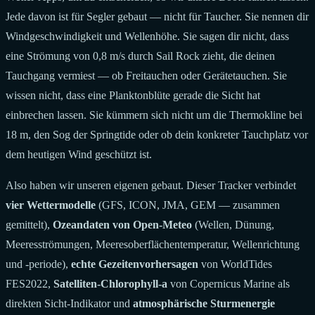
Jede davon ist für Segler gebaut — nicht für Taucher. Sie nennen dir
Windgeschwindigkeit und Wellenhöhe. Sie sagen dir nicht, dass
eine Strömung von 0,8 m/s durch Sail Rock zieht, die deinen
Tauchgang vermiest — ob Freitauchen oder Gerätetauchen. Sie
wissen nicht, dass eine Planktonblüte gerade die Sicht hat
einbrechen lassen. Sie kümmern sich nicht um die Thermokline bei
18 m, den Sog der Springtide oder ob dein konkreter Tauchplatz vor
dem heutigen Wind geschützt ist.
Also haben wir unseren eigenen gebaut. Dieser Tracker verbindet
vier Wettermodelle
(GFS, ICON, JMA, GEM — zusammen
gemittelt),
Ozeandaten von Open-Meteo
(Wellen, Dünung,
Meeresströmungen, Meeresoberflächentemperatur, Wellenrichtung
und -periode),
echte Gezeitenvorhersagen
von WorldTides
FES2022,
Satelliten-Chlorophyll-a
von Copernicus Marine als
direkten Sicht-Indikator und
atmosphärische Sturmenergie