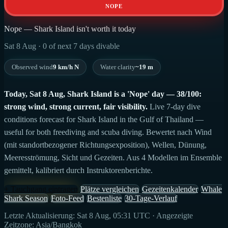
NOPE
Nope — Shark Island isn't worth it today
Sat 8 Aug · 0 of next 7 days divable
Observed wind
9 km/h N
Water clarity
~19 m
Today, Sat 8 Aug, Shark Island is a 'Nope' day — 38/100:
strong wind, strong current, fair visibility.
Live 7-day dive
conditions forecast for Shark Island in the Gulf of Thailand —
useful for both freediving and scuba diving. Bewertet nach Wind
(mit standortbezogener Richtungsexposition), Wellen, Dünung,
Meeresströmung, Sicht und Gezeiten. Aus 4 Modellen im Ensemble
gemittelt, kalibriert durch Instruktorenberichte.
+ Tauchgang eintragen
Plätze vergleichen
Gezeitenkalender
Whale
Shark Season
Foto-Feed
Bestenliste
30-Tage-Verlauf
Letzte Aktualisierung: Sat 8 Aug, 05:31 UTC · Angezeigte
Zeitzone: Asia/Bangkok