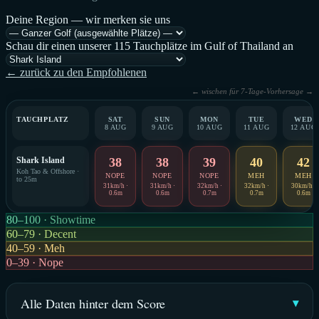
Deine Region — wir merken sie uns
Schau dir einen unserer 115 Tauchplätze im Gulf of Thailand an
← zurück zu den Empfohlenen
← wischen für 7-Tage-Vorhersage →
TAUCHPLATZ
SAT
SUN
MON
TUE
WED
8 AUG
9 AUG
10 AUG
11 AUG
12 AUG
Shark Island
38
38
39
40
42
Koh Tao & Offshore ·
NOPE
NOPE
NOPE
MEH
MEH
to 25m
31km/h ·
31km/h ·
32km/h ·
32km/h ·
30km/h ·
0.6m
0.6m
0.7m
0.7m
0.6m
80–100 · Showtime
60–79 · Decent
40–59 · Meh
0–39 · Nope
Alle Daten hinter dem Score