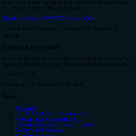
Forecasts only mean something with someone in the water beside
you. Train at the same sites you're tracking.
Beginner Course — 9,500 THB
See All Courses
Max 3 students. Emergency O
on every boat. Apnea Total
2
certified.
Freediving Koh Samui
Professioneller Freitauch-Unterricht von Koh Samui aus, Thailand.
Apnea Total zertifizierte Kurse, Fun-Dives und Speerfisch-Touren.
+66 65 557 1148
Koh Samui, Surat Thani 84310, Thailand
Kurse
Alle Kurse
Discovery Freitauchen (Ausprobieren)
Freitauchen für Anfänger (Level 1)
Freitauchen für Fortgeschrittene (Level 2)
Fun Dives und Coaching
Speerfischen-Touren