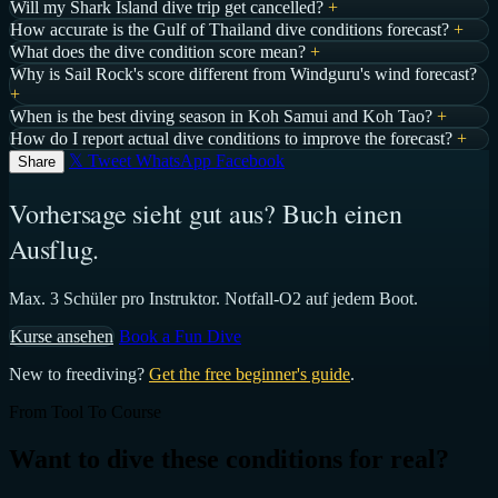
Will my Shark Island dive trip get cancelled?
+
How accurate is the Gulf of Thailand dive conditions forecast?
+
What does the dive condition score mean?
+
Why is Sail Rock's score different from Windguru's wind forecast?
+
When is the best diving season in Koh Samui and Koh Tao?
+
How do I report actual dive conditions to improve the forecast?
+
𝕏 Tweet
WhatsApp
Facebook
Share
Vorhersage sieht gut aus? Buch einen
Ausflug.
Max. 3 Schüler pro Instruktor. Notfall-O2 auf jedem Boot.
Kurse ansehen
Book a Fun Dive
New to freediving?
Get the free beginner's guide
.
From Tool To Course
Want to dive these conditions for real?