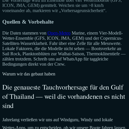
Die Vorhersage wird im Ensemble über vier Wettermodelle (GFS,
ICON, JMA, GEM) gemittelt. Weichen sie um >8 km/h
voneinander ab, markieren wir „Vorhersageunsicherheit“.
Quellen & Vorbehalte
Die Daten stammen von
Open-Meteo
Marine, einem Vier-Modell-
Wetter-Ensemble (GFS, ICON, JMA, GEM) und der Copernicus-
Satelliten-Wasserklarheit. Fahr über eine Zelle für alle Messwerte.
Lokale Faktoren, die die Modelle nicht sehen — Bootsverkehr an
Sail Rock, Planktonblüten zur Walhai-Saison, Thermoklinentiefe —
zählen trotzdem. Schreib uns auf WhatsApp für taggleiche
Bedingungen direkt von der Crew.
Warum wir das gebaut haben
Die genaueste Tauchvorhersage für den Gulf
of Thailand — weil die vorhandenen es nicht
sind
Jahrelang verließen wir uns auf Windguru, Windy und lokale
Wetter-Apps, um zu entscheiden, ob wir unsere Boote fahren lassen.