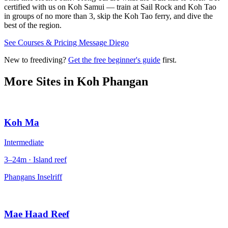
certified with us on Koh Samui — train at Sail Rock and Koh Tao
in groups of no more than 3, skip the Koh Tao ferry, and dive the
best of the region.
See Courses & Pricing
Message Diego
New to freediving?
Get the free beginner's guide
first.
More Sites in
Koh Phangan
Koh Ma
Intermediate
3–24m · Island reef
Phangans Inselriff
Mae Haad Reef