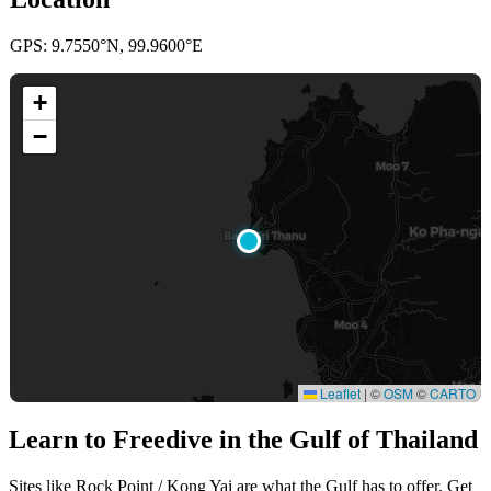
GPS: 9.7550°N, 99.9600°E
+
−
Leaflet
|
©
OSM
©
CARTO
Learn to Freedive
in the Gulf of Thailand
Sites like Rock Point / Kong Yai are what the Gulf has to offer. Get