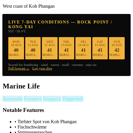
West coast of Koh Phangan
LIVE 7-DAY CONDITIONS — ROCK POINT /
KONG YAI
SST ~30.4°C
MON
TUE
WED
THU
FRI
SAT
SUN
10 AUG
11 AUG
12 AUG
13 AUG
14 AUG
15 AUG
16 AUG
40
40
41
41
41
41
42
MARGINAL
MARGINAL
MARGINAL
MARGINAL
MARGINAL
MARGINAL
MARGINAL
Scored for freediving · wind · waves · swell · currents · rain-viz
Full forecast →
·
Log your dive
Marine Life
Barracuda
Groupers
Snappers
Triggerfish
Notable Features
•
Tiefster Spot von Koh Phangan
•
Fischschwärme
•
Strömungstauchen