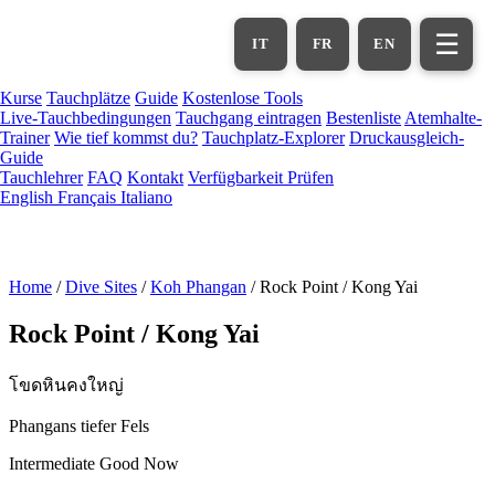
Zum
Hauptinhalt
☰
IT
FR
EN
springen
Kurse
Tauchplätze
Guide
Kostenlose Tools
Live-Tauchbedingungen
Tauchgang eintragen
Bestenliste
Atemhalte-
Trainer
Wie tief kommst du?
Tauchplatz-Explorer
Druckausgleich-
Guide
Tauchlehrer
FAQ
Kontakt
Verfügbarkeit Prüfen
English
Français
Italiano
Home
/
Dive Sites
/
Koh Phangan
/
Rock Point / Kong Yai
Rock Point / Kong Yai
โขดหินคงใหญ่
Phangans tiefer Fels
Intermediate
Good Now