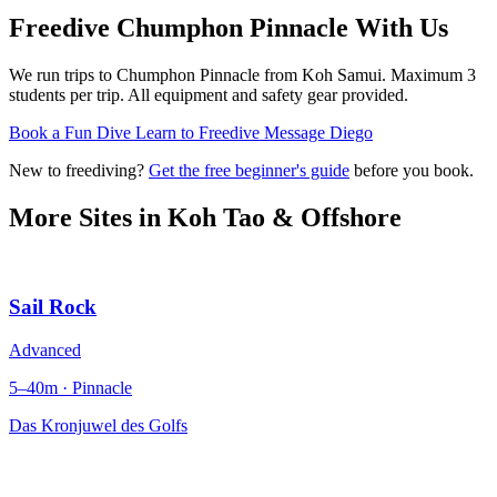
Freedive Chumphon Pinnacle
With Us
We run trips to Chumphon Pinnacle from Koh Samui. Maximum 3
students per trip. All equipment and safety gear provided.
Book a Fun Dive
Learn to Freedive
Message Diego
New to freediving?
Get the free beginner's guide
before you book.
More Sites in
Koh Tao & Offshore
Sail Rock
Advanced
5–40m · Pinnacle
Das Kronjuwel des Golfs