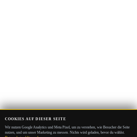
E-
Guide Erhalten
Mail-
Adresse
COOKIES AUF DIESER SEITE
Wir nutzen Google Analytics und Meta Pixel, um zu verstehen, wie Besucher die Seite
nutzen, und um unser Marketing zu messen. Nichts wird geladen, bevor du wählst.