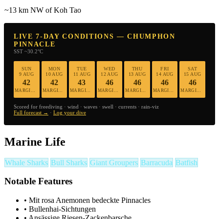
~13 km NW of Koh Tao
LIVE 7-DAY CONDITIONS — CHUMPHON
PINNACLE
SST ~30.2°C
SUN
MON
TUE
WED
THU
FRI
SAT
9 AUG
10 AUG
11 AUG
12 AUG
13 AUG
14 AUG
15 AUG
42
42
43
46
46
46
46
MARGINAL
MARGINAL
MARGINAL
MARGINAL
MARGINAL
MARGINAL
MARGINAL
Scored for freediving · wind · waves · swell · currents · rain-viz
Full forecast →
·
Log your dive
Marine Life
Whale Sharks
Bull Sharks
Giant Groupers
Barracuda
Batfish
Notable Features
•
Mit rosa Anemonen bedeckte Pinnacles
•
Bullenhai-Sichtungen
•
Ansässige Riesen-Zackenbarsche