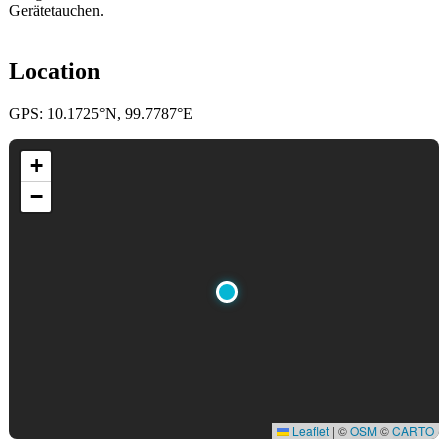
Gerätetauchen.
Location
GPS: 10.1725°N, 99.7787°E
+
−
Leaflet
|
©
OSM
©
CARTO