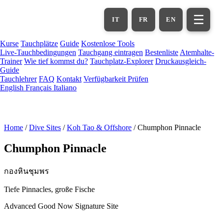
Zum
Hauptinhalt
☰
IT
FR
EN
springen
Kurse
Tauchplätze
Guide
Kostenlose Tools
Live-Tauchbedingungen
Tauchgang eintragen
Bestenliste
Atemhalte-
Trainer
Wie tief kommst du?
Tauchplatz-Explorer
Druckausgleich-
Guide
Tauchlehrer
FAQ
Kontakt
Verfügbarkeit Prüfen
English
Français
Italiano
Home
/
Dive Sites
/
Koh Tao & Offshore
/
Chumphon Pinnacle
Chumphon Pinnacle
กองหินชุมพร
Tiefe Pinnacles, große Fische
Advanced
Good Now
Signature Site