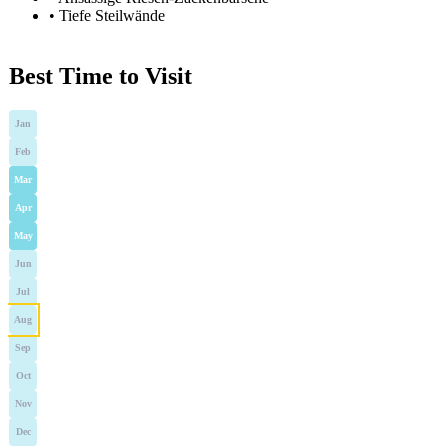
•
Tiefe Steilwände
Best Time to Visit
Jan
Feb
Mar
Apr
May
Jun
Jul
Aug
Sep
Oct
Nov
Dec