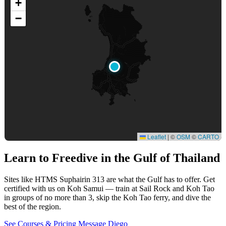
+
−
Leaflet
|
©
OSM
©
CARTO
Learn to Freedive
in the Gulf of Thailand
Sites like HTMS Suphairin 313 are what the Gulf has to offer. Get
certified with us on Koh Samui — train at Sail Rock and Koh Tao
in groups of no more than 3, skip the Koh Tao ferry, and dive the
best of the region.
See Courses & Pricing
Message Diego