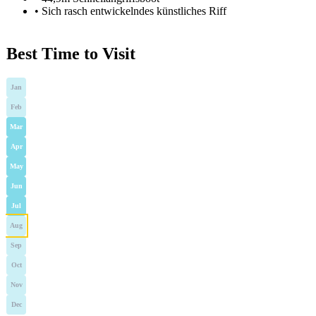
•
Sich rasch entwickelndes künstliches Riff
Best Time to Visit
Jan
Feb
Mar
Apr
May
Jun
Jul
Aug
Sep
Oct
Nov
Dec