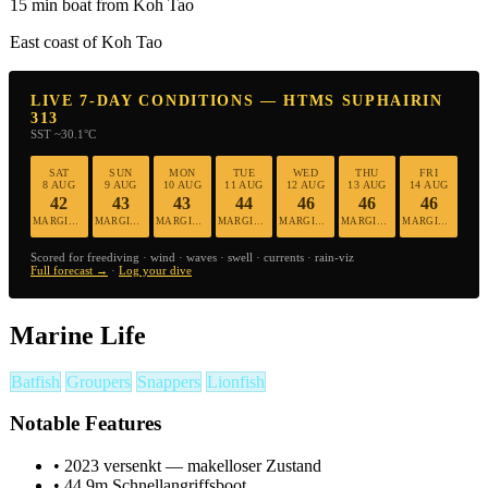
15 min boat from Koh Tao
East coast of Koh Tao
LIVE 7-DAY CONDITIONS — HTMS SUPHAIRIN
313
SST ~30.1°C
SAT
SUN
MON
TUE
WED
THU
FRI
8 AUG
9 AUG
10 AUG
11 AUG
12 AUG
13 AUG
14 AUG
42
43
43
44
46
46
46
MARGINAL
MARGINAL
MARGINAL
MARGINAL
MARGINAL
MARGINAL
MARGINAL
Scored for freediving · wind · waves · swell · currents · rain-viz
Full forecast →
·
Log your dive
Marine Life
Batfish
Groupers
Snappers
Lionfish
Notable Features
•
2023 versenkt — makelloser Zustand
•
44,9m Schnellangriffsboot