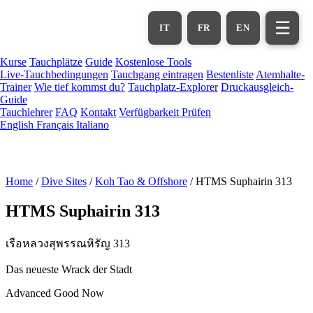
Zum
Hauptinhalt
☰
IT
FR
EN
springen
Kurse
Tauchplätze
Guide
Kostenlose Tools
Live-Tauchbedingungen
Tauchgang eintragen
Bestenliste
Atemhalte-
Trainer
Wie tief kommst du?
Tauchplatz-Explorer
Druckausgleich-
Guide
Tauchlehrer
FAQ
Kontakt
Verfügbarkeit Prüfen
English
Français
Italiano
Home
/
Dive Sites
/
Koh Tao & Offshore
/
HTMS Suphairin 313
HTMS Suphairin 313
เรือหลวงสุพรรณหิรัญ 313
Das neueste Wrack der Stadt
Advanced
Good Now