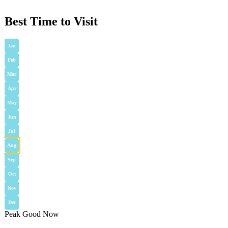
Best Time to Visit
Jan
Feb
Mar
Apr
May
Jun
Jul
Aug
Sep
Oct
Nov
Dec
Peak
Good
Now