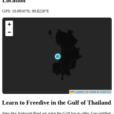
Location
GPS: 10.0910°N, 99.8220°E
+
−
Leaflet
|
©
OSM
©
CARTO
Learn to Freedive
in the Gulf of Thailand
Sites like Junkyard Reef are what the Gulf has to offer. Get certified