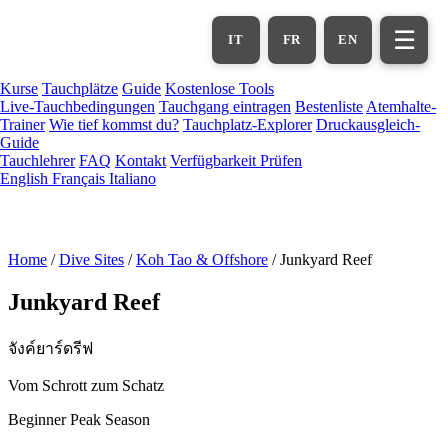
Zum
Hauptinhalt
☰
IT
FR
EN
springen
Kurse
Tauchplätze
Guide
Kostenlose Tools
Live-Tauchbedingungen
Tauchgang eintragen
Bestenliste
Atemhalte-
Trainer
Wie tief kommst du?
Tauchplatz-Explorer
Druckausgleich-
Guide
Tauchlehrer
FAQ
Kontakt
Verfügbarkeit Prüfen
English
Français
Italiano
Home
/
Dive Sites
/
Koh Tao & Offshore
/
Junkyard Reef
Junkyard Reef
จังค์ยาร์ดรีฟ
Vom Schrott zum Schatz
Beginner
Peak Season