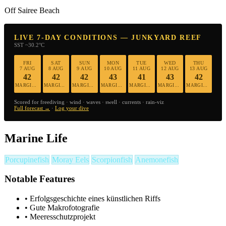
Off Sairee Beach
LIVE 7-DAY CONDITIONS — JUNKYARD REEF
SST ~30.2°C
FRI
SAT
SUN
MON
TUE
WED
THU
7 AUG
8 AUG
9 AUG
10 AUG
11 AUG
12 AUG
13 AUG
42
42
42
43
41
43
42
MARGINAL
MARGINAL
MARGINAL
MARGINAL
MARGINAL
MARGINAL
MARGINAL
Scored for freediving · wind · waves · swell · currents · rain-viz
Full forecast →
·
Log your dive
Marine Life
Porcupinefish
Moray Eels
Scorpionfish
Anemonefish
Notable Features
•
Erfolgsgeschichte eines künstlichen Riffs
•
Gute Makrofotografie
•
Meeresschutzprojekt