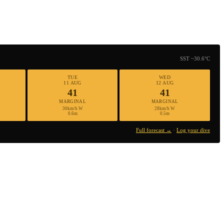
SST ~30.6°C
TUE
WED
11 AUG
12 AUG
41
41
MARGINAL
MARGINAL
30km/h W
28km/h W
0.6m
0.5m
Full forecast →
·
Log your dive