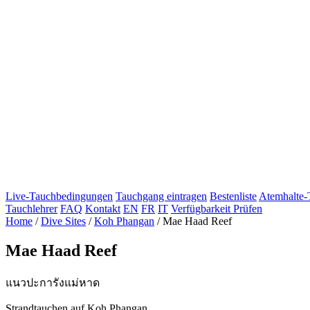
Live-Tauchbedingungen
Tauchgang eintragen
Bestenliste
Atemhalte-
Tauchlehrer
FAQ
Kontakt
EN
FR
IT
Verfügbarkeit Prüfen
Home
/
Dive Sites
/
Koh Phangan
/
Mae Haad Reef
Mae Haad Reef
แนวปะการังแม่หาด
Strandtauchen auf Koh Phangan