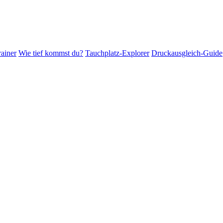
ainer
Wie tief kommst du?
Tauchplatz-Explorer
Druckausgleich-Guide