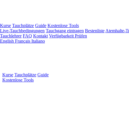
Zum
Hauptinhalt
springen
Kurse
Tauchplätze
Guide
Kostenlose Tools
Live-Tauchbedingungen
Tauchgang eintragen
Bestenliste
Atemhalte-Tr
Tauchlehrer
FAQ
Kontakt
Verfügbarkeit Prüfen
English
Français
Italiano
Kurse
Tauchplätze
Guide
Kostenlose Tools