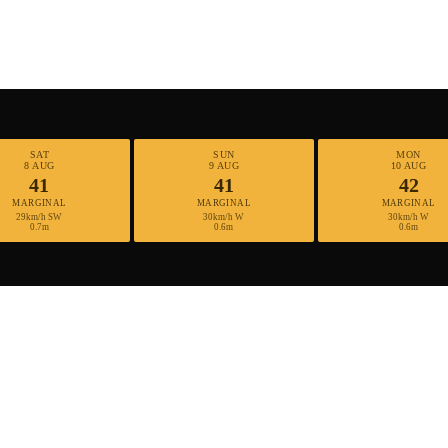
SAT
SUN
MON
8 AUG
9 AUG
10 AUG
41
41
42
MARGINAL
MARGINAL
MARGINAL
29km/h SW
30km/h W
30km/h W
0.7m
0.6m
0.6m