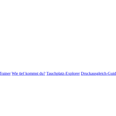
Trainer
Wie tief kommst du?
Tauchplatz-Explorer
Druckausgleich-Guid