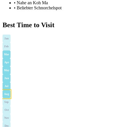
•
Nahe an Koh Ma
•
Beliebter Schnorchelspot
Best Time to Visit
Jan
Feb
Mar
Apr
May
Jun
Jul
Aug
Sep
Oct
Nov
Dec