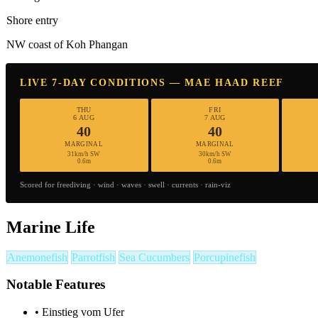
Shore entry
NW coast of Koh Phangan
LIVE 7-DAY CONDITIONS — MAE HAAD REEF
THU
FRI
6 AUG
7 AUG
40
40
MARGINAL
MARGINAL
31km/h SW
30km/h SW
0.6m
0.6m
Scored for freediving · wind · waves · swell · currents · rain-viz
Marine Life
Anemonefish
Parrotfish
Sea Cucumbers
Porcupinefish
Notable Features
•
Einstieg vom Ufer