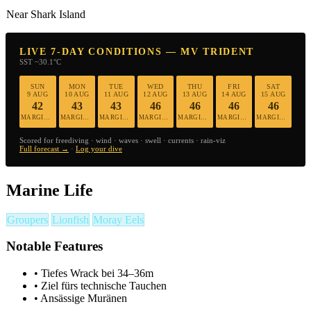
Near Shark Island
LIVE 7-DAY CONDITIONS — MV TRIDENT
SST ~30.1°C
SUN
MON
TUE
WED
THU
FRI
SAT
9 AUG
10 AUG
11 AUG
12 AUG
13 AUG
14 AUG
15 AUG
42
43
43
46
46
46
46
MARGINAL
MARGINAL
MARGINAL
MARGINAL
MARGINAL
MARGINAL
MARGINAL
Scored for freediving · wind · waves · swell · currents · rain-viz
Full forecast →
·
Log your dive
Marine Life
Groupers
Lionfish
Moray Eels
Notable Features
•
Tiefes Wrack bei 34–36m
•
Ziel fürs technische Tauchen
•
Ansässige Muränen