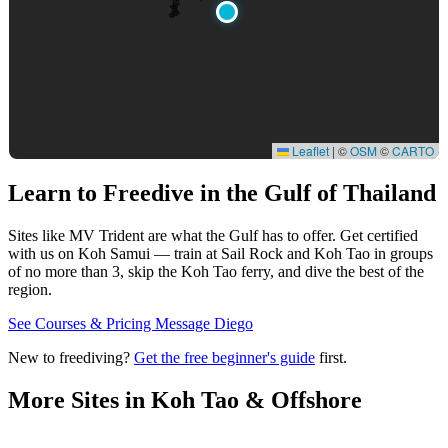
Leaflet
|
©
OSM
©
CARTO
Learn to Freedive
in the Gulf of Thailand
Sites like MV Trident are what the Gulf has to offer. Get certified
with us on Koh Samui — train at Sail Rock and Koh Tao in groups
of no more than 3, skip the Koh Tao ferry, and dive the best of the
region.
See Courses & Pricing
Message Diego
New to freediving?
Get the free beginner's guide
first.
More Sites in
Koh Tao & Offshore