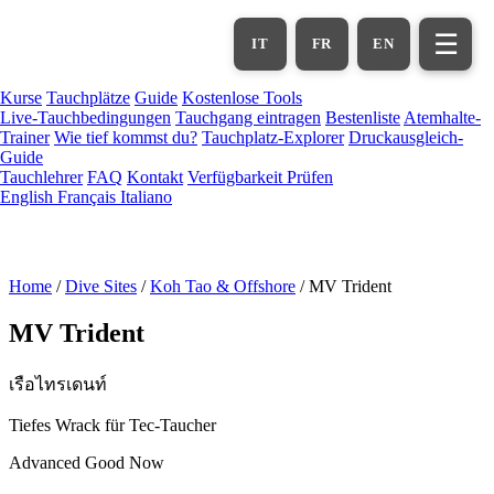
Zum
Hauptinhalt
☰
IT
FR
EN
springen
Kurse
Tauchplätze
Guide
Kostenlose Tools
Live-Tauchbedingungen
Tauchgang eintragen
Bestenliste
Atemhalte-
Trainer
Wie tief kommst du?
Tauchplatz-Explorer
Druckausgleich-
Guide
Tauchlehrer
FAQ
Kontakt
Verfügbarkeit Prüfen
English
Français
Italiano
Home
/
Dive Sites
/
Koh Tao & Offshore
/
MV Trident
MV Trident
เรือไทรเดนท์
Tiefes Wrack für Tec-Taucher
Advanced
Good Now