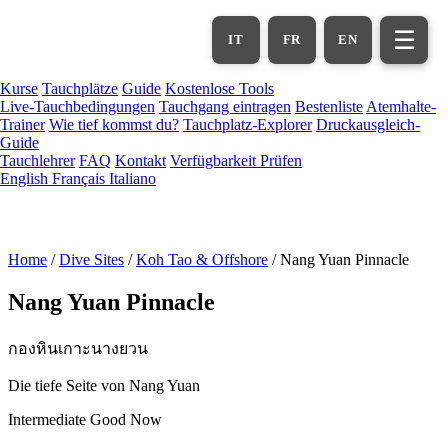
Zum
Hauptinhalt
☰
IT
FR
EN
springen
Kurse
Tauchplätze
Guide
Kostenlose Tools
Live-Tauchbedingungen
Tauchgang eintragen
Bestenliste
Atemhalte-
Trainer
Wie tief kommst du?
Tauchplatz-Explorer
Druckausgleich-
Guide
Tauchlehrer
FAQ
Kontakt
Verfügbarkeit Prüfen
English
Français
Italiano
Home
/
Dive Sites
/
Koh Tao & Offshore
/
Nang Yuan Pinnacle
Nang Yuan Pinnacle
กองหินเกาะนางยวน
Die tiefe Seite von Nang Yuan
Intermediate
Good Now