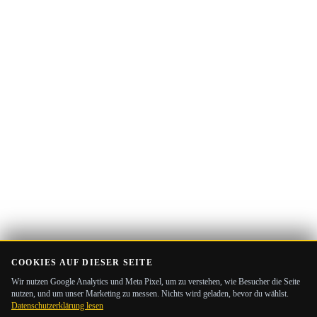
E-
Guide Erhalten
Mail-
Adresse
COOKIES AUF DIESER SEITE
Wir nutzen Google Analytics und Meta Pixel, um zu verstehen, wie Besucher die Seite
nutzen, und um unser Marketing zu messen. Nichts wird geladen, bevor du wählst.
Datenschutzerklärung lesen