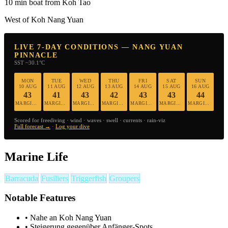
10 min boat from Koh Tao
West of Koh Nang Yuan
LIVE 7-DAY CONDITIONS — NANG YUAN
PINNACLE
SST ~30.1°C
MON
TUE
WED
THU
FRI
SAT
SUN
10 AUG
11 AUG
12 AUG
13 AUG
14 AUG
15 AUG
16 AUG
43
41
43
42
43
43
44
MARGINAL
MARGINAL
MARGINAL
MARGINAL
MARGINAL
MARGINAL
MARGINAL
Scored for freediving · wind · waves · swell · currents · rain-viz
Full forecast →
·
Log your dive
Marine Life
Barracuda
Fusiliers
Triggerfish
Groupers
Notable Features
•
Nahe an Koh Nang Yuan
•
Steigerung gegenüber Anfänger-Spots