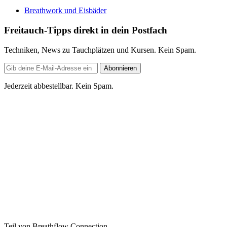
Breathwork und Eisbäder
Freitauch-Tipps direkt in dein Postfach
Techniken, News zu Tauchplätzen und Kursen. Kein Spam.
E-
Abonnieren
Mail-
Adresse
Jederzeit abbestellbar. Kein Spam.
Teil von Breathflow Connection