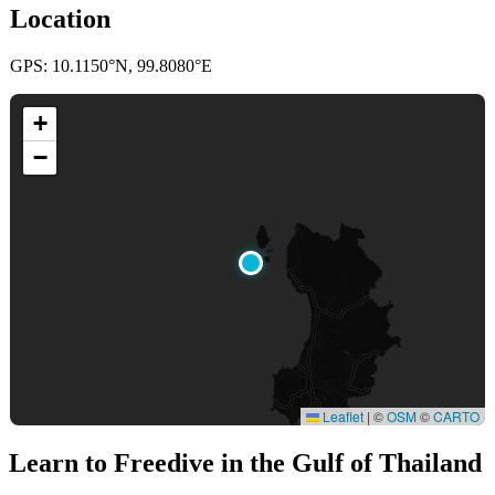
Location
GPS: 10.1150°N, 99.8080°E
+
−
Leaflet
|
©
OSM
©
CARTO
Learn to Freedive
in the Gulf of Thailand