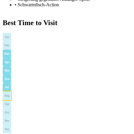
•
Schwarmfisch-Action
Best Time to Visit
Jan
Feb
Mar
Apr
May
Jun
Jul
Aug
Sep
Oct
Nov
Dec