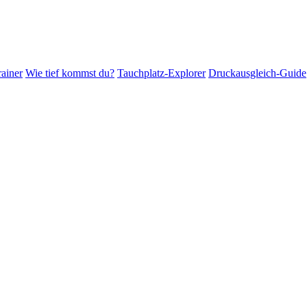
ainer
Wie tief kommst du?
Tauchplatz-Explorer
Druckausgleich-Guide