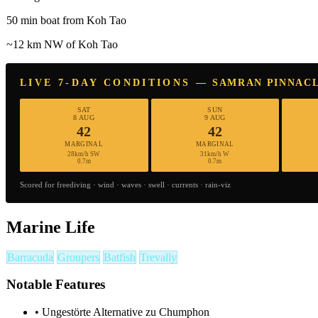
50 min boat from Koh Tao
~12 km NW of Koh Tao
LIVE 7-DAY CONDITIONS — SAMRAN PINNAC
SAT
SUN
8 AUG
9 AUG
42
42
MARGINAL
MARGINAL
28km/h SW
31km/h W
0.7m
0.7m
Scored for freediving · wind · waves · swell · currents · rain-viz
Marine Life
Barracuda
Groupers
Batfish
Trevally
Notable Features
•
Ungestörte Alternative zu Chumphon