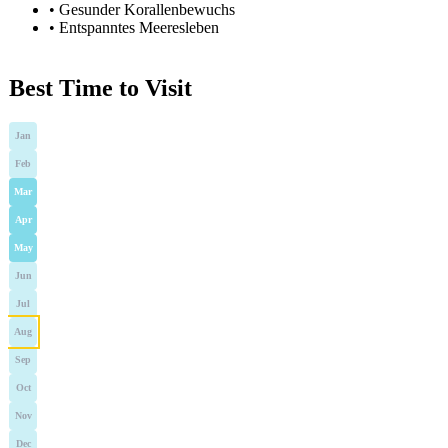
•
Gesunder Korallenbewuchs
•
Entspanntes Meeresleben
Best Time to Visit
Jan
Feb
Mar
Apr
May
Jun
Jul
Aug
Sep
Oct
Nov
Dec