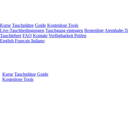
Zum
Hauptinhalt
springen
Kurse
Tauchplätze
Guide
Kostenlose Tools
Live-Tauchbedingungen
Tauchgang eintragen
Bestenliste
Atemhalte-Tr
Tauchlehrer
FAQ
Kontakt
Verfügbarkeit Prüfen
English
Français
Italiano
Kurse
Tauchplätze
Guide
Kostenlose Tools