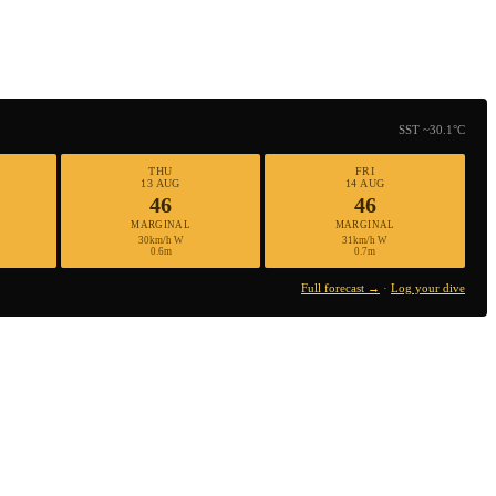
SST ~30.1°C
THU
FRI
13 AUG
14 AUG
46
46
MARGINAL
MARGINAL
30km/h W
31km/h W
0.6m
0.7m
Full forecast →
·
Log your dive