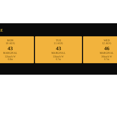
LE
MON
TUE
WED
10 AUG
11 AUG
12 AUG
43
43
46
MARGINAL
MARGINAL
MARGINAL
32km/h W
33km/h W
30km/h W
0.8m
0.7m
0.7m