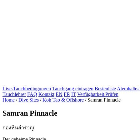
Live-Tauchbedingungen
Tauchgang eintragen
Bestenliste
Atemhalte-
Tauchlehrer
FAQ
Kontakt
EN
FR
IT
Verfügbarkeit Prüfen
Home
/
Dive Sites
/
Koh Tao & Offshore
/
Samran Pinnacle
Samran Pinnacle
กองหินสำราญ
Der geheime Pinnacle