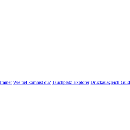
Trainer
Wie tief kommst du?
Tauchplatz-Explorer
Druckausgleich-Guid