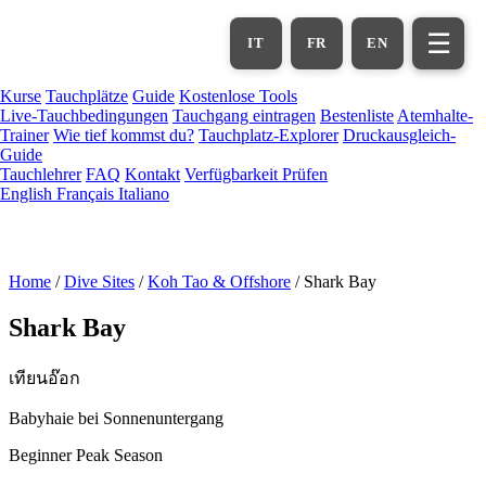
Zum
Hauptinhalt
☰
IT
FR
EN
springen
Kurse
Tauchplätze
Guide
Kostenlose Tools
Live-Tauchbedingungen
Tauchgang eintragen
Bestenliste
Atemhalte-
Trainer
Wie tief kommst du?
Tauchplatz-Explorer
Druckausgleich-
Guide
Tauchlehrer
FAQ
Kontakt
Verfügbarkeit Prüfen
English
Français
Italiano
Home
/
Dive Sites
/
Koh Tao & Offshore
/
Shark Bay
Shark Bay
เทียนอ๊อก
Babyhaie bei Sonnenuntergang
Beginner
Peak Season