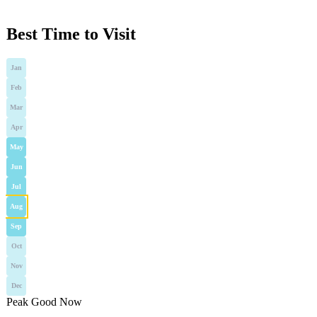
Best Time to Visit
Jan
Feb
Mar
Apr
May
Jun
Jul
Aug
Sep
Oct
Nov
Dec
Peak
Good
Now