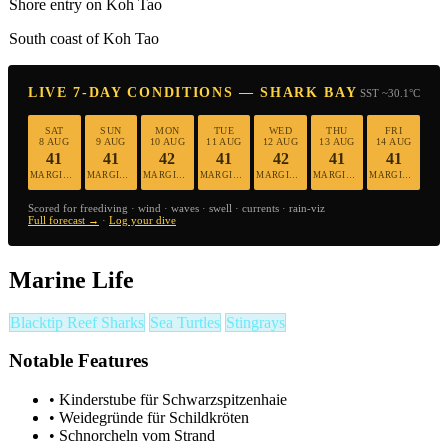
Shore entry on Koh Tao
South coast of Koh Tao
LIVE 7-DAY CONDITIONS — SHARK BAY
SST ~30.1°C
SAT
SUN
MON
TUE
WED
THU
FRI
8 AUG
9 AUG
10 AUG
11 AUG
12 AUG
13 AUG
14 AUG
41
41
42
41
42
41
41
MARGINAL
MARGINAL
MARGINAL
MARGINAL
MARGINAL
MARGINAL
MARGINAL
Scored for freediving · wind · waves · swell · currents · rain-viz
Full forecast →
·
Log your dive
Marine Life
Blacktip Reef Sharks
Sea Turtles
Stingrays
Notable Features
•
Kinderstube für Schwarzspitzenhaie
•
Weidegründe für Schildkröten
•
Schnorcheln vom Strand