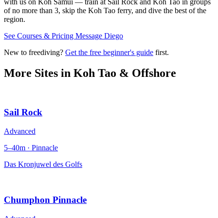
with us on Koh Samui — train at Sail Rock and Koh Tao in groups
of no more than 3, skip the Koh Tao ferry, and dive the best of the
region.
See Courses & Pricing
Message Diego
New to freediving?
Get the free beginner's guide
first.
More Sites in
Koh Tao & Offshore
Sail Rock
Advanced
5–40m · Pinnacle
Das Kronjuwel des Golfs
Chumphon Pinnacle