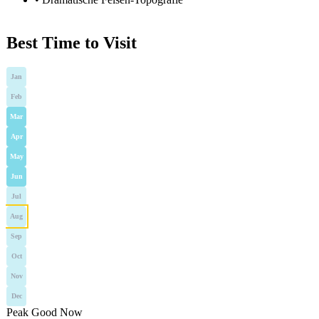
Best Time to Visit
Jan
Feb
Mar
Apr
May
Jun
Jul
Aug
Sep
Oct
Nov
Dec
Peak
Good
Now