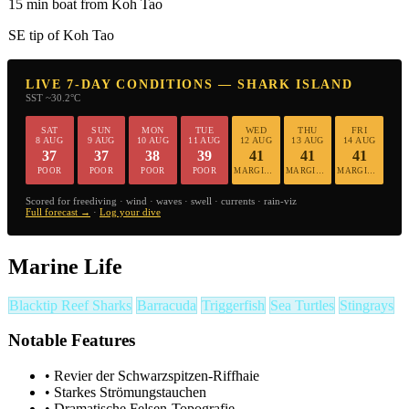
15 min boat from Koh Tao
SE tip of Koh Tao
LIVE 7-DAY CONDITIONS — SHARK ISLAND
SST ~30.2°C
SAT
SUN
MON
TUE
WED
THU
FRI
8 AUG
9 AUG
10 AUG
11 AUG
12 AUG
13 AUG
14 AUG
37
37
38
39
41
41
41
POOR
POOR
POOR
POOR
MARGINAL
MARGINAL
MARGINAL
Scored for freediving · wind · waves · swell · currents · rain-viz
Full forecast →
·
Log your dive
Marine Life
Blacktip Reef Sharks
Barracuda
Triggerfish
Sea Turtles
Stingrays
Notable Features
•
Revier der Schwarzspitzen-Riffhaie
•
Starkes Strömungstauchen
•
Dramatische Felsen-Topografie