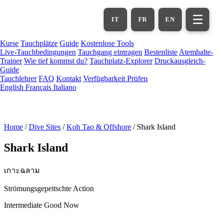
Zum
Hauptinhalt
☰
IT
FR
EN
springen
Kurse
Tauchplätze
Guide
Kostenlose Tools
Live-Tauchbedingungen
Tauchgang eintragen
Bestenliste
Atemhalte-
Trainer
Wie tief kommst du?
Tauchplatz-Explorer
Druckausgleich-
Guide
Tauchlehrer
FAQ
Kontakt
Verfügbarkeit Prüfen
English
Français
Italiano
Home
/
Dive Sites
/
Koh Tao & Offshore
/
Shark Island
Shark Island
เกาะฉลาม
Strömungsgepeitschte Action
Intermediate
Good Now