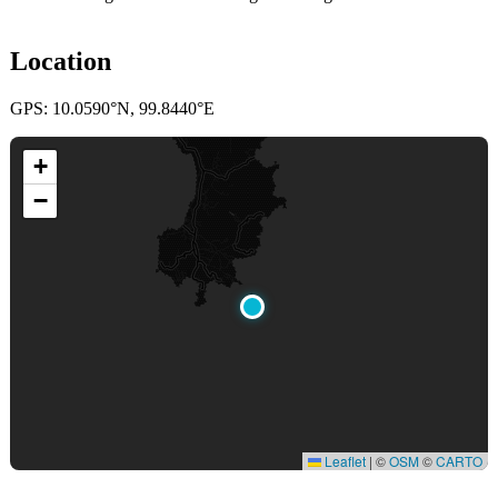
Location
GPS: 10.0590°N, 99.8440°E
+
−
Leaflet
|
©
OSM
©
CARTO