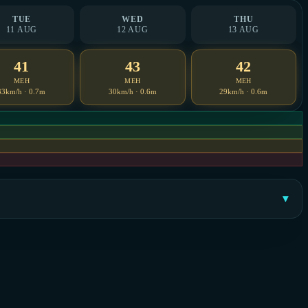
TUE
WED
THU
11 AUG
12 AUG
13 AUG
41
43
42
MEH
MEH
MEH
33km/h · 0.7m
30km/h · 0.6m
29km/h · 0.6m