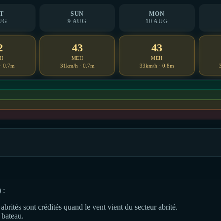
T
SUN
MON
UG
9 AUG
10 AUG
2
43
43
H
MEH
MEH
· 0.7m
31km/h · 0.7m
33km/h · 0.8m
 :
abrités sont crédités quand le vent vient du secteur abrité.
 bateau.