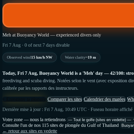
Meh at Buoyancy World — experienced divers only
Fri 7 Aug · 0 of next 7 days divable
Observed wind
15 km/h NW
Water clarity
~19 m
Today, Fri 7 Aug, Buoyancy World is a 'Meh' day — 42/100: strong 
freediving and scuba diving. Notées selon le vent (avec exposition dir
calibrée par les rapports des instructeurs.
+ Enregistre ta plongée
Comparer les sites
Calendrier des marées
Wha
Dernière mise à jour : Fri 7 Aug, 10:49 UTC · Fuseau horaire affiché
Votre zone — nous la retiendrons
Consulte l'un de nos 115 sites de plongée du Gulf of Thailand
← retour aux sites en vedette