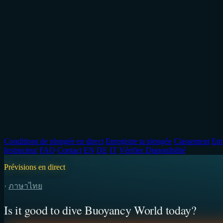
Conditions de plongée en direct
Enregistre ta plongée
Classement
Ent
Instructeur
FAQ
Contact
EN
DE
IT
Vérifier Disponibilité
Prévisions en direct
·
ภาษาไทย
Is it good to dive Buoyancy World today?