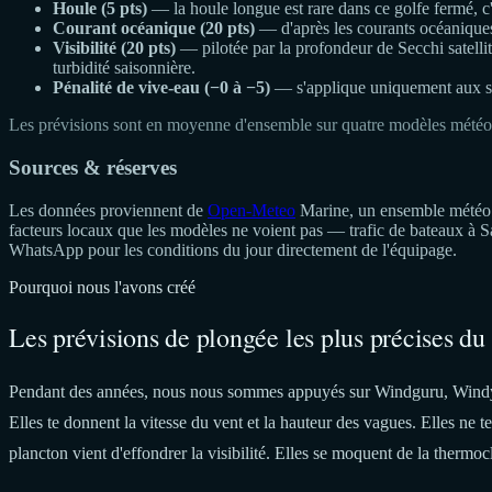
Houle (5 pts)
— la houle longue est rare dans ce golfe fermé, c'e
Courant océanique (20 pts)
— d'après les courants océanique
Visibilité (20 pts)
— pilotée par la profondeur de Secchi satellite
turbidité saisonnière.
Pénalité de vive-eau (−0 à −5)
— s'applique uniquement aux si
Les prévisions sont en moyenne d'ensemble sur quatre modèles météo
Sources & réserves
Les données proviennent de
Open-Meteo
Marine, un ensemble météo à
facteurs locaux que les modèles ne voient pas — trafic de bateaux à 
WhatsApp pour les conditions du jour directement de l'équipage.
Pourquoi nous l'avons créé
Les prévisions de plongée les plus précises du
Pendant des années, nous nous sommes appuyés sur Windguru, Windy et
Elles te donnent la vitesse du vent et la hauteur des vagues. Elles ne 
plancton vient d'effondrer la visibilité. Elles se moquent de la thermocli