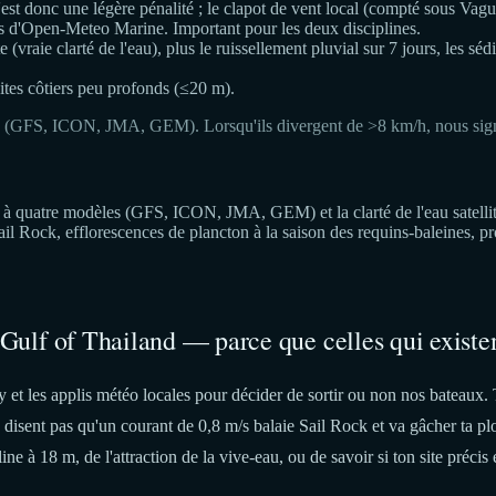
st donc une légère pénalité ; le clapot de vent local (compté sous Vagues
s d'Open-Meteo Marine. Important pour les deux disciplines.
 (vraie clarté de l'eau), plus le ruissellement pluvial sur 7 jours, les sé
tes côtiers peu profonds (≤20 m).
 (GFS, ICON, JMA, GEM). Lorsqu'ils divergent de >8 km/h, nous signal
 quatre modèles (GFS, ICON, JMA, GEM) et la clarté de l'eau satellite 
Sail Rock, efflorescences de plancton à la saison des requins-baleines
 Gulf of Thailand — parce que celles qui existen
 les applis météo locales pour décider de sortir ou non nos bateaux. 
te disent pas qu'un courant de 0,8 m/s balaie Sail Rock et va gâcher ta 
ne à 18 m, de l'attraction de la vive-eau, ou de savoir si ton site précis 