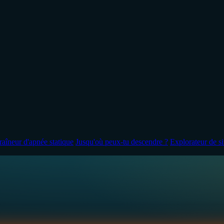
raîneur d'apnée statique
Jusqu'où peux-tu descendre ?
Explorateur de s