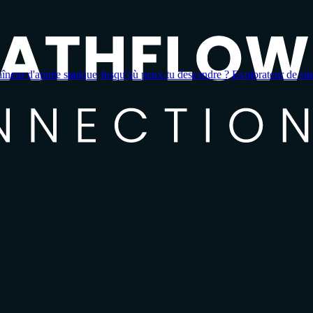
aîneur d'apnée statique
Jusqu'où peux-tu descendre ?
Explorateur de sit