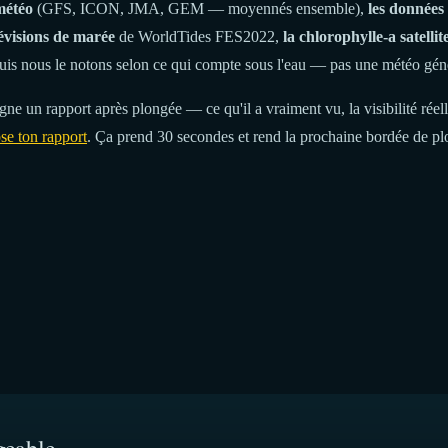
météo
(GFS, ICON, JMA, GEM — moyennés ensemble),
les donnée
évisions de marée
de WorldTides FES2022,
la chlorophylle-a satellit
uis nous le notons selon ce qui compte sous l'eau — pas une météo gén
ne un rapport après plongée — ce qu'il a vraiment vu, la visibilité réelle
se ton rapport
. Ça prend 30 secondes et rend la prochaine bordée de plo