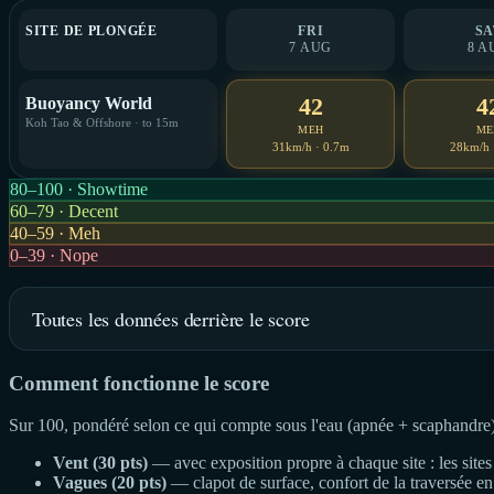
SITE DE PLONGÉE
FRI
SA
7 AUG
8 A
42
4
Buoyancy World
Koh Tao & Offshore · to 15m
MEH
ME
31km/h · 0.7m
28km/h 
80–100 · Showtime
60–79 · Decent
40–59 · Meh
0–39 · Nope
Toutes les données derrière le score
Comment fonctionne le score
Sur 100, pondéré selon ce qui compte sous l'eau (apnée + scaphandre)
Vent (30 pts)
— avec exposition propre à chaque site : les sites 
Vagues (20 pts)
— clapot de surface, confort de la traversée en