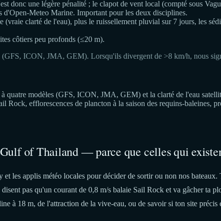
st donc une légère pénalité ; le clapot de vent local (compté sous Vagues
s d'Open-Meteo Marine. Important pour les deux disciplines.
 (vraie clarté de l'eau), plus le ruissellement pluvial sur 7 jours, les sé
tes côtiers peu profonds (≤20 m).
 (GFS, ICON, JMA, GEM). Lorsqu'ils divergent de >8 km/h, nous signal
 quatre modèles (GFS, ICON, JMA, GEM) et la clarté de l'eau satellite 
Sail Rock, efflorescences de plancton à la saison des requins-baleines
 Gulf of Thailand — parce que celles qui existen
 les applis météo locales pour décider de sortir ou non nos bateaux. 
te disent pas qu'un courant de 0,8 m/s balaie Sail Rock et va gâcher ta 
ne à 18 m, de l'attraction de la vive-eau, ou de savoir si ton site précis 