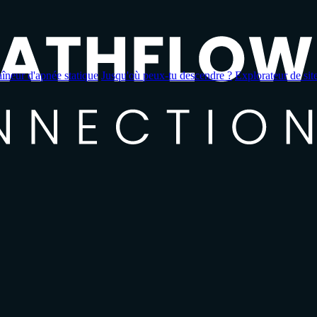
aîneur d'apnée statique
Jusqu'où peux-tu descendre ?
Explorateur de sit