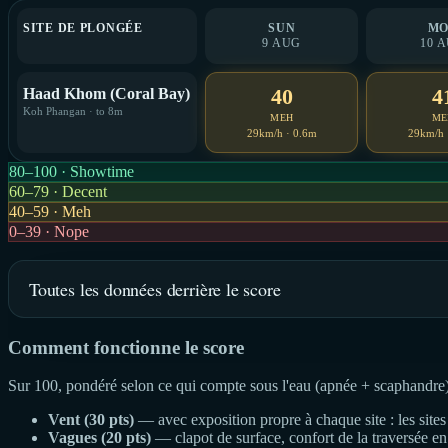
SITE DE PLONGÉE
SUN
M
9 AUG
10 
40
4
Haad Khom (Coral Bay)
Koh Phangan · to 8m
MEH
ME
29km/h · 0.6m
29km/h 
80–100 · Showtime
60–79 · Decent
40–59 · Meh
0–39 · Nope
Toutes les données derrière le score
Comment fonctionne le score
Sur 100, pondéré selon ce qui compte sous l'eau (apnée + scaphandre)
Vent (30 pts)
— avec exposition propre à chaque site : les sites 
Vagues (20 pts)
— clapot de surface, confort de la traversée en