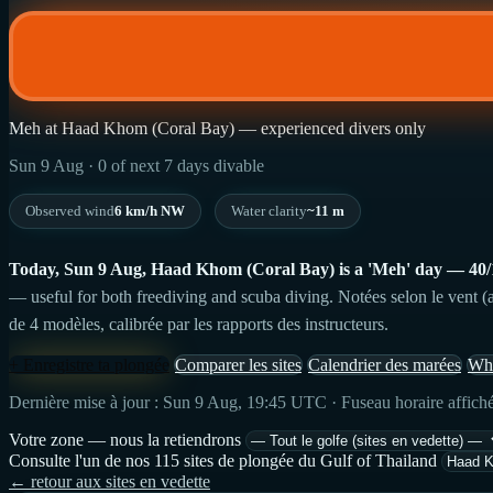
Meh at Haad Khom (Coral Bay) — experienced divers only
Sun 9 Aug · 0 of next 7 days divable
Observed wind
6 km/h NW
Water clarity
~11 m
Today, Sun 9 Aug, Haad Khom (Coral Bay) is a 'Meh' day — 40/100:
— useful for both freediving and scuba diving. Notées selon le vent (a
de 4 modèles, calibrée par les rapports des instructeurs.
+ Enregistre ta plongée
Comparer les sites
Calendrier des marées
Wha
Dernière mise à jour : Sun 9 Aug, 19:45 UTC · Fuseau horaire affich
Votre zone — nous la retiendrons
Consulte l'un de nos 115 sites de plongée du Gulf of Thailand
← retour aux sites en vedette