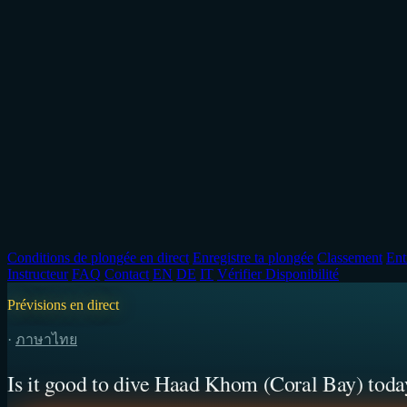
Conditions de plongée en direct
Enregistre ta plongée
Classement
Ent
Instructeur
FAQ
Contact
EN
DE
IT
Vérifier Disponibilité
Prévisions en direct
·
ภาษาไทย
Is it good to dive Haad Khom (Coral Bay) toda