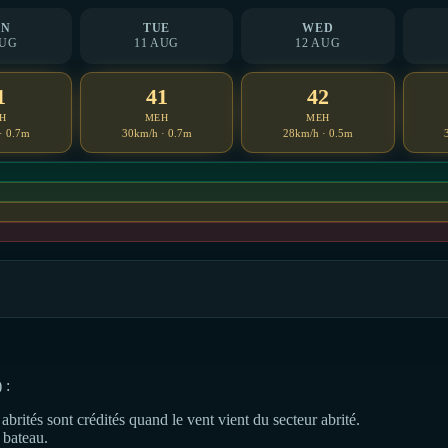
ON
TUE
WED
AUG
11 AUG
12 AUG
1
41
42
H
MEH
MEH
· 0.7m
30km/h · 0.7m
28km/h · 0.5m
 :
abrités sont crédités quand le vent vient du secteur abrité.
 bateau.