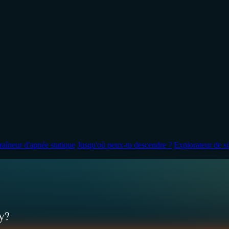
raîneur d'apnée statique
Jusqu'où peux-tu descendre ?
Explorateur de s
y?