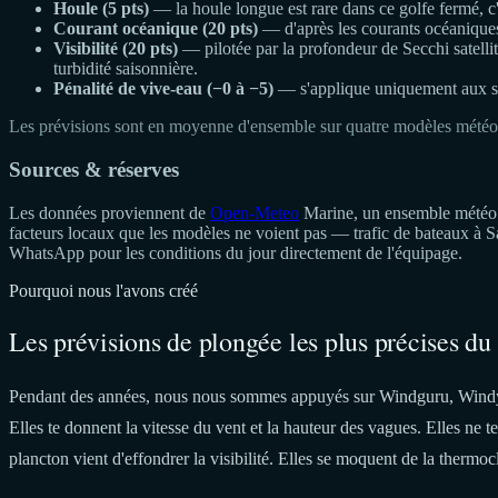
Houle (5 pts)
— la houle longue est rare dans ce golfe fermé, c'e
Courant océanique (20 pts)
— d'après les courants océanique
Visibilité (20 pts)
— pilotée par la profondeur de Secchi satellite
turbidité saisonnière.
Pénalité de vive-eau (−0 à −5)
— s'applique uniquement aux si
Les prévisions sont en moyenne d'ensemble sur quatre modèles météo
Sources & réserves
Les données proviennent de
Open-Meteo
Marine, un ensemble météo à
facteurs locaux que les modèles ne voient pas — trafic de bateaux à 
WhatsApp pour les conditions du jour directement de l'équipage.
Pourquoi nous l'avons créé
Les prévisions de plongée les plus précises du
Pendant des années, nous nous sommes appuyés sur Windguru, Windy et
Elles te donnent la vitesse du vent et la hauteur des vagues. Elles ne 
plancton vient d'effondrer la visibilité. Elles se moquent de la thermocli