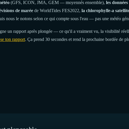
météo
(GFS, ICON, JMA, GEM — moyennés ensemble),
les donnée
évisions de marée
de WorldTides FES2022,
la chlorophylle-a satellit
uis nous le notons selon ce qui compte sous l'eau — pas une météo gén
ne un rapport après plongée — ce qu'il a vraiment vu, la visibilité réelle
se ton rapport
. Ça prend 30 secondes et rend la prochaine bordée de plo