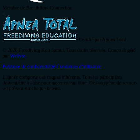
Membre de Breathflow Connection
|
Certifié par Apnea Total
© 2026 Freediving Koh Samui. Tous droits réservés. Conçu & géré
par
Wellvio
.
Politique de confidentialité
Conditions d'utilisation
L'apnée comporte des risques inhérents. Tous les participants
doivent être à l'aise pour nager en eau libre. De l'oxygène de secours
est présent sur chaque bateau.