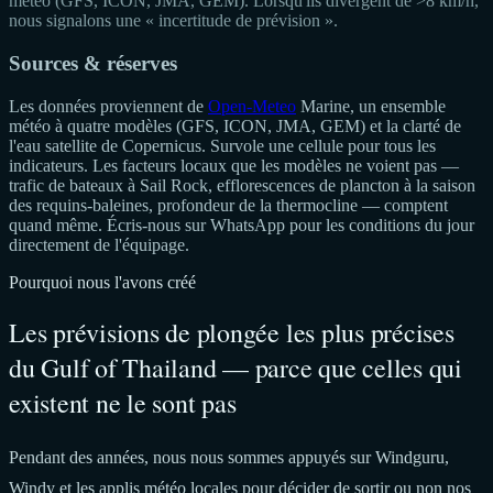
météo (GFS, ICON, JMA, GEM). Lorsqu'ils divergent de >8 km/h,
nous signalons une « incertitude de prévision ».
Sources & réserves
Les données proviennent de
Open-Meteo
Marine, un ensemble
météo à quatre modèles (GFS, ICON, JMA, GEM) et la clarté de
l'eau satellite de Copernicus. Survole une cellule pour tous les
indicateurs. Les facteurs locaux que les modèles ne voient pas —
trafic de bateaux à Sail Rock, efflorescences de plancton à la saison
des requins-baleines, profondeur de la thermocline — comptent
quand même. Écris-nous sur WhatsApp pour les conditions du jour
directement de l'équipage.
Pourquoi nous l'avons créé
Les prévisions de plongée les plus précises
du Gulf of Thailand — parce que celles qui
existent ne le sont pas
Pendant des années, nous nous sommes appuyés sur Windguru,
Windy et les applis météo locales pour décider de sortir ou non nos