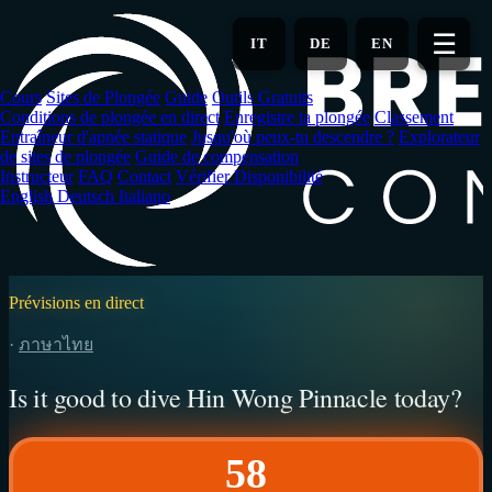
Aller
au
☰
IT
DE
EN
contenu
principal
Cours
Sites de Plongée
Guide
Outils Gratuits
Conditions de plongée en direct
Enregistre ta plongée
Classement
Entraîneur d'apnée statique
Jusqu'où peux-tu descendre ?
Explorateur
de sites de plongée
Guide de compensation
Instructeur
FAQ
Contact
Vérifier Disponibilité
English
Deutsch
Italiano
Prévisions en direct
·
ภาษาไทย
Is it good to dive Hin Wong Pinnacle today?
58