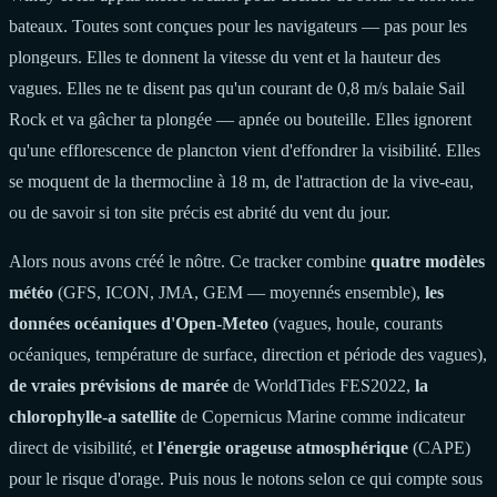
bateaux. Toutes sont conçues pour les navigateurs — pas pour les
plongeurs. Elles te donnent la vitesse du vent et la hauteur des
vagues. Elles ne te disent pas qu'un courant de 0,8 m/s balaie Sail
Rock et va gâcher ta plongée — apnée ou bouteille. Elles ignorent
qu'une efflorescence de plancton vient d'effondrer la visibilité. Elles
se moquent de la thermocline à 18 m, de l'attraction de la vive-eau,
ou de savoir si ton site précis est abrité du vent du jour.
Alors nous avons créé le nôtre. Ce tracker combine
quatre modèles
météo
(GFS, ICON, JMA, GEM — moyennés ensemble),
les
données océaniques d'Open-Meteo
(vagues, houle, courants
océaniques, température de surface, direction et période des vagues),
de vraies prévisions de marée
de WorldTides FES2022,
la
chlorophylle-a satellite
de Copernicus Marine comme indicateur
direct de visibilité, et
l'énergie orageuse atmosphérique
(CAPE)
pour le risque d'orage. Puis nous le notons selon ce qui compte sous