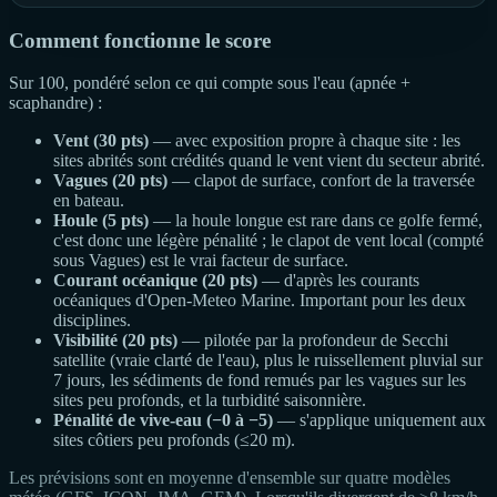
Comment fonctionne le score
Sur 100, pondéré selon ce qui compte sous l'eau (apnée +
scaphandre) :
Vent (30 pts)
— avec exposition propre à chaque site : les
sites abrités sont crédités quand le vent vient du secteur abrité.
Vagues (20 pts)
— clapot de surface, confort de la traversée
en bateau.
Houle (5 pts)
— la houle longue est rare dans ce golfe fermé,
c'est donc une légère pénalité ; le clapot de vent local (compté
sous Vagues) est le vrai facteur de surface.
Courant océanique (20 pts)
— d'après les courants
océaniques d'Open-Meteo Marine. Important pour les deux
disciplines.
Visibilité (20 pts)
— pilotée par la profondeur de Secchi
satellite (vraie clarté de l'eau), plus le ruissellement pluvial sur
7 jours, les sédiments de fond remués par les vagues sur les
sites peu profonds, et la turbidité saisonnière.
Pénalité de vive-eau (−0 à −5)
— s'applique uniquement aux
sites côtiers peu profonds (≤20 m).
Les prévisions sont en moyenne d'ensemble sur quatre modèles