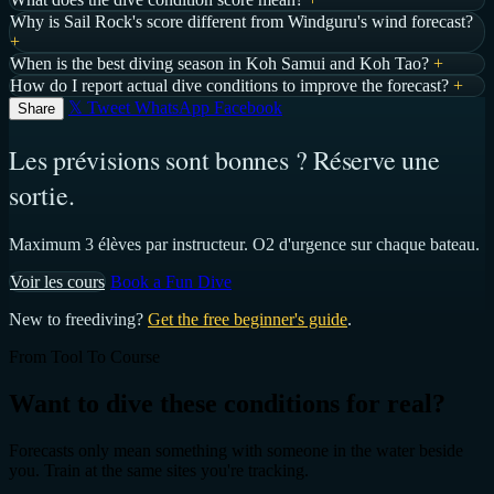
Why is Sail Rock's score different from Windguru's wind forecast?
+
When is the best diving season in Koh Samui and Koh Tao?
+
How do I report actual dive conditions to improve the forecast?
+
𝕏 Tweet
WhatsApp
Facebook
Share
Les prévisions sont bonnes ? Réserve une
sortie.
Maximum 3 élèves par instructeur. O2 d'urgence sur chaque bateau.
Voir les cours
Book a Fun Dive
New to freediving?
Get the free beginner's guide
.
From Tool To Course
Want to dive these conditions for real?
Forecasts only mean something with someone in the water beside
you. Train at the same sites you're tracking.