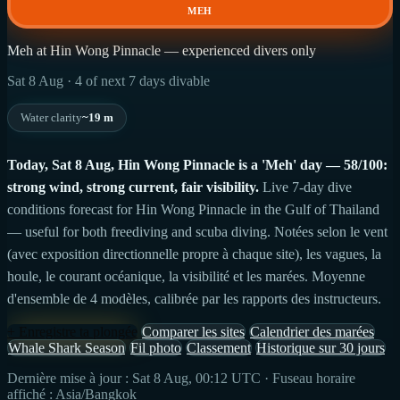
MEH
Meh at Hin Wong Pinnacle — experienced divers only
Sat 8 Aug · 4 of next 7 days divable
Water clarity
~19 m
Today, Sat 8 Aug, Hin Wong Pinnacle is a 'Meh' day — 58/100:
strong wind, strong current, fair visibility.
Live 7-day dive
conditions forecast for Hin Wong Pinnacle in the Gulf of Thailand
— useful for both freediving and scuba diving. Notées selon le vent
(avec exposition directionnelle propre à chaque site), les vagues, la
houle, le courant océanique, la visibilité et les marées. Moyenne
d'ensemble de 4 modèles, calibrée par les rapports des instructeurs.
+ Enregistre ta plongée
Comparer les sites
Calendrier des marées
Whale Shark Season
Fil photo
Classement
Historique sur 30 jours
Dernière mise à jour : Sat 8 Aug, 00:12 UTC · Fuseau horaire
affiché : Asia/Bangkok