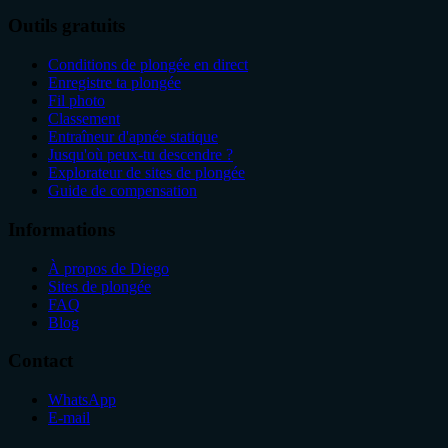
Outils gratuits
Conditions de plongée en direct
Enregistre ta plongée
Fil photo
Classement
Entraîneur d'apnée statique
Jusqu'où peux-tu descendre ?
Explorateur de sites de plongée
Guide de compensation
Informations
À propos de Diego
Sites de plongée
FAQ
Blog
Contact
WhatsApp
E-mail