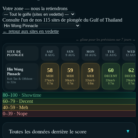
Votre zone — nous la retiendrons
Consulte l'un de nos 115 sites de plongée du Gulf of Thailand
← retour aux sites en vedette
← glisse pour les prévisions sur 7 jours →
SITE DE
SAT
SUN
MON
TUE
WED
PLONGÉE
8 AUG
9 AUG
10 AUG
11 AUG
12 AUG
Hin Wong
58
59
59
60
62
Pinnacle
MEH
MEH
MEH
DECENT
DECENT
Koh Tao & Offshore ·
27km/h ·
30km/h ·
32km/h ·
33km/h ·
29km/h ·
to 32m
0.7m
0.7m
0.8m
0.7m
0.7m
80–100 · Showtime
60–79 · Decent
40–59 · Meh
0–39 · Nope
Toutes les données derrière le score