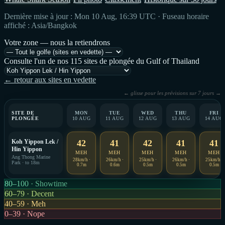
Dernière mise à jour : Mon 10 Aug, 16:39 UTC · Fuseau horaire
affiché : Asia/Bangkok
Votre zone — nous la retiendrons
Consulte l'un de nos 115 sites de plongée du Gulf of Thailand
← retour aux sites en vedette
← glisse pour les prévisions sur 7 jours →
SITE DE
MON
TUE
WED
THU
FRI
PLONGÉE
10 AUG
11 AUG
12 AUG
13 AUG
14 AUG
Koh Yippon Lek /
42
41
42
41
41
Hin Yippon
MEH
MEH
MEH
MEH
MEH
Ang Thong Marine
28km/h ·
26km/h ·
25km/h ·
26km/h ·
25km/h ·
Park · to 18m
0.7m
0.6m
0.5m
0.5m
0.5m
80–100 · Showtime
60–79 · Decent
40–59 · Meh
0–39 · Nope