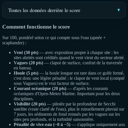
Toutes les données derrière le score
Comment fonctionne le score
Sur 100, pondéré selon ce qui compte sous l'eau (apnée +
scaphandre) :
Vent (30 pts)
— avec exposition propre à chaque site : les
sites abrités sont crédités quand le vent vient du secteur abrité.
Vagues (20 pts)
— clapot de surface, confort de la traversée
en bateau.
Houle (5 pts)
— la houle longue est rare dans ce golfe fermé,
c'est donc une légère pénalité ; le clapot de vent local (compté
sous Vagues) est le vrai facteur de surface.
Courant océanique (20 pts)
— d'après les courants
océaniques d'Open-Meteo Marine. Important pour les deux
disciplines.
Visibilité (20 pts)
— pilotée par la profondeur de Secchi
satellite (vraie clarté de l'eau), plus le ruissellement pluvial sur
7 jours, les sédiments de fond remués par les vagues sur les
sites peu profonds, et la turbidité saisonnière.
Pénalité de vive-eau (−0 à −5)
— s'applique uniquement aux