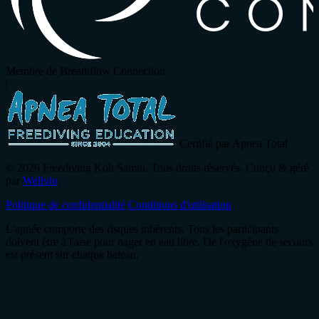
Membre de Breathflow Connection
|
Certifié par Apnea Total
© 2026 Freediving Koh Samui. Tous droits réservés. Conçu & géré
par
Wellvio
.
Politique de confidentialité
Conditions d'utilisation
L'apnée comporte des risques inhérents. Tous les participants
doivent être à l'aise pour nager en eau libre. De l'oxygène de secours
est présent sur chaque bateau.