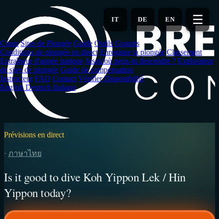
Aller
au
☰
IT
DE
EN
contenu
principal
Cours
Sites de Plongée
Guide
Outils Gratuits
Conditions de plongée en direct
Enregistre ta plongée
Classement
Entraîneur d'apnée statique
Jusqu'où peux-tu descendre ?
Explorateur
de sites de plongée
Guide de compensation
Instructeur
FAQ
Contact
Vérifier Disponibilité
English
Deutsch
Italiano
Prévisions en direct
·
ภาษาไทย
Is it good to dive Koh Yippon Lek / Hin
Yippon today?