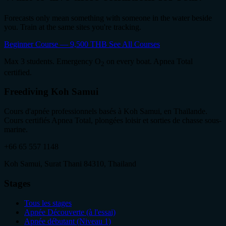
Forecasts only mean something with someone in the water beside
you. Train at the same sites you're tracking.
Beginner Course — 9,500 THB
See All Courses
Max 3 students. Emergency O
on every boat. Apnea Total
2
certified.
Freediving Koh Samui
Cours d'apnée professionnels basés à Koh Samui, en Thaïlande.
Cours certifiés Apnea Total, plongées loisir et sorties de chasse sous-
marine.
+66 65 557 1148
Koh Samui, Surat Thani 84310, Thailand
Stages
Tous les stages
Apnée Découverte (à l'essai)
Apnée débutant (Niveau 1)