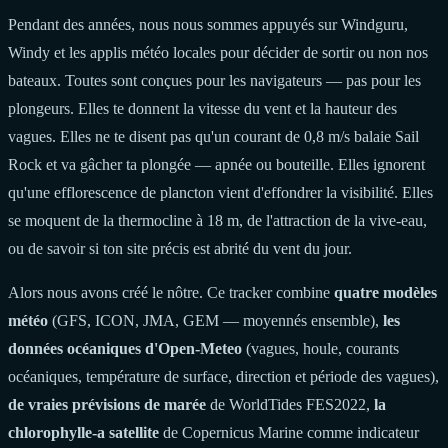
Pendant des années, nous nous sommes appuyés sur Windguru,
Windy et les applis météo locales pour décider de sortir ou non nos
bateaux. Toutes sont conçues pour les navigateurs — pas pour les
plongeurs. Elles te donnent la vitesse du vent et la hauteur des
vagues. Elles ne te disent pas qu'un courant de 0,8 m/s balaie Sail
Rock et va gâcher ta plongée — apnée ou bouteille. Elles ignorent
qu'une efflorescence de plancton vient d'effondrer la visibilité. Elles
se moquent de la thermocline à 18 m, de l'attraction de la vive-eau,
ou de savoir si ton site précis est abrité du vent du jour.
Alors nous avons créé le nôtre. Ce tracker combine
quatre modèles
météo
(GFS, ICON, JMA, GEM — moyennés ensemble),
les
données océaniques d'Open-Meteo
(vagues, houle, courants
océaniques, température de surface, direction et période des vagues),
de vraies prévisions de marée
de WorldTides FES2022,
la
chlorophylle-a satellite
de Copernicus Marine comme indicateur