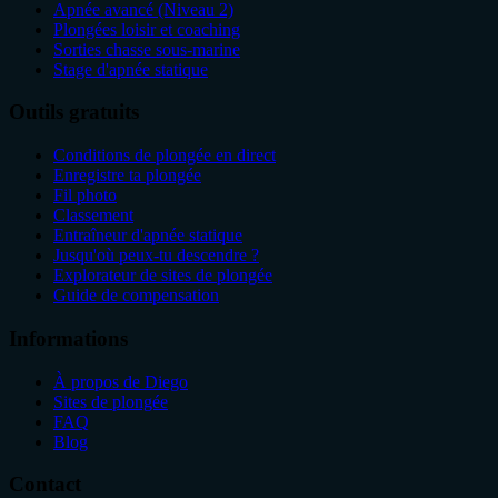
Apnée avancé (Niveau 2)
Plongées loisir et coaching
Sorties chasse sous-marine
Stage d'apnée statique
Outils gratuits
Conditions de plongée en direct
Enregistre ta plongée
Fil photo
Classement
Entraîneur d'apnée statique
Jusqu'où peux-tu descendre ?
Explorateur de sites de plongée
Guide de compensation
Informations
À propos de Diego
Sites de plongée
FAQ
Blog
Contact