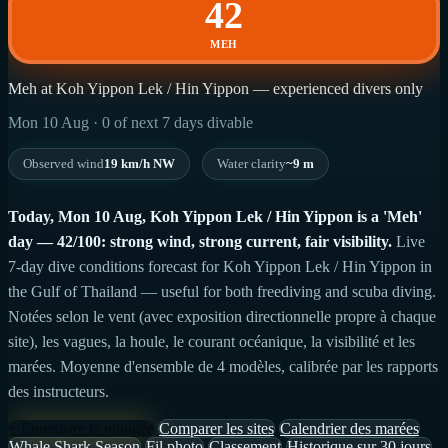
42
MEH
Meh at Koh Yippon Lek / Hin Yippon — experienced divers only
Mon 10 Aug · 0 of next 7 days divable
Observed wind
19 km/h NW
Water clarity
~9 m
Today, Mon 10 Aug, Koh Yippon Lek / Hin Yippon is a 'Meh'
day — 42/100: strong wind, strong current, fair visibility.
Live
7-day dive conditions forecast for Koh Yippon Lek / Hin Yippon in
the Gulf of Thailand — useful for both freediving and scuba diving.
Notées selon le vent (avec exposition directionnelle propre à chaque
site), les vagues, la houle, le courant océanique, la visibilité et les
marées. Moyenne d'ensemble de 4 modèles, calibrée par les rapports
des instructeurs.
+ Enregistre ta plongée
Comparer les sites
Calendrier des marées
Whale Shark Season
Fil photo
Classement
Historique sur 30 jours