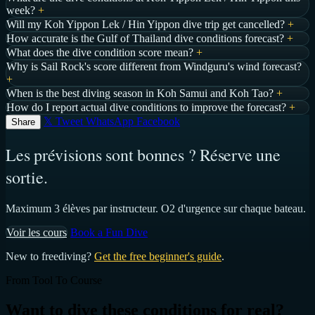
week?
+
Will my Koh Yippon Lek / Hin Yippon dive trip get cancelled?
+
How accurate is the Gulf of Thailand dive conditions forecast?
+
What does the dive condition score mean?
+
Why is Sail Rock's score different from Windguru's wind forecast?
+
When is the best diving season in Koh Samui and Koh Tao?
+
How do I report actual dive conditions to improve the forecast?
+
𝕏 Tweet
WhatsApp
Facebook
Share
Les prévisions sont bonnes ? Réserve une
sortie.
Maximum 3 élèves par instructeur. O2 d'urgence sur chaque bateau.
Voir les cours
Book a Fun Dive
New to freediving?
Get the free beginner's guide
.
From Tool To Course
Want to dive these conditions for real?