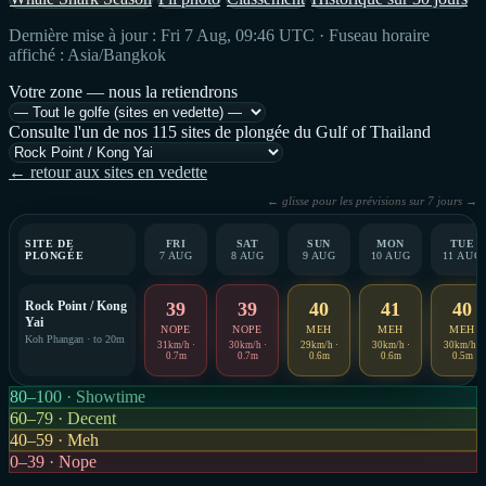
Dernière mise à jour : Fri 7 Aug, 09:46 UTC · Fuseau horaire
affiché : Asia/Bangkok
Votre zone — nous la retiendrons
Consulte l'un de nos 115 sites de plongée du Gulf of Thailand
← retour aux sites en vedette
← glisse pour les prévisions sur 7 jours →
SITE DE
FRI
SAT
SUN
MON
TUE
PLONGÉE
7 AUG
8 AUG
9 AUG
10 AUG
11 AUG
Rock Point / Kong
39
39
40
41
40
Yai
NOPE
NOPE
MEH
MEH
MEH
Koh Phangan · to 20m
31km/h ·
30km/h ·
29km/h ·
30km/h ·
30km/h ·
0.7m
0.7m
0.6m
0.6m
0.5m
80–100 · Showtime
60–79 · Decent
40–59 · Meh
0–39 · Nope