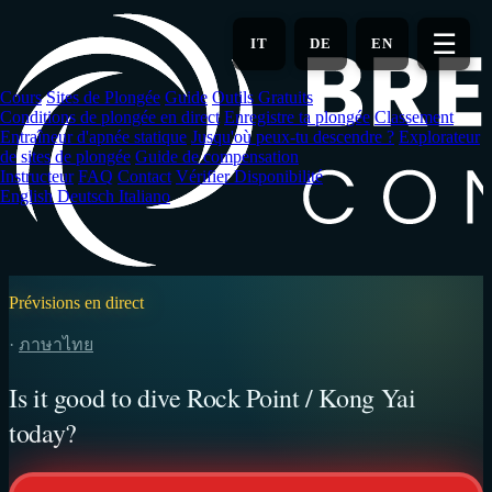
Aller
au
☰
IT
DE
EN
contenu
principal
Cours
Sites de Plongée
Guide
Outils Gratuits
Conditions de plongée en direct
Enregistre ta plongée
Classement
Entraîneur d'apnée statique
Jusqu'où peux-tu descendre ?
Explorateur
de sites de plongée
Guide de compensation
Instructeur
FAQ
Contact
Vérifier Disponibilité
English
Deutsch
Italiano
Prévisions en direct
·
ภาษาไทย
Is it good to dive Rock Point / Kong Yai
today?