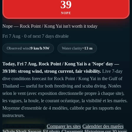
39
NOPE
Nope — Rock Point / Kong Yai isn't worth it today
Fri 7 Aug · 0 of next 7 days divable
Observed wind
9 km/h NW
Water clarity
~13 m
Today, Fri 7 Aug, Rock Point / Kong Yai is a 'Nope' day —
39/100: strong wind, strong current, fair visibility.
Live 7-day
dive conditions forecast for Rock Point / Kong Yai in the Gulf of
Thailand — useful for both freediving and scuba diving. Notées
selon le vent (avec exposition directionnelle propre à chaque site),
les vagues, la houle, le courant océanique, la visibilité et les marées.
Moyenne d'ensemble de 4 modèles, calibrée par les rapports des
instructeurs.
+ Enregistre ta plongée
Comparer les sites
Calendrier des marées
Whale Shark Season
Fil photo
Classement
Historique sur 30 jours