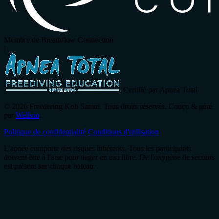
Membre de Breathflow Connection
|
Certifié par Apnea Total
© 2026 Freediving Koh Samui. Tous droits réservés. Conçu & géré
par
Wellvio
.
Politique de confidentialité
Conditions d'utilisation
L'apnée comporte des risques inhérents. Tous les participants
doivent être à l'aise pour nager en eau libre. De l'oxygène de secours
est présent sur chaque bateau.