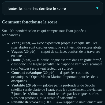
Toutes les données derrière le score
Comment fonctionne le score
Sur 100, pondéré selon ce qui compte sous l'eau (apnée +
scaphandre) :
Vent (30 pts)
— avec exposition propre à chaque site : les
sites abrités sont crédités quand le vent vient du secteur abrité.
Vagues (20 pts)
— clapot de surface, confort de la traversée
en bateau.
Houle (5 pts)
— la houle longue est rare dans ce golfe fermé,
c'est donc une légère pénalité ; le clapot de vent local (compté
sous Vagues) est le vrai facteur de surface.
Courant océanique (20 pts)
— d'après les courants
océaniques d'Open-Meteo Marine. Important pour les deux
disciplines.
Visibilité (20 pts)
— pilotée par la profondeur de Secchi
satellite (vraie clarté de l'eau), plus le ruissellement pluvial sur
7 jours, les sédiments de fond remués par les vagues sur les
sites peu profonds, et la turbidité saisonnière.
Pénalité de vive-eau (−0 à −5)
— s'applique uniquement aux