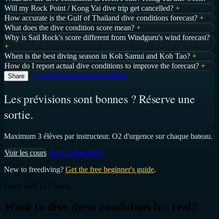
Will my Rock Point / Kong Yai dive trip get cancelled?
+
How accurate is the Gulf of Thailand dive conditions forecast?
+
What does the dive condition score mean?
+
Why is Sail Rock's score different from Windguru's wind forecast?
+
When is the best diving season in Koh Samui and Koh Tao?
+
How do I report actual dive conditions to improve the forecast?
+
𝕏 Tweet
WhatsApp
Facebook
Share
Les prévisions sont bonnes ? Réserve une
sortie.
Maximum 3 élèves par instructeur. O2 d'urgence sur chaque bateau.
Voir les cours
Book a Fun Dive
New to freediving?
Get the free beginner's guide
.
From Tool To Course
Want to dive these conditions for real?