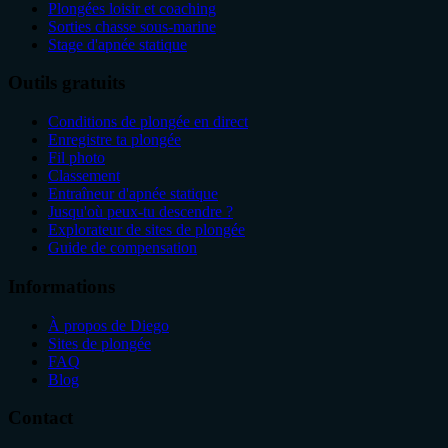
Plongées loisir et coaching
Sorties chasse sous-marine
Stage d'apnée statique
Outils gratuits
Conditions de plongée en direct
Enregistre ta plongée
Fil photo
Classement
Entraîneur d'apnée statique
Jusqu'où peux-tu descendre ?
Explorateur de sites de plongée
Guide de compensation
Informations
À propos de Diego
Sites de plongée
FAQ
Blog
Contact