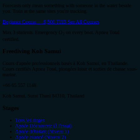
Forecasts only mean something with someone in the water beside
you. Train at the same sites you're tracking.
Beginner Course — 9,500 THB
See All Courses
Max 3 students. Emergency O
on every boat. Apnea Total
2
certified.
Freediving Koh Samui
Cours d'apnée professionnels basés à Koh Samui, en Thaïlande.
Cours certifiés Apnea Total, plongées loisir et sorties de chasse sous-
marine.
+66 65 557 1148
Koh Samui, Surat Thani 84310, Thailand
Stages
Tous les stages
Apnée Découverte (à l'essai)
Apnée débutant (Niveau 1)
Apnée avancé (Niveau 2)