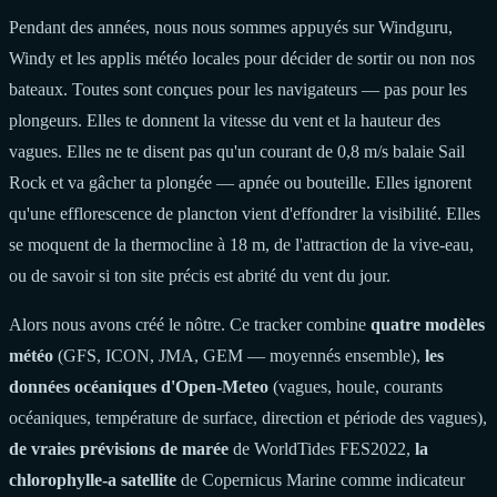
Pendant des années, nous nous sommes appuyés sur Windguru,
Windy et les applis météo locales pour décider de sortir ou non nos
bateaux. Toutes sont conçues pour les navigateurs — pas pour les
plongeurs. Elles te donnent la vitesse du vent et la hauteur des
vagues. Elles ne te disent pas qu'un courant de 0,8 m/s balaie Sail
Rock et va gâcher ta plongée — apnée ou bouteille. Elles ignorent
qu'une efflorescence de plancton vient d'effondrer la visibilité. Elles
se moquent de la thermocline à 18 m, de l'attraction de la vive-eau,
ou de savoir si ton site précis est abrité du vent du jour.
Alors nous avons créé le nôtre. Ce tracker combine
quatre modèles
météo
(GFS, ICON, JMA, GEM — moyennés ensemble),
les
données océaniques d'Open-Meteo
(vagues, houle, courants
océaniques, température de surface, direction et période des vagues),
de vraies prévisions de marée
de WorldTides FES2022,
la
chlorophylle-a satellite
de Copernicus Marine comme indicateur