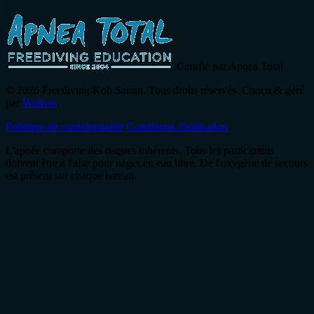
|
Certifié par Apnea Total
© 2026 Freediving Koh Samui. Tous droits réservés. Conçu & géré
par
Wellvio
.
Politique de confidentialité
Conditions d'utilisation
L'apnée comporte des risques inhérents. Tous les participants
doivent être à l'aise pour nager en eau libre. De l'oxygène de secours
est présent sur chaque bateau.