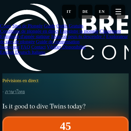
Aller
au
☰
IT
DE
EN
contenu
principal
Cours
Sites de Plongée
Guide
Outils Gratuits
Conditions de plongée en direct
Enregistre ta plongée
Classement
Entraîneur d'apnée statique
Jusqu'où peux-tu descendre ?
Explorateur
de sites de plongée
Guide de compensation
Instructeur
FAQ
Contact
Vérifier Disponibilité
English
Deutsch
Italiano
Prévisions en direct
·
ภาษาไทย
Is it good to dive Twins today?
45