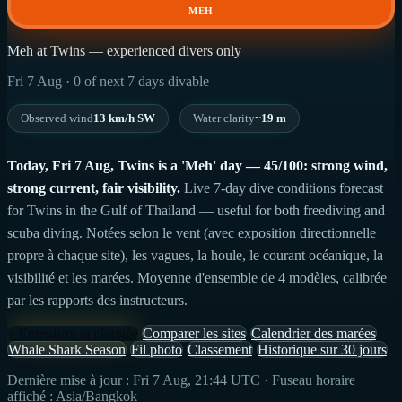
MEH
Meh at Twins — experienced divers only
Fri 7 Aug · 0 of next 7 days divable
Observed wind
13 km/h SW
Water clarity
~19 m
Today, Fri 7 Aug, Twins is a 'Meh' day — 45/100: strong wind,
strong current, fair visibility.
Live 7-day dive conditions forecast
for Twins in the Gulf of Thailand — useful for both freediving and
scuba diving. Notées selon le vent (avec exposition directionnelle
propre à chaque site), les vagues, la houle, le courant océanique, la
visibilité et les marées. Moyenne d'ensemble de 4 modèles, calibrée
par les rapports des instructeurs.
+ Enregistre ta plongée
Comparer les sites
Calendrier des marées
Whale Shark Season
Fil photo
Classement
Historique sur 30 jours
Dernière mise à jour : Fri 7 Aug, 21:44 UTC · Fuseau horaire
affiché : Asia/Bangkok