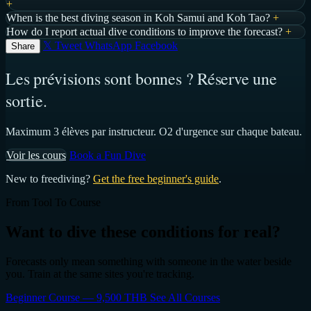
+
When is the best diving season in Koh Samui and Koh Tao?
+
How do I report actual dive conditions to improve the forecast?
+
𝕏 Tweet
WhatsApp
Facebook
Share
Les prévisions sont bonnes ? Réserve une
sortie.
Maximum 3 élèves par instructeur. O2 d'urgence sur chaque bateau.
Voir les cours
Book a Fun Dive
New to freediving?
Get the free beginner's guide
.
From Tool To Course
Want to dive these conditions for real?
Forecasts only mean something with someone in the water beside
you. Train at the same sites you're tracking.
Beginner Course — 9,500 THB
See All Courses