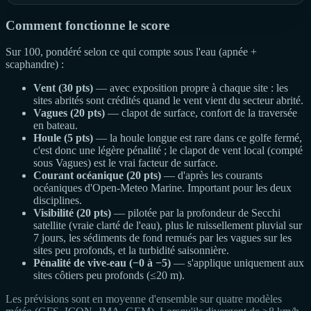
Comment fonctionne le score
Sur 100, pondéré selon ce qui compte sous l'eau (apnée +
scaphandre) :
Vent (30 pts)
— avec exposition propre à chaque site : les
sites abrités sont crédités quand le vent vient du secteur abrité.
Vagues (20 pts)
— clapot de surface, confort de la traversée
en bateau.
Houle (5 pts)
— la houle longue est rare dans ce golfe fermé,
c'est donc une légère pénalité ; le clapot de vent local (compté
sous Vagues) est le vrai facteur de surface.
Courant océanique (20 pts)
— d'après les courants
océaniques d'Open-Meteo Marine. Important pour les deux
disciplines.
Visibilité (20 pts)
— pilotée par la profondeur de Secchi
satellite (vraie clarté de l'eau), plus le ruissellement pluvial sur
7 jours, les sédiments de fond remués par les vagues sur les
sites peu profonds, et la turbidité saisonnière.
Pénalité de vive-eau (−0 à −5)
— s'applique uniquement aux
sites côtiers peu profonds (≤20 m).
Les prévisions sont en moyenne d'ensemble sur quatre modèles