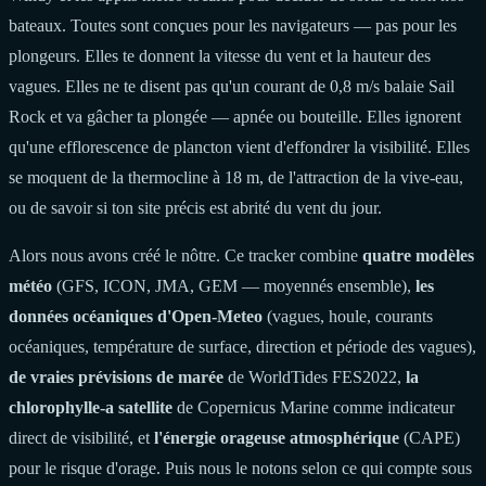
bateaux. Toutes sont conçues pour les navigateurs — pas pour les
plongeurs. Elles te donnent la vitesse du vent et la hauteur des
vagues. Elles ne te disent pas qu'un courant de 0,8 m/s balaie Sail
Rock et va gâcher ta plongée — apnée ou bouteille. Elles ignorent
qu'une efflorescence de plancton vient d'effondrer la visibilité. Elles
se moquent de la thermocline à 18 m, de l'attraction de la vive-eau,
ou de savoir si ton site précis est abrité du vent du jour.
Alors nous avons créé le nôtre. Ce tracker combine
quatre modèles
météo
(GFS, ICON, JMA, GEM — moyennés ensemble),
les
données océaniques d'Open-Meteo
(vagues, houle, courants
océaniques, température de surface, direction et période des vagues),
de vraies prévisions de marée
de WorldTides FES2022,
la
chlorophylle-a satellite
de Copernicus Marine comme indicateur
direct de visibilité, et
l'énergie orageuse atmosphérique
(CAPE)
pour le risque d'orage. Puis nous le notons selon ce qui compte sous