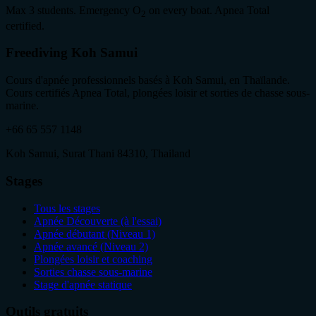
Max 3 students. Emergency O
on every boat. Apnea Total
2
certified.
Freediving Koh Samui
Cours d'apnée professionnels basés à Koh Samui, en Thaïlande.
Cours certifiés Apnea Total, plongées loisir et sorties de chasse sous-
marine.
+66 65 557 1148
Koh Samui, Surat Thani 84310, Thailand
Stages
Tous les stages
Apnée Découverte (à l'essai)
Apnée débutant (Niveau 1)
Apnée avancé (Niveau 2)
Plongées loisir et coaching
Sorties chasse sous-marine
Stage d'apnée statique
Outils gratuits