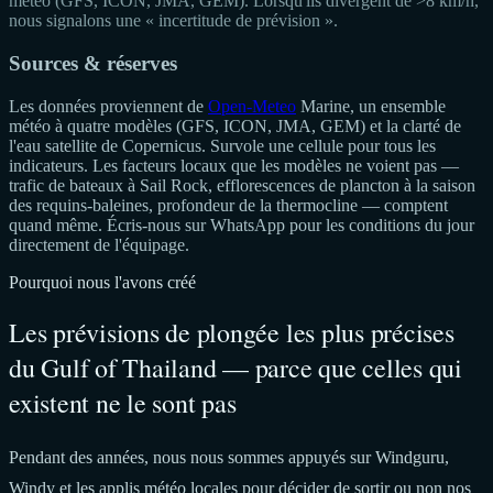
météo (GFS, ICON, JMA, GEM). Lorsqu'ils divergent de >8 km/h,
nous signalons une « incertitude de prévision ».
Sources & réserves
Les données proviennent de
Open-Meteo
Marine, un ensemble
météo à quatre modèles (GFS, ICON, JMA, GEM) et la clarté de
l'eau satellite de Copernicus. Survole une cellule pour tous les
indicateurs. Les facteurs locaux que les modèles ne voient pas —
trafic de bateaux à Sail Rock, efflorescences de plancton à la saison
des requins-baleines, profondeur de la thermocline — comptent
quand même. Écris-nous sur WhatsApp pour les conditions du jour
directement de l'équipage.
Pourquoi nous l'avons créé
Les prévisions de plongée les plus précises
du Gulf of Thailand — parce que celles qui
existent ne le sont pas
Pendant des années, nous nous sommes appuyés sur Windguru,
Windy et les applis météo locales pour décider de sortir ou non nos