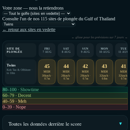
Votre zone — nous la retiendrons
Consulte l'un de nos 115 sites de plongée du Gulf of Thailand
← retour aux sites en vedette
← glisse pour les prévisions sur 7 jours →
SITE DE
FRI
SAT
SUN
MON
TUE
PLONGÉE
7 AUG
8 AUG
9 AUG
10 AUG
11 AUG
Twins
45
44
42
43
41
Koh Tao & Offshore ·
MEH
MEH
MEH
MEH
MEH
to 18m
30km/h ·
28km/h ·
29km/h ·
32km/h ·
32km/h ·
0.7m
0.7m
0.7m
0.8m
0.7m
80–100 · Showtime
60–79 · Decent
40–59 · Meh
0–39 · Nope
Toutes les données derrière le score