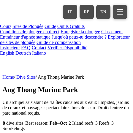
Aller
au
☰
IT
DE
EN
contenu
principal
Cours
Sites de Plongée
Guide
Outils Gratuits
Conditions de plongée en direct
Enregistre ta plongée
Classement
Entraîneur d'apnée statique
Jusqu'où peux-tu descendre ?
Explorateur
de sites de plongée
Guide de compensation
Instructeur
FAQ
Contact
Vérifier Disponibilité
English
Deutsch
Italiano
Home
/
Dive Sites
/
Ang Thong Marine Park
Ang Thong Marine Park
Un archipel saisissant de 42 îles calcaires aux eaux limpides, jardins
de coraux et paysages spectaculaires hors de l'eau. Droit d'entrée du
parc national requis.
8
dive sites
Best season:
Feb–Oct
2 Island reefs
3 Reefs
3
Snorkelings