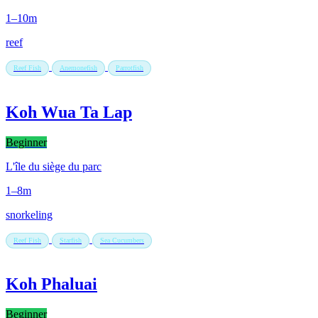
1–10m
reef
Reef Fish
Anemonefish
Parrotfish
Koh Wua Ta Lap
Beginner
L'île du siège du parc
1–8m
snorkeling
Reef Fish
Starfish
Sea Cucumbers
Koh Phaluai
Beginner