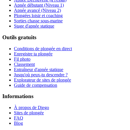
Apnée débutant (Niveau 1)
Apnée avancé (Niveau 2)
Plongées loisir et coaching
Sorties chasse sous-marine
Stage d'apnée statique
Outils gratuits
Conditions de plongée en direct
Enregistre ta plongée
Fil photo
Classement
Entraîneur d'apnée statique
Jusqu'où peux-tu descendre ?
Explorateur de sites de plongée
Guide de compensation
Informations
À propos de Diego
Sites de plongée
FAQ
Blog