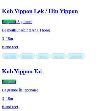
Koh Yippon Lek / Hin Yippon
Beginner
Signature
Le meilleur récif d'Ang Thong
3–18m
island reef
Sea Turtles
Barracuda
Groupers
Reef Fish
Nudibranchs
Koh Yippon Yai
Beginner
La grande île japonaise
3–18m
island reef