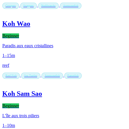
Groupers
Snappers
Nudibranchs
Anemonefish
Koh Wao
Beginner
Paradis aux eaux cristallines
1–15m
reef
Reef Fish
Sea Turtles
Anemonefish
Parrotfish
Koh Sam Sao
Beginner
L'île aux trois piliers
1–10m