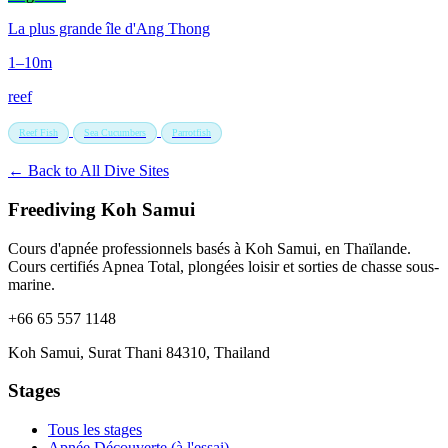
La plus grande île d'Ang Thong
1–10m
reef
Reef Fish
Sea Cucumbers
Parrotfish
← Back to All Dive Sites
Freediving Koh Samui
Cours d'apnée professionnels basés à Koh Samui, en Thaïlande.
Cours certifiés Apnea Total, plongées loisir et sorties de chasse sous-
marine.
+66 65 557 1148
Koh Samui, Surat Thani 84310, Thailand
Stages
Tous les stages
Apnée Découverte (à l'essai)