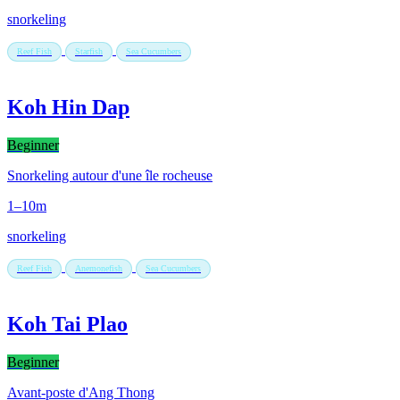
snorkeling
Reef Fish
Starfish
Sea Cucumbers
Koh Hin Dap
Beginner
Snorkeling autour d'une île rocheuse
1–10m
snorkeling
Reef Fish
Anemonefish
Sea Cucumbers
Koh Tai Plao
Beginner
Avant-poste d'Ang Thong