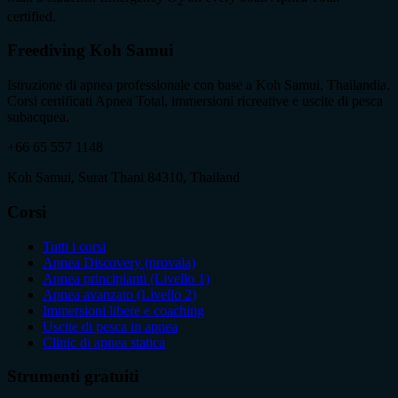
2
certified.
Freediving Koh Samui
Istruzione di apnea professionale con base a Koh Samui, Thailandia.
Corsi certificati Apnea Total, immersioni ricreative e uscite di pesca
subacquea.
+66 65 557 1148
Koh Samui, Surat Thani 84310, Thailand
Corsi
Tutti i corsi
Apnea Discovery (provala)
Apnea principianti (Livello 1)
Apnea avanzato (Livello 2)
Immersioni libere e coaching
Uscite di pesca in apnea
Clinic di apnea statica
Strumenti gratuiti