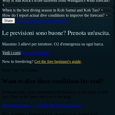
Why is Sail Rock's score different from Windguru's wind forecast?
+
When is the best diving season in Koh Samui and Koh Tao?
+
How do I report actual dive conditions to improve the forecast?
+
𝕏 Tweet
WhatsApp
Facebook
Share
Le previsioni sono buone? Prenota un'uscita.
Massimo 3 allievi per istruttore. O2 d'emergenza su ogni barca.
Vedi i corsi
Book a Fun Dive
New to freediving?
Get the free beginner's guide
.
From Tool To Course
Want to dive these conditions for real?
Forecasts only mean something with someone in the water beside
you. Train at the same sites you're tracking.
Beginner Course — 9,500 THB
See All Courses
Max 3 students. Emergency O
on every boat. Apnea Total