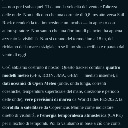
— non per i subacquei. Ti danno la velocità del vento e l'altezza
delle onde. Non ti dicono che una corrente di 0,8 m/s attraversa Sail
Rock e renderà la tua immersione un incubo — in apnea o con
autorespiratore. Non sanno che una fioritura di plancton ha appena
azzerato la visibilità. Non si curano del termoclino a 18 m, del
richiamo della marea sizigiale, o se il tuo sito specifico è riparato dal
vento di oggi.
Così abbiamo costruito il nostro. Questo tracker combina
quattro
modelli meteo
(GFS, ICON, JMA, GEM — mediati insieme),
i
dati oceanici di Open-Meteo
(onde, onda lunga, correnti
oceaniche, temperatura superficiale del mare, direzione e periodo
delle onde),
vere previsioni di marea
da WorldTides FES2022,
la
clorofilla-a satellitare
da Copernicus Marine come indicatore
diretto di visibilità, e
l'energia temporalesca atmosferica
(CAPE)
per il rischio di temporali. Poi lo valutiamo in base a ciò che conta