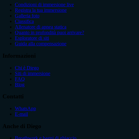
Condizioni di immersione live
Registra la tua immersione
Galleria foto
Classifica
Allenatore di apnea statica
Quanto in profondità puoi arrivare?
Esploratore di siti
Guida alla compensazione
Informazioni
Chi è Diego
Siti di immersione
FAQ
Blog
Contatti
WhatsApp
E-mail
Anche di Diego
Breathwork e bagni di ghiaccio