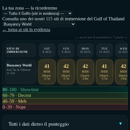
La tua zona — la ricorderemo
Consulta uno dei nostri 115 siti di immersione del Gulf of Thailand
← torna ai siti in evidenza
← scorri per le previsioni a 7 giorni →
SITO DI
SAT
SUN
MON
TUE
WED
IMMERSIONE
8 AUG
9 AUG
10 AUG
11 AUG
12 AUG
Buoyancy World
41
42
42
41
42
Koh Tao & Offshore ·
MEH
MEH
MEH
MEH
MEH
to 15m
28km/h ·
28km/h ·
31km/h ·
34km/h ·
30km/h ·
0.7m
0.7m
0.8m
0.7m
0.6m
80–100 · Showtime
60–79 · Decent
40–59 · Meh
0–39 · Nope
Tutti i dati dietro il punteggio