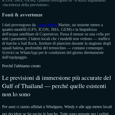
ICON, JMA, GEM). Quando divergono di >8 km/h segnaliamo
«incertezza della previsione».
Fonti & avvertenze
I dati provengono da
Open-Meteo
Marine, un insieme meteo a
quattro modelli (GFS, ICON, JMA, GEM) e la limpidezza
dell'acqua satellitare di Copernicus. Passa il mouse su una cella per
tutti i parametri. I fattori locali che i modelli non vedono — traffico
di barche a Sail Rock, fioriture di plancton durante la stagione degli
squali balena, profondità del termoclino — contano comunque.
Scrivici su WhatsApp per le condizioni del giorno direttamente
dall'equipaggio.
Perché l'abbiamo creato
Le previsioni di immersione più accurate del
Gulf of Thailand — perché quelle esistenti
non lo sono
Per anni ci siamo affidati a Windguru, Windy e alle app meteo locali
per decidere se far uscire le barche. Tutte sono pensate per i velisti