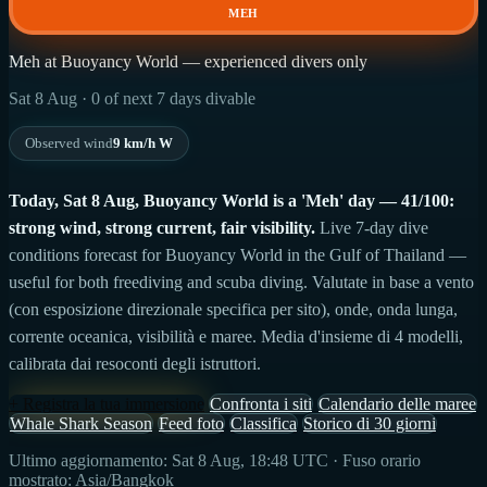
MEH
Meh at Buoyancy World — experienced divers only
Sat 8 Aug · 0 of next 7 days divable
Observed wind
9 km/h W
Today, Sat 8 Aug, Buoyancy World is a 'Meh' day — 41/100:
strong wind, strong current, fair visibility.
Live 7-day dive
conditions forecast for Buoyancy World in the Gulf of Thailand —
useful for both freediving and scuba diving. Valutate in base a vento
(con esposizione direzionale specifica per sito), onde, onda lunga,
corrente oceanica, visibilità e maree. Media d'insieme di 4 modelli,
calibrata dai resoconti degli istruttori.
+ Registra la tua immersione
Confronta i siti
Calendario delle maree
Whale Shark Season
Feed foto
Classifica
Storico di 30 giorni
Ultimo aggiornamento: Sat 8 Aug, 18:48 UTC · Fuso orario
mostrato: Asia/Bangkok