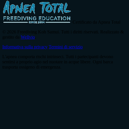
Certificato da Apnea Total
© 2026 Freediving Koh Samui. Tutti i diritti riservati. Realizzato &
gestito da
Wellvio
.
Informativa sulla privacy
Termini di servizio
L'apnea comporta rischi intrinseci. Tutti i partecipanti devono
sentirsi a proprio agio nel nuotare in acque libere. Ogni barca
trasporta ossigeno di emergenza.
Indirizzo