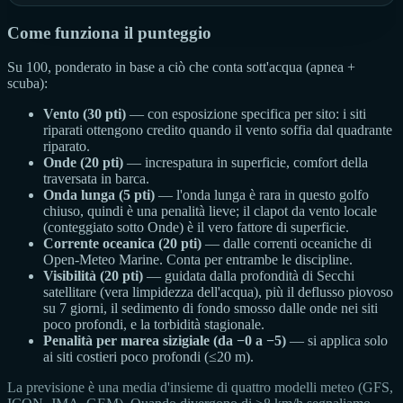
Come funziona il punteggio
Su 100, ponderato in base a ciò che conta sott'acqua (apnea +
scuba):
Vento (30 pti)
— con esposizione specifica per sito: i siti
riparati ottengono credito quando il vento soffia dal quadrante
riparato.
Onde (20 pti)
— increspatura in superficie, comfort della
traversata in barca.
Onda lunga (5 pti)
— l'onda lunga è rara in questo golfo
chiuso, quindi è una penalità lieve; il clapot da vento locale
(conteggiato sotto Onde) è il vero fattore di superficie.
Corrente oceanica (20 pti)
— dalle correnti oceaniche di
Open-Meteo Marine. Conta per entrambe le discipline.
Visibilità (20 pti)
— guidata dalla profondità di Secchi
satellitare (vera limpidezza dell'acqua), più il deflusso piovoso
su 7 giorni, il sedimento di fondo smosso dalle onde nei siti
poco profondi, e la torbidità stagionale.
Penalità per marea sizigiale (da −0 a −5)
— si applica solo
ai siti costieri poco profondi (≤20 m).
La previsione è una media d'insieme di quattro modelli meteo (GFS,