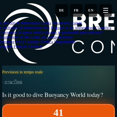
Vai
al
☰
DE
FR
EN
contenuto
principale
Corsi
Siti di Immersione
Guida
Strumenti Gratuiti
Condizioni di immersione live
Registra la tua immersione
Classifica
Allenatore di apnea statica
Quanto in profondità puoi arrivare?
Esploratore di siti
Guida alla compensazione
Istruttore
FAQ
Contatto
Verifica Disponibilità
English
Français
Deutsch
Previsioni in tempo reale
·
ภาษาไทย
Is it good to dive Buoyancy World today?
41