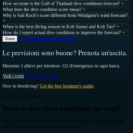
How accurate is the Gulf of Thailand dive conditions forecast?
+
What does the dive condition score mean?
+
Why is Sail Rock's score different from Windguru's wind forecast?
+
When is the best diving season in Koh Samui and Koh Tao?
+
How do I report actual dive conditions to improve the forecast?
+
𝕏 Tweet
WhatsApp
Facebook
Share
Le previsioni sono buone? Prenota un'uscita.
Massimo 3 allievi per istruttore. O2 d'emergenza su ogni barca.
Vedi i corsi
Book a Fun Dive
New to freediving?
Get the free beginner's guide
.
From Tool To Course
Want to dive these conditions for real?
Forecasts only mean something with someone in the water beside
you. Train at the same sites you're tracking.