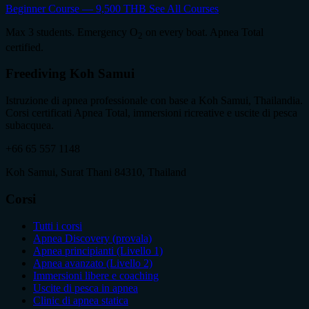
Beginner Course — 9,500 THB
See All Courses
Max 3 students. Emergency O
on every boat. Apnea Total
2
certified.
Freediving Koh Samui
Istruzione di apnea professionale con base a Koh Samui, Thailandia.
Corsi certificati Apnea Total, immersioni ricreative e uscite di pesca
subacquea.
+66 65 557 1148
Koh Samui, Surat Thani 84310, Thailand
Corsi
Tutti i corsi
Apnea Discovery (provala)
Apnea principianti (Livello 1)
Apnea avanzato (Livello 2)
Immersioni libere e coaching
Uscite di pesca in apnea
Clinic di apnea statica