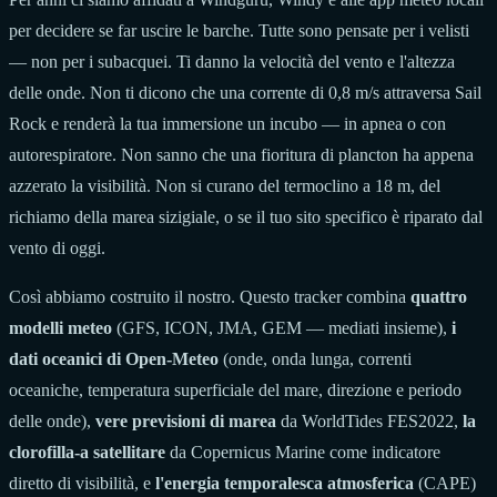
per decidere se far uscire le barche. Tutte sono pensate per i velisti
— non per i subacquei. Ti danno la velocità del vento e l'altezza
delle onde. Non ti dicono che una corrente di 0,8 m/s attraversa Sail
Rock e renderà la tua immersione un incubo — in apnea o con
autorespiratore. Non sanno che una fioritura di plancton ha appena
azzerato la visibilità. Non si curano del termoclino a 18 m, del
richiamo della marea sizigiale, o se il tuo sito specifico è riparato dal
vento di oggi.
Così abbiamo costruito il nostro. Questo tracker combina
quattro
modelli meteo
(GFS, ICON, JMA, GEM — mediati insieme),
i
dati oceanici di Open-Meteo
(onde, onda lunga, correnti
oceaniche, temperatura superficiale del mare, direzione e periodo
delle onde),
vere previsioni di marea
da WorldTides FES2022,
la
clorofilla-a satellitare
da Copernicus Marine come indicatore
diretto di visibilità, e
l'energia temporalesca atmosferica
(CAPE)