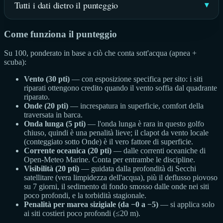
Tutti i dati dietro il punteggio
Come funziona il punteggio
Su 100, ponderato in base a ciò che conta sott'acqua (apnea +
scuba):
Vento (30 pti)
— con esposizione specifica per sito: i siti
riparati ottengono credito quando il vento soffia dal quadrante
riparato.
Onde (20 pti)
— increspatura in superficie, comfort della
traversata in barca.
Onda lunga (5 pti)
— l'onda lunga è rara in questo golfo
chiuso, quindi è una penalità lieve; il clapot da vento locale
(conteggiato sotto Onde) è il vero fattore di superficie.
Corrente oceanica (20 pti)
— dalle correnti oceaniche di
Open-Meteo Marine. Conta per entrambe le discipline.
Visibilità (20 pti)
— guidata dalla profondità di Secchi
satellitare (vera limpidezza dell'acqua), più il deflusso piovoso
su 7 giorni, il sedimento di fondo smosso dalle onde nei siti
poco profondi, e la torbidità stagionale.
Penalità per marea sizigiale (da −0 a −5)
— si applica solo
ai siti costieri poco profondi (≤20 m).