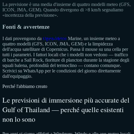
La previsione è una media d'insieme di quattro modelli meteo (GFS,
ICON, JMA, GEM). Quando divergono di >8 km/h segnaliamo
«incertezza della previsione».
Fonti & avvertenze
I dati provengono da
Open-Meteo
Marine, un insieme meteo a
quattro modelli (GFS, ICON, JMA, GEM) e la limpidezza
dell'acqua satellitare di Copernicus. Passa il mouse su una cella per
tutti i parametri. I fattori locali che i modelli non vedono — traffico
di barche a Sail Rock, fioriture di plancton durante la stagione degli
squali balena, profondità del termoclino — contano comunque.
Scrivici su WhatsApp per le condizioni del giorno direttamente
dall'equipaggio.
Perché l'abbiamo creato
Le previsioni di immersione più accurate del
Gulf of Thailand — perché quelle esistenti
non lo sono
Per anni ci siamo affidati a Windguru, Windy e alle app meteo locali