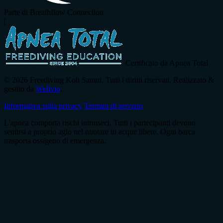
Parte di Breathflow Connection
|
Certificato da Apnea Total
© 2026 Freediving Koh Samui. Tutti i diritti riservati. Realizzato &
gestito da
Wellvio
.
Informativa sulla privacy
Termini di servizio
L'apnea comporta rischi intrinseci. Tutti i partecipanti devono
sentirsi a proprio agio nel nuotare in acque libere. Ogni barca
trasporta ossigeno di emergenza.