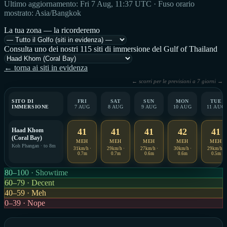
Ultimo aggiornamento: Fri 7 Aug, 11:37 UTC · Fuso orario
mostrato: Asia/Bangkok
La tua zona — la ricorderemo
Consulta uno dei nostri 115 siti di immersione del Gulf of Thailand
← torna ai siti in evidenza
← scorri per le previsioni a 7 giorni →
SITO DI
FRI
SAT
SUN
MON
TUE
IMMERSIONE
7 AUG
8 AUG
9 AUG
10 AUG
11 AUG
Haad Khom
41
41
41
42
41
(Coral Bay)
MEH
MEH
MEH
MEH
MEH
Koh Phangan · to 8m
31km/h ·
29km/h ·
27km/h ·
30km/h ·
29km/h ·
0.7m
0.7m
0.6m
0.6m
0.5m
80–100 · Showtime
60–79 · Decent
40–59 · Meh
0–39 · Nope