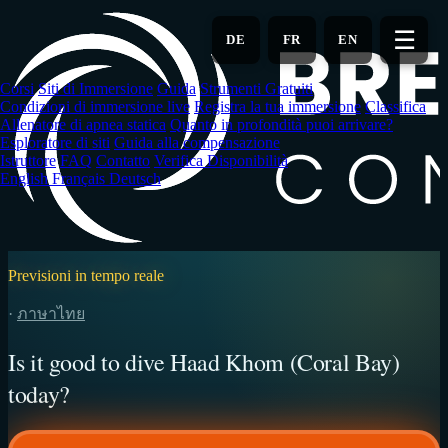
Vai
al
☰
DE
FR
EN
contenuto
principale
Corsi
Siti di Immersione
Guida
Strumenti Gratuiti
Condizioni di immersione live
Registra la tua immersione
Classifica
Allenatore di apnea statica
Quanto in profondità puoi arrivare?
Esploratore di siti
Guida alla compensazione
Istruttore
FAQ
Contatto
Verifica Disponibilità
English
Français
Deutsch
Previsioni in tempo reale
·
ภาษาไทย
Is it good to dive Haad Khom (Coral Bay)
today?