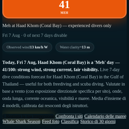
41
MEH
Meh at Haad Khom (Coral Bay) — experienced divers only
Fri 7 Aug · 0 of next 7 days divable
Observed wind
13 km/h W
Water clarity
~13 m
Today, Fri 7 Aug, Haad Khom (Coral Bay) is a 'Meh' day —
41/100: strong wind, strong current, fair visibility.
Live 7-day
dive conditions forecast for Haad Khom (Coral Bay) in the Gulf of
Thailand — useful for both freediving and scuba diving. Valutate in
base a vento (con esposizione direzionale specifica per sito), onde,
onda lunga, corrente oceanica, visibilità e maree. Media d'insieme di
4 modelli, calibrata dai resoconti degli istruttori.
+ Registra la tua immersione
Confronta i siti
Calendario delle maree
Whale Shark Season
Feed foto
Classifica
Storico di 30 giorni