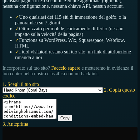
qualsiasi pagina in 30 secondi. Sempre aggiornata (ogni ora),
nessuna configurazione, nessuna chiave API, nessun account.
✓
Uno qualsiasi dei 115 siti di immersione del golfo, o la
panoramica su 7 giorni
✓
Ottimizzato per mobile, caricamento differito (nessun
impatto sulla velocità della pagina)
✓
Funziona su WordPress, Wix, Squarespace, Webflow,
HTML
✓
I tuoi visitatori restano sul tuo sito; un link di attribuzione
rimanda a noi
Incorporato sul tuo sito?
Faccelo sapere
e metteremo in evidenza il
tuo centro nella nostra classifica con un backlink.
1. Scegli il tuo sito
2. Copia questo
codice
Copy
3. Anteprima