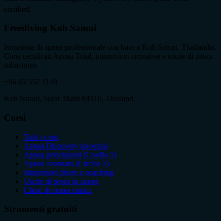
2
certified.
Freediving Koh Samui
Istruzione di apnea professionale con base a Koh Samui, Thailandia.
Corsi certificati Apnea Total, immersioni ricreative e uscite di pesca
subacquea.
+66 65 557 1148
Koh Samui, Surat Thani 84310, Thailand
Corsi
Tutti i corsi
Apnea Discovery (provala)
Apnea principianti (Livello 1)
Apnea avanzato (Livello 2)
Immersioni libere e coaching
Uscite di pesca in apnea
Clinic di apnea statica
Strumenti gratuiti