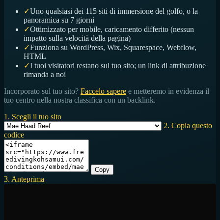
✓
Uno qualsiasi dei 115 siti di immersione del golfo, o la
panoramica su 7 giorni
✓
Ottimizzato per mobile, caricamento differito (nessun
impatto sulla velocità della pagina)
✓
Funziona su WordPress, Wix, Squarespace, Webflow,
HTML
✓
I tuoi visitatori restano sul tuo sito; un link di attribuzione
rimanda a noi
Incorporato sul tuo sito?
Faccelo sapere
e metteremo in evidenza il
tuo centro nella nostra classifica con un backlink.
1. Scegli il tuo sito
2. Copia questo
codice
Copy
3. Anteprima