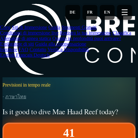
Vai
al
☰
DE
FR
EN
contenuto
principale
Corsi
Siti di Immersione
Guida
Strumenti Gratuiti
Condizioni di immersione live
Registra la tua immersione
Classifica
Allenatore di apnea statica
Quanto in profondità puoi arrivare?
Esploratore di siti
Guida alla compensazione
Istruttore
FAQ
Contatto
Verifica Disponibilità
English
Français
Deutsch
Previsioni in tempo reale
·
ภาษาไทย
Is it good to dive Mae Haad Reef today?
41