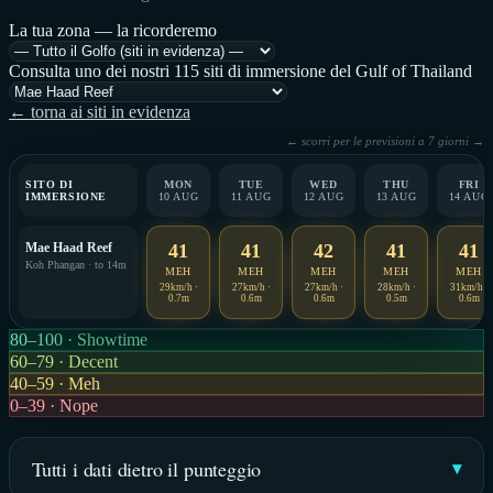
La tua zona — la ricorderemo
Consulta uno dei nostri 115 siti di immersione del Gulf of Thailand
← torna ai siti in evidenza
← scorri per le previsioni a 7 giorni →
SITO DI
MON
TUE
WED
THU
FRI
IMMERSIONE
10 AUG
11 AUG
12 AUG
13 AUG
14 AUG
Mae Haad Reef
41
41
42
41
41
Koh Phangan · to 14m
MEH
MEH
MEH
MEH
MEH
29km/h ·
27km/h ·
27km/h ·
28km/h ·
31km/h ·
0.7m
0.6m
0.6m
0.5m
0.6m
80–100 · Showtime
60–79 · Decent
40–59 · Meh
0–39 · Nope
Tutti i dati dietro il punteggio