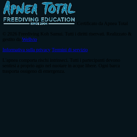
Certificato da Apnea Total
© 2026 Freediving Koh Samui. Tutti i diritti riservati. Realizzato &
gestito da
Wellvio
.
Informativa sulla privacy
Termini di servizio
L'apnea comporta rischi intrinseci. Tutti i partecipanti devono
sentirsi a proprio agio nel nuotare in acque libere. Ogni barca
trasporta ossigeno di emergenza.
Indirizzo