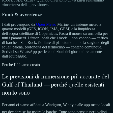
ICON, JMA, GEM). Quando divergono di >8 km/h segnaliamo
«incertezza della previsione».
Fonti & avvertenze
I dati provengono da
Open-Meteo
Marine, un insieme meteo a
quattro modelli (GFS, ICON, JMA, GEM) e la limpidezza
dell'acqua satellitare di Copernicus. Passa il mouse su una cella per
tutti i parametri. I fattori locali che i modelli non vedono — traffico
di barche a Sail Rock, fioriture di plancton durante la stagione degli
squali balena, profondità del termoclino — contano comunque.
Scrivici su WhatsApp per le condizioni del giorno direttamente
dall'equipaggio.
Perché l'abbiamo creato
Le previsioni di immersione più accurate del
Gulf of Thailand — perché quelle esistenti
non lo sono
Per anni ci siamo affidati a Windguru, Windy e alle app meteo locali
per decidere se far uscire le barche. Tutte sono pensate per i velisti