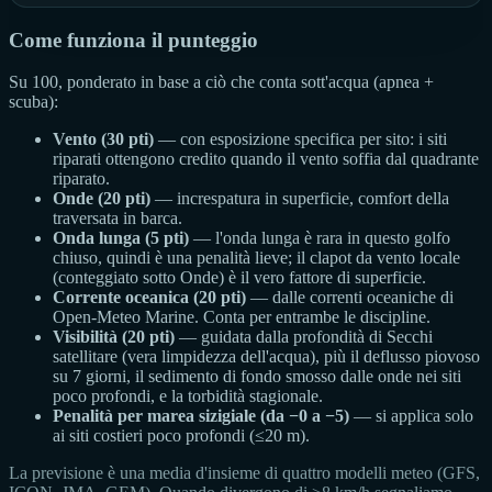
Come funziona il punteggio
Su 100, ponderato in base a ciò che conta sott'acqua (apnea +
scuba):
Vento (30 pti)
— con esposizione specifica per sito: i siti
riparati ottengono credito quando il vento soffia dal quadrante
riparato.
Onde (20 pti)
— increspatura in superficie, comfort della
traversata in barca.
Onda lunga (5 pti)
— l'onda lunga è rara in questo golfo
chiuso, quindi è una penalità lieve; il clapot da vento locale
(conteggiato sotto Onde) è il vero fattore di superficie.
Corrente oceanica (20 pti)
— dalle correnti oceaniche di
Open-Meteo Marine. Conta per entrambe le discipline.
Visibilità (20 pti)
— guidata dalla profondità di Secchi
satellitare (vera limpidezza dell'acqua), più il deflusso piovoso
su 7 giorni, il sedimento di fondo smosso dalle onde nei siti
poco profondi, e la torbidità stagionale.
Penalità per marea sizigiale (da −0 a −5)
— si applica solo
ai siti costieri poco profondi (≤20 m).
La previsione è una media d'insieme di quattro modelli meteo (GFS,