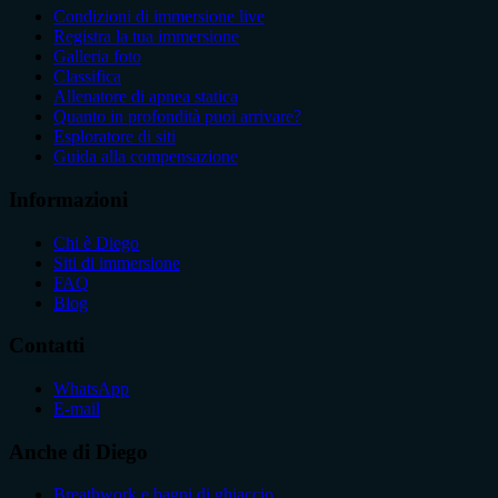
Condizioni di immersione live
Registra la tua immersione
Galleria foto
Classifica
Allenatore di apnea statica
Quanto in profondità puoi arrivare?
Esploratore di siti
Guida alla compensazione
Informazioni
Chi è Diego
Siti di immersione
FAQ
Blog
Contatti
WhatsApp
E-mail
Anche di Diego
Breathwork e bagni di ghiaccio