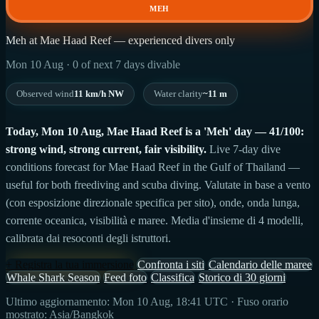
MEH
Meh at Mae Haad Reef — experienced divers only
Mon 10 Aug · 0 of next 7 days divable
Observed wind
11 km/h NW
Water clarity
~11 m
Today, Mon 10 Aug, Mae Haad Reef is a 'Meh' day — 41/100:
strong wind, strong current, fair visibility.
Live 7-day dive
conditions forecast for Mae Haad Reef in the Gulf of Thailand —
useful for both freediving and scuba diving. Valutate in base a vento
(con esposizione direzionale specifica per sito), onde, onda lunga,
corrente oceanica, visibilità e maree. Media d'insieme di 4 modelli,
calibrata dai resoconti degli istruttori.
+ Registra la tua immersione
Confronta i siti
Calendario delle maree
Whale Shark Season
Feed foto
Classifica
Storico di 30 giorni
Ultimo aggiornamento: Mon 10 Aug, 18:41 UTC · Fuso orario
mostrato: Asia/Bangkok