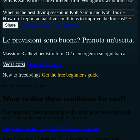
Why is Sail Rock's score different from Windguru's wind forecast?
+
When is the best diving season in Koh Samui and Koh Tao?
+
How do I report actual dive conditions to improve the forecast?
+
𝕏 Tweet
WhatsApp
Facebook
Share
Le previsioni sono buone? Prenota un'uscita.
Massimo 3 allievi per istruttore. O2 d'emergenza su ogni barca.
Vedi i corsi
Book a Fun Dive
New to freediving?
Get the free beginner's guide
.
From Tool To Course
Want to dive these conditions for real?
Forecasts only mean something with someone in the water beside
you. Train at the same sites you're tracking.
Beginner Course — 9,500 THB
See All Courses
Max 3 students. Emergency O
on every boat. Apnea Total