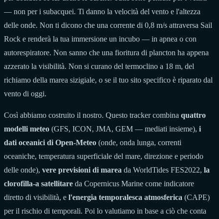
— non per i subacquei. Ti danno la velocità del vento e l'altezza
delle onde. Non ti dicono che una corrente di 0,8 m/s attraversa Sail
Rock e renderà la tua immersione un incubo — in apnea o con
autorespiratore. Non sanno che una fioritura di plancton ha appena
azzerato la visibilità. Non si curano del termoclino a 18 m, del
richiamo della marea sizigiale, o se il tuo sito specifico è riparato dal
vento di oggi.
Così abbiamo costruito il nostro. Questo tracker combina
quattro
modelli meteo
(GFS, ICON, JMA, GEM — mediati insieme),
i
dati oceanici di Open-Meteo
(onde, onda lunga, correnti
oceaniche, temperatura superficiale del mare, direzione e periodo
delle onde),
vere previsioni di marea
da WorldTides FES2022,
la
clorofilla-a satellitare
da Copernicus Marine come indicatore
diretto di visibilità, e
l'energia temporalesca atmosferica
(CAPE)
per il rischio di temporali. Poi lo valutiamo in base a ciò che conta