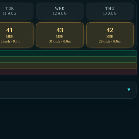
TUE
WED
THU
11 AUG
12 AUG
13 AUG
41
43
42
MEH
MEH
MEH
33km/h · 0.7m
31km/h · 0.6m
29km/h · 0.6m