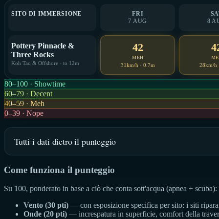
SITO DI IMMERSIONE
FRI
SA
7 AUG
8 A
42
4
Pottery Pinnacle &
Three Rocks
MEH
ME
Koh Tao & Offshore · to 12m
31km/h · 0.7m
28km/h 
80–100 · Showtime
60–79 · Decent
40–59 · Meh
0–39 · Nope
Tutti i dati dietro il punteggio
Come funziona il punteggio
Su 100, ponderato in base a ciò che conta sott'acqua (apnea + scuba):
Vento (30 pti)
— con esposizione specifica per sito: i siti ripar
Onde (20 pti)
— increspatura in superficie, comfort della traver