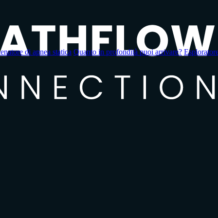
enatore di apnea statica
Quanto in profondità puoi arrivare?
Esploratore 