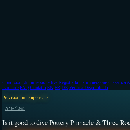
Condizioni di immersione live
Registra la tua immersione
Classifica
A
Istruttore
FAQ
Contatto
EN
FR
DE
Verifica Disponibilità
Previsioni in tempo reale
·
ภาษาไทย
Is it good to dive Pottery Pinnacle & Three Ro