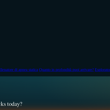
llenatore di apnea statica
Quanto in profondità puoi arrivare?
Esplorator
cks today?