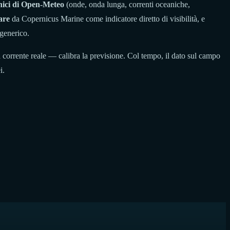
anici di Open-Meteo
(onde, onda lunga, correnti oceaniche,
tare
da Copernicus Marine come indicatore diretto di visibilità, e
generico.
la corrente reale — calibra la previsione. Col tempo, il dato sul campo
i.