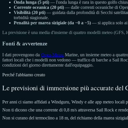
Onda lunga (5 pti)
— l'onda lunga è rara in questo golfo chiuso,
Corrente oceanica (20 pti)
— dalle correnti oceaniche di Open
Visibilità (20 pti)
— guidata dalla profondità di Secchi satellitar
torbidità stagionale.
Penalità per marea sizigiale (da −0 a −5)
— si applica solo ai 
La previsione è una media d'insieme di quattro modelli meteo (GFS
Fonti & avvertenze
I dati provengono da
Open-Meteo
Marine, un insieme meteo a quattro 
fattori locali che i modelli non vedono — traffico di barche a Sail Ro
condizioni del giorno direttamente dall'equipaggio.
Perché l'abbiamo creato
Le previsioni di immersione più accurate del 
Per anni ci siamo affidati a Windguru, Windy e alle app meteo locali per
Non ti dicono che una corrente di 0,8 m/s attraversa Sail Rock e rende
Non si curano del termoclino a 18 m, del richiamo della marea sizigiale,