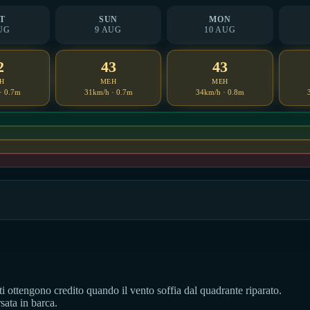
T
SUN
MON
UG
9 AUG
10 AUG
2
43
43
H
MEH
MEH
· 0.7m
31km/h · 0.7m
34km/h · 0.8m
ati ottengono credito quando il vento soffia dal quadrante riparato.
sata in barca.