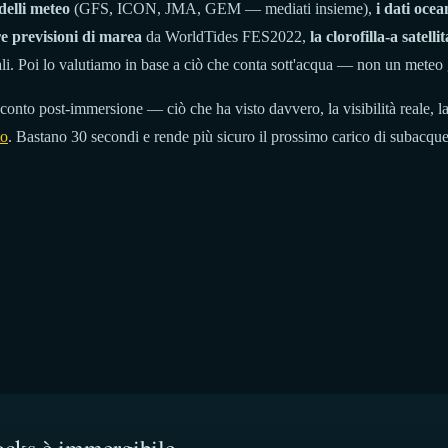
elli meteo
(GFS, ICON, JMA, GEM — mediati insieme),
i dati oce
e previsioni di marea
da WorldTides FES2022,
la clorofilla-a satelli
li. Poi lo valutiamo in base a ciò che conta sott'acqua — non un meteo 
soconto post-immersione — ciò che ha visto davvero, la visibilità reale, 
to
. Bastano 30 secondi e rende più sicuro il prossimo carico di subacque