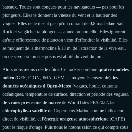
bateaux. Toutes sont conçues pour les navigateurs — pas pour les
plongeurs. Elles te donnent la vitesse du vent et la hauteur des
vagues. Elles ne te disent pas qu'un courant de 0,8 m/s balaie Sail
Rock et va gâcher ta plongée — apnée ou bouteille. Elles ignorent
qu'une efflorescence de plancton vient d'effondrer la visibilité. Elles
se moquent de la thermocline à 18 m, de l'attraction de la vive-eau,
ou de savoir si ton site précis est abrité du vent du jour.
Alors nous avons créé le nôtre. Ce tracker combine
quatre modèles
météo
(GFS, ICON, JMA, GEM — moyennés ensemble),
les
données océaniques d'Open-Meteo
(vagues, houle, courants
océaniques, température de surface, direction et période des vagues),
de vraies prévisions de marée
de WorldTides FES2022,
la
chlorophylle-a satellite
de Copernicus Marine comme indicateur
direct de visibilité, et
l'énergie orageuse atmosphérique
(CAPE)
pour le risque d'orage. Puis nous le notons selon ce qui compte sous