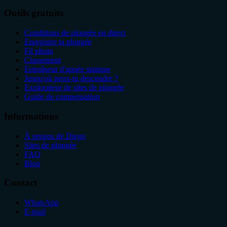
Outils gratuits
Conditions de plongée en direct
Enregistre ta plongée
Fil photo
Classement
Entraîneur d'apnée statique
Jusqu'où peux-tu descendre ?
Explorateur de sites de plongée
Guide de compensation
Informations
À propos de Diego
Sites de plongée
FAQ
Blog
Contact
WhatsApp
E-mail