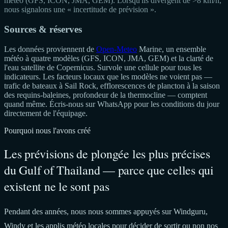
météo (GFS, ICON, JMA, GEM). Lorsqu'ils divergent de >8 km/h,
nous signalons une « incertitude de prévision ».
Sources & réserves
Les données proviennent de
Open-Meteo
Marine, un ensemble
météo à quatre modèles (GFS, ICON, JMA, GEM) et la clarté de
l'eau satellite de Copernicus. Survole une cellule pour tous les
indicateurs. Les facteurs locaux que les modèles ne voient pas —
trafic de bateaux à Sail Rock, efflorescences de plancton à la saison
des requins-baleines, profondeur de la thermocline — comptent
quand même. Écris-nous sur WhatsApp pour les conditions du jour
directement de l'équipage.
Pourquoi nous l'avons créé
Les prévisions de plongée les plus précises
du Gulf of Thailand — parce que celles qui
existent ne le sont pas
Pendant des années, nous nous sommes appuyés sur Windguru,
Windy et les applis météo locales pour décider de sortir ou non nos