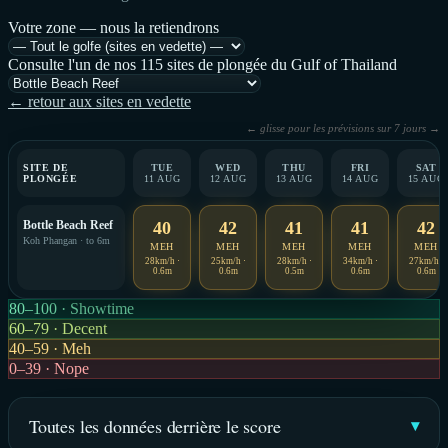
Votre zone — nous la retiendrons
Consulte l'un de nos 115 sites de plongée du Gulf of Thailand
← retour aux sites en vedette
← glisse pour les prévisions sur 7 jours →
SITE DE
TUE
WED
THU
FRI
SAT
PLONGÉE
11 AUG
12 AUG
13 AUG
14 AUG
15 AUG
Bottle Beach Reef
40
42
41
41
42
Koh Phangan · to 6m
MEH
MEH
MEH
MEH
MEH
28km/h ·
25km/h ·
28km/h ·
34km/h ·
27km/h ·
0.6m
0.6m
0.5m
0.6m
0.6m
80–100 · Showtime
60–79 · Decent
40–59 · Meh
0–39 · Nope
Toutes les données derrière le score