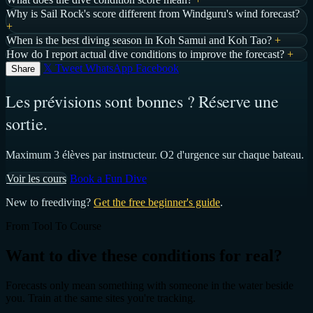
Why is Sail Rock's score different from Windguru's wind forecast?
+
When is the best diving season in Koh Samui and Koh Tao?
+
How do I report actual dive conditions to improve the forecast?
+
𝕏 Tweet
WhatsApp
Facebook
Share
Les prévisions sont bonnes ? Réserve une
sortie.
Maximum 3 élèves par instructeur. O2 d'urgence sur chaque bateau.
Voir les cours
Book a Fun Dive
New to freediving?
Get the free beginner's guide
.
From Tool To Course
Want to dive these conditions for real?
Forecasts only mean something with someone in the water beside
you. Train at the same sites you're tracking.