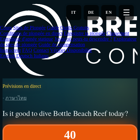
Aller
au
☰
IT
DE
EN
contenu
principal
Cours
Sites de Plongée
Guide
Outils Gratuits
Conditions de plongée en direct
Enregistre ta plongée
Classement
Entraîneur d'apnée statique
Jusqu'où peux-tu descendre ?
Explorateur
de sites de plongée
Guide de compensation
Instructeur
FAQ
Contact
Vérifier Disponibilité
English
Deutsch
Italiano
Prévisions en direct
·
ภาษาไทย
Is it good to dive Bottle Beach Reef today?
40