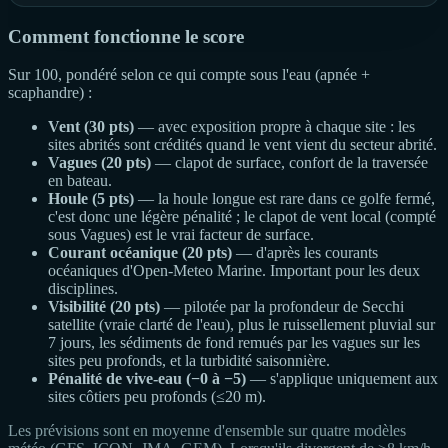
Comment fonctionne le score
Sur 100, pondéré selon ce qui compte sous l'eau (apnée +
scaphandre) :
Vent (30 pts)
— avec exposition propre à chaque site : les
sites abrités sont crédités quand le vent vient du secteur abrité.
Vagues (20 pts)
— clapot de surface, confort de la traversée
en bateau.
Houle (5 pts)
— la houle longue est rare dans ce golfe fermé,
c'est donc une légère pénalité ; le clapot de vent local (compté
sous Vagues) est le vrai facteur de surface.
Courant océanique (20 pts)
— d'après les courants
océaniques d'Open-Meteo Marine. Important pour les deux
disciplines.
Visibilité (20 pts)
— pilotée par la profondeur de Secchi
satellite (vraie clarté de l'eau), plus le ruissellement pluvial sur
7 jours, les sédiments de fond remués par les vagues sur les
sites peu profonds, et la turbidité saisonnière.
Pénalité de vive-eau (−0 à −5)
— s'applique uniquement aux
sites côtiers peu profonds (≤20 m).
Les prévisions sont en moyenne d'ensemble sur quatre modèles