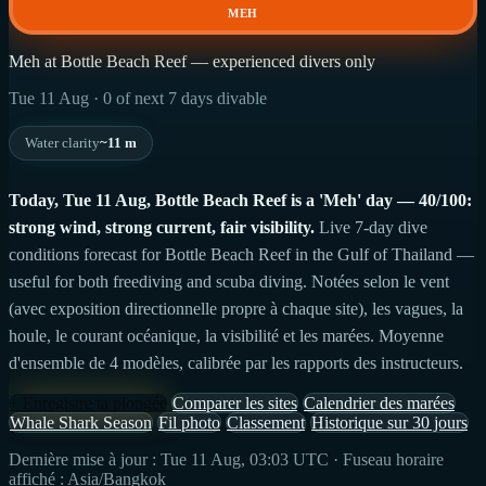
MEH
Meh at Bottle Beach Reef — experienced divers only
Tue 11 Aug · 0 of next 7 days divable
Water clarity
~11 m
Today, Tue 11 Aug, Bottle Beach Reef is a 'Meh' day — 40/100:
strong wind, strong current, fair visibility.
Live 7-day dive
conditions forecast for Bottle Beach Reef in the Gulf of Thailand —
useful for both freediving and scuba diving. Notées selon le vent
(avec exposition directionnelle propre à chaque site), les vagues, la
houle, le courant océanique, la visibilité et les marées. Moyenne
d'ensemble de 4 modèles, calibrée par les rapports des instructeurs.
+ Enregistre ta plongée
Comparer les sites
Calendrier des marées
Whale Shark Season
Fil photo
Classement
Historique sur 30 jours
Dernière mise à jour : Tue 11 Aug, 03:03 UTC · Fuseau horaire
affiché : Asia/Bangkok