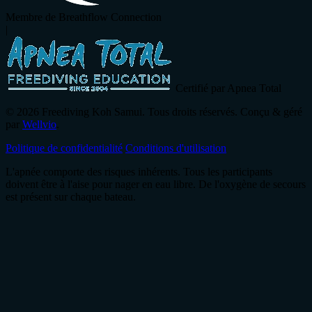
Membre de Breathflow Connection
|
Certifié par Apnea Total
© 2026 Freediving Koh Samui. Tous droits réservés. Conçu & géré
par
Wellvio
.
Politique de confidentialité
Conditions d'utilisation
L'apnée comporte des risques inhérents. Tous les participants
doivent être à l'aise pour nager en eau libre. De l'oxygène de secours
est présent sur chaque bateau.