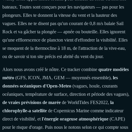
bateaux. Toutes sont conçues pour les navigateurs — pas pour les
plongeurs. Elles te donnent la vitesse du vent et la hauteur des
vagues. Elles ne te disent pas qu'un courant de 0,8 m/s balaie Sail
Rock et va gâcher ta plongée — apnée ou bouteille. Elles ignorent
qu'une efflorescence de plancton vient d'effondrer la visibilité. Elles
se moquent de la thermocline à 18 m, de l'attraction de la vive-eau,
ou de savoir si ton site précis est abrité du vent du jour.
Alors nous avons créé le nôtre. Ce tracker combine
quatre modèles
météo
(GFS, ICON, JMA, GEM — moyennés ensemble),
les
données océaniques d'Open-Meteo
(vagues, houle, courants
océaniques, température de surface, direction et période des vagues),
de vraies prévisions de marée
de WorldTides FES2022,
la
chlorophylle-a satellite
de Copernicus Marine comme indicateur
direct de visibilité, et
l'énergie orageuse atmosphérique
(CAPE)
pour le risque d'orage. Puis nous le notons selon ce qui compte sous