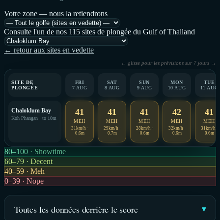
Votre zone — nous la retiendrons
Consulte l'un de nos 115 sites de plongée du Gulf of Thailand
← retour aux sites en vedette
← glisse pour les prévisions sur 7 jours →
SITE DE
FRI
SAT
SUN
MON
TUE
PLONGÉE
7 AUG
8 AUG
9 AUG
10 AUG
11 AUG
Chaloklum Bay
41
41
41
42
41
Koh Phangan · to 10m
MEH
MEH
MEH
MEH
MEH
31km/h ·
29km/h ·
28km/h ·
32km/h ·
31km/h ·
0.6m
0.7m
0.6m
0.6m
0.6m
80–100 · Showtime
60–79 · Decent
40–59 · Meh
0–39 · Nope
Toutes les données derrière le score