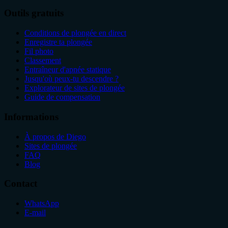
Outils gratuits
Conditions de plongée en direct
Enregistre ta plongée
Fil photo
Classement
Entraîneur d'apnée statique
Jusqu'où peux-tu descendre ?
Explorateur de sites de plongée
Guide de compensation
Informations
À propos de Diego
Sites de plongée
FAQ
Blog
Contact
WhatsApp
E-mail