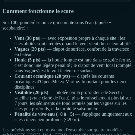
Comment fonctionne le score
Sur 100, pondéré selon ce qui compte sous l'eau (apnée +
scaphandre) :
Vent (30 pts)
— avec exposition propre à chaque site : les
sites abrités sont crédités quand le vent vient du secteur abrité.
Vagues (20 pts)
— clapot de surface, confort de la traversée
en bateau.
Houle (5 pts)
— la houle longue est rare dans ce golfe fermé,
c'est donc une légère pénalité ; le clapot de vent local (compté
sous Vagues) est le vrai facteur de surface.
Courant océanique (20 pts)
— d'après les courants
océaniques d'Open-Meteo Marine. Important pour les deux
disciplines.
Visibilité (20 pts)
— pilotée par la profondeur de Secchi
satellite (vraie clarté de l'eau), plus le ruissellement pluvial sur
7 jours, les sédiments de fond remués par les vagues sur les
sites peu profonds, et la turbidité saisonnière.
Pénalité de vive-eau (−0 à −5)
— s'applique uniquement aux
sites côtiers peu profonds (≤20 m).
Les prévisions sont en moyenne d'ensemble sur quatre modèles