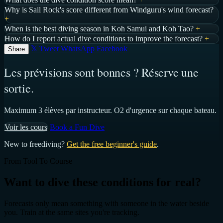
Why is Sail Rock's score different from Windguru's wind forecast?
+
When is the best diving season in Koh Samui and Koh Tao?
+
How do I report actual dive conditions to improve the forecast?
+
𝕏 Tweet
WhatsApp
Facebook
Share
Les prévisions sont bonnes ? Réserve une
sortie.
Maximum 3 élèves par instructeur. O2 d'urgence sur chaque bateau.
Voir les cours
Book a Fun Dive
New to freediving?
Get the free beginner's guide
.
From Tool To Course
Want to dive these conditions for real?
Forecasts only mean something with someone in the water beside
you. Train at the same sites you're tracking.