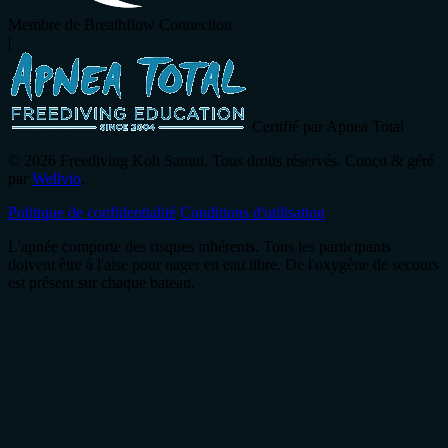
Membre de Breathflow Connection
|
Certifié par Apnea Total
© 2026 Freediving Koh Samui. Tous droits réservés. Conçu & géré
par
Wellvio
.
Politique de confidentialité
Conditions d'utilisation
L'apnée comporte des risques inhérents. Tous les participants
doivent être à l'aise pour nager en eau libre. De l'oxygène de secours
est présent sur chaque bateau.