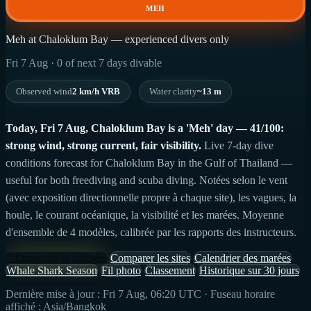
MEH
Meh at Chaloklum Bay — experienced divers only
Fri 7 Aug · 0 of next 7 days divable
Observed wind
2 km/h VRB
Water clarity
~13 m
Today, Fri 7 Aug, Chaloklum Bay is a 'Meh' day — 41/100:
strong wind, strong current, fair visibility.
Live 7-day dive
conditions forecast for Chaloklum Bay in the Gulf of Thailand —
useful for both freediving and scuba diving. Notées selon le vent
(avec exposition directionnelle propre à chaque site), les vagues, la
houle, le courant océanique, la visibilité et les marées. Moyenne
d'ensemble de 4 modèles, calibrée par les rapports des instructeurs.
+ Enregistre ta plongée
Comparer les sites
Calendrier des marées
Whale Shark Season
Fil photo
Classement
Historique sur 30 jours
Dernière mise à jour : Fri 7 Aug, 06:20 UTC · Fuseau horaire
affiché : Asia/Bangkok