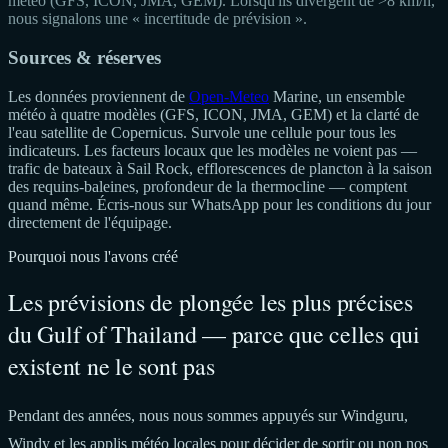
météo (GFS, ICON, JMA, GEM). Lorsqu'ils divergent de >8 km/h,
nous signalons une « incertitude de prévision ».
Sources & réserves
Les données proviennent de
Open-Meteo
Marine, un ensemble
météo à quatre modèles (GFS, ICON, JMA, GEM) et la clarté de
l'eau satellite de Copernicus. Survole une cellule pour tous les
indicateurs. Les facteurs locaux que les modèles ne voient pas —
trafic de bateaux à Sail Rock, efflorescences de plancton à la saison
des requins-baleines, profondeur de la thermocline — comptent
quand même. Écris-nous sur WhatsApp pour les conditions du jour
directement de l'équipage.
Pourquoi nous l'avons créé
Les prévisions de plongée les plus précises
du Gulf of Thailand — parce que celles qui
existent ne le sont pas
Pendant des années, nous nous sommes appuyés sur Windguru,
Windy et les applis météo locales pour décider de sortir ou non nos