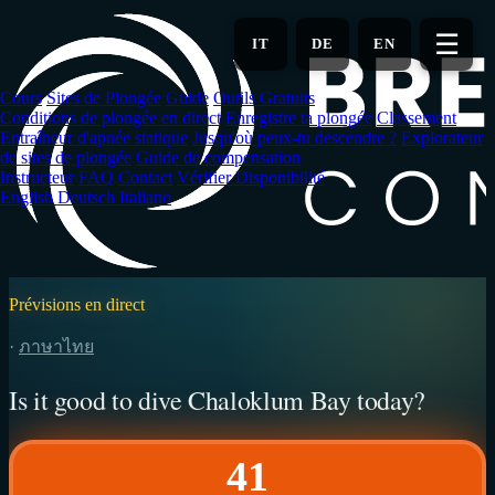
Aller
au
☰
IT
DE
EN
contenu
principal
Cours
Sites de Plongée
Guide
Outils Gratuits
Conditions de plongée en direct
Enregistre ta plongée
Classement
Entraîneur d'apnée statique
Jusqu'où peux-tu descendre ?
Explorateur
de sites de plongée
Guide de compensation
Instructeur
FAQ
Contact
Vérifier Disponibilité
English
Deutsch
Italiano
Prévisions en direct
·
ภาษาไทย
Is it good to dive Chaloklum Bay today?
41