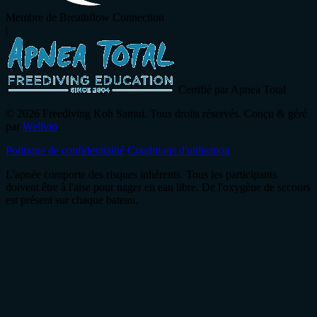
Membre de Breathflow Connection
|
Certifié par Apnea Total
© 2026 Freediving Koh Samui. Tous droits réservés. Conçu & géré
par
Wellvio
.
Politique de confidentialité
Conditions d'utilisation
L'apnée comporte des risques inhérents. Tous les participants
doivent être à l'aise pour nager en eau libre. De l'oxygène de secours
est présent sur chaque bateau.