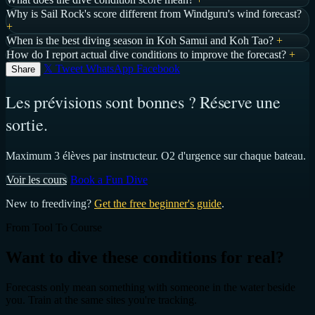
Why is Sail Rock's score different from Windguru's wind forecast?
+
When is the best diving season in Koh Samui and Koh Tao?
+
How do I report actual dive conditions to improve the forecast?
+
𝕏 Tweet
WhatsApp
Facebook
Share
Les prévisions sont bonnes ? Réserve une
sortie.
Maximum 3 élèves par instructeur. O2 d'urgence sur chaque bateau.
Voir les cours
Book a Fun Dive
New to freediving?
Get the free beginner's guide
.
From Tool To Course
Want to dive these conditions for real?
Forecasts only mean something with someone in the water beside
you. Train at the same sites you're tracking.