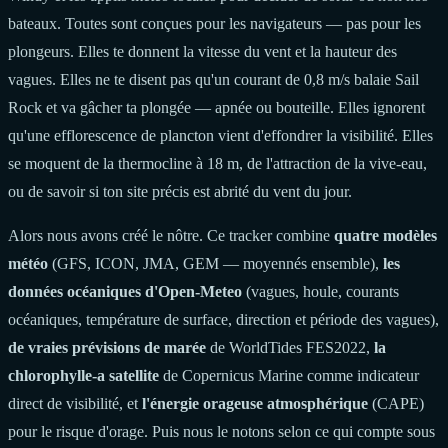
bateaux. Toutes sont conçues pour les navigateurs — pas pour les
plongeurs. Elles te donnent la vitesse du vent et la hauteur des
vagues. Elles ne te disent pas qu'un courant de 0,8 m/s balaie Sail
Rock et va gâcher ta plongée — apnée ou bouteille. Elles ignorent
qu'une efflorescence de plancton vient d'effondrer la visibilité. Elles
se moquent de la thermocline à 18 m, de l'attraction de la vive-eau,
ou de savoir si ton site précis est abrité du vent du jour.
Alors nous avons créé le nôtre. Ce tracker combine
quatre modèles
météo
(GFS, ICON, JMA, GEM — moyennés ensemble),
les
données océaniques d'Open-Meteo
(vagues, houle, courants
océaniques, température de surface, direction et période des vagues),
de vraies prévisions de marée
de WorldTides FES2022,
la
chlorophylle-a satellite
de Copernicus Marine comme indicateur
direct de visibilité, et
l'énergie orageuse atmosphérique
(CAPE)
pour le risque d'orage. Puis nous le notons selon ce qui compte sous