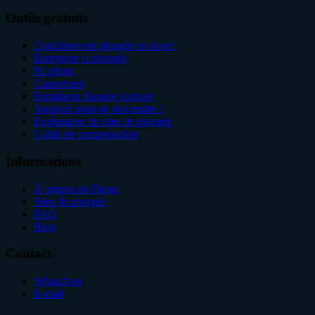
Outils gratuits
Conditions de plongée en direct
Enregistre ta plongée
Fil photo
Classement
Entraîneur d'apnée statique
Jusqu'où peux-tu descendre ?
Explorateur de sites de plongée
Guide de compensation
Informations
À propos de Diego
Sites de plongée
FAQ
Blog
Contact
WhatsApp
E-mail