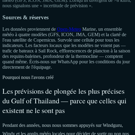
météo (GFS, ICON, JMA, GEM). Lorsqu'ils divergent de >8 km/h,
nous signalons une « incertitude de prévision ».
Sources & réserves
Les données proviennent de
Open-Meteo
Marine, un ensemble
météo à quatre modèles (GFS, ICON, JMA, GEM) et la clarté de
l'eau satellite de Copernicus. Survole une cellule pour tous les
indicateurs. Les facteurs locaux que les modèles ne voient pas —
trafic de bateaux à Sail Rock, efflorescences de plancton à la saison
des requins-baleines, profondeur de la thermocline — comptent
quand même. Écris-nous sur WhatsApp pour les conditions du jour
directement de l'équipage.
Pourquoi nous l'avons créé
Les prévisions de plongée les plus précises
du Gulf of Thailand — parce que celles qui
existent ne le sont pas
Pendant des années, nous nous sommes appuyés sur Windguru,
Windy et les applis météo locales pour décider de sortir ou non nos