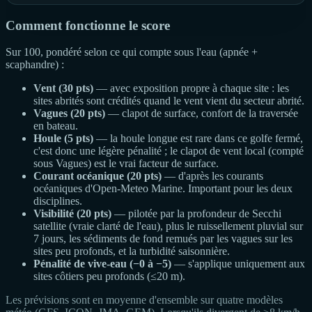
Comment fonctionne le score
Sur 100, pondéré selon ce qui compte sous l'eau (apnée +
scaphandre) :
Vent (30 pts)
— avec exposition propre à chaque site : les
sites abrités sont crédités quand le vent vient du secteur abrité.
Vagues (20 pts)
— clapot de surface, confort de la traversée
en bateau.
Houle (5 pts)
— la houle longue est rare dans ce golfe fermé,
c'est donc une légère pénalité ; le clapot de vent local (compté
sous Vagues) est le vrai facteur de surface.
Courant océanique (20 pts)
— d'après les courants
océaniques d'Open-Meteo Marine. Important pour les deux
disciplines.
Visibilité (20 pts)
— pilotée par la profondeur de Secchi
satellite (vraie clarté de l'eau), plus le ruissellement pluvial sur
7 jours, les sédiments de fond remués par les vagues sur les
sites peu profonds, et la turbidité saisonnière.
Pénalité de vive-eau (−0 à −5)
— s'applique uniquement aux
sites côtiers peu profonds (≤20 m).
Les prévisions sont en moyenne d'ensemble sur quatre modèles