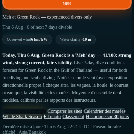
MEH
Meh at Green Rock — experienced divers only
Thu 6 Aug · 0 of next 7 days divable
Observed wind
6 km/h W
Water clarity
~19 m
Today, Thu 6 Aug, Green Rock is a 'Meh' day — 41/100: strong
wind, strong current, fair visibility.
Live 7-day dive conditions
forecast for Green Rock in the Gulf of Thailand — useful for both
freediving and scuba diving. Notées selon le vent (avec exposition
directionnelle propre à chaque site), les vagues, la houle, le courant
océanique, la visibilité et les marées. Moyenne d'ensemble de 4
modèles, calibrée par les rapports des instructeurs.
+ Enregistre ta plongée
Comparer les sites
Calendrier des marées
Whale Shark Season
Fil photo
Classement
Historique sur 30 jours
Dernière mise à jour : Thu 6 Aug, 22:21 UTC · Fuseau horaire
affiché : Asia/Bangkok