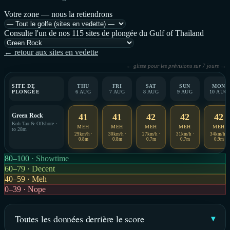
Votre zone — nous la retiendrons
Consulte l'un de nos 115 sites de plongée du Gulf of Thailand
← retour aux sites en vedette
← glisse pour les prévisions sur 7 jours →
SITE DE
THU
FRI
SAT
SUN
MON
PLONGÉE
6 AUG
7 AUG
8 AUG
9 AUG
10 AUG
Green Rock
41
41
42
42
42
Koh Tao & Offshore ·
MEH
MEH
MEH
MEH
MEH
to 28m
29km/h ·
30km/h ·
27km/h ·
31km/h ·
34km/h ·
0.8m
0.8m
0.7m
0.7m
0.9m
80–100 · Showtime
60–79 · Decent
40–59 · Meh
0–39 · Nope
Toutes les données derrière le score