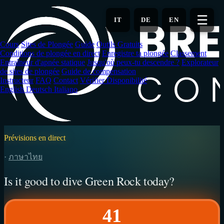
Aller
au
☰
IT
DE
EN
contenu
principal
Cours
Sites de Plongée
Guide
Outils Gratuits
Conditions de plongée en direct
Enregistre ta plongée
Classement
Entraîneur d'apnée statique
Jusqu'où peux-tu descendre ?
Explorateur
de sites de plongée
Guide de compensation
Instructeur
FAQ
Contact
Vérifier Disponibilité
English
Deutsch
Italiano
Prévisions en direct
·
ภาษาไทย
Is it good to dive Green Rock today?
41