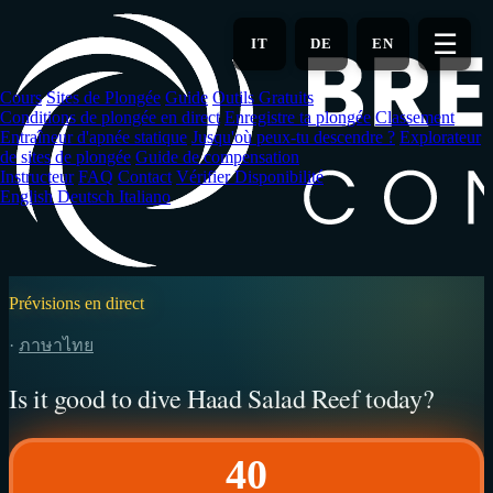
Aller
au
☰
IT
DE
EN
contenu
principal
Cours
Sites de Plongée
Guide
Outils Gratuits
Conditions de plongée en direct
Enregistre ta plongée
Classement
Entraîneur d'apnée statique
Jusqu'où peux-tu descendre ?
Explorateur
de sites de plongée
Guide de compensation
Instructeur
FAQ
Contact
Vérifier Disponibilité
English
Deutsch
Italiano
Prévisions en direct
·
ภาษาไทย
Is it good to dive Haad Salad Reef today?
40