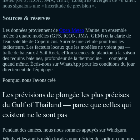
météo (GFS, ICON, JMA, GEM). Lorsqu'ils divergent de >8 km/h,
nous signalons une « incertitude de prévision ».
Sources & réserves
Les données proviennent de
Open-Meteo
Marine, un ensemble
météo à quatre modèles (GFS, ICON, JMA, GEM) et la clarté de
l'eau satellite de Copernicus. Survole une cellule pour tous les
indicateurs. Les facteurs locaux que les modèles ne voient pas —
trafic de bateaux à Sail Rock, efflorescences de plancton à la saison
des requins-baleines, profondeur de la thermocline — comptent
quand même. Écris-nous sur WhatsApp pour les conditions du jour
directement de l'équipage.
Pourquoi nous l'avons créé
Les prévisions de plongée les plus précises
du Gulf of Thailand — parce que celles qui
existent ne le sont pas
Pendant des années, nous nous sommes appuyés sur Windguru,
Windy et les applis météo locales pour décider de sortir ou non nos