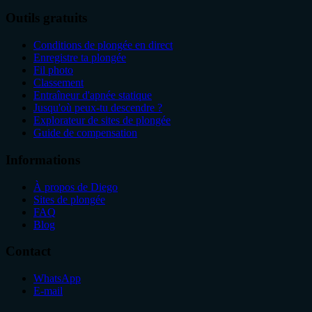
Outils gratuits
Conditions de plongée en direct
Enregistre ta plongée
Fil photo
Classement
Entraîneur d'apnée statique
Jusqu'où peux-tu descendre ?
Explorateur de sites de plongée
Guide de compensation
Informations
À propos de Diego
Sites de plongée
FAQ
Blog
Contact
WhatsApp
E-mail