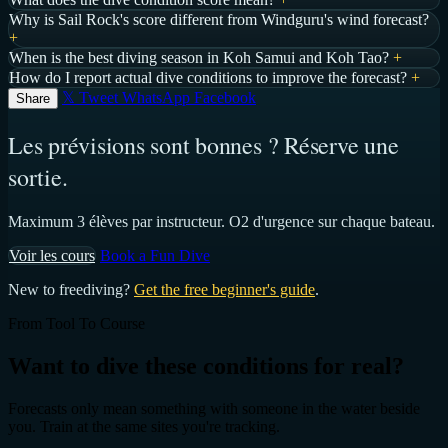
Why is Sail Rock's score different from Windguru's wind forecast?
+
When is the best diving season in Koh Samui and Koh Tao?
+
How do I report actual dive conditions to improve the forecast?
+
𝕏 Tweet
WhatsApp
Facebook
Share
Les prévisions sont bonnes ? Réserve une
sortie.
Maximum 3 élèves par instructeur. O2 d'urgence sur chaque bateau.
Voir les cours
Book a Fun Dive
New to freediving?
Get the free beginner's guide
.
From Tool To Course
Want to dive these conditions for real?
Forecasts only mean something with someone in the water beside
you. Train at the same sites you're tracking.