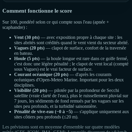
Comment fonctionne le score
Sur 100, pondéré selon ce qui compte sous l'eau (apnée +
scaphandre) :
Vent (30 pts)
— avec exposition propre à chaque site : les
sites abrités sont crédités quand le vent vient du secteur abrité.
Vagues (20 pts)
— clapot de surface, confort de la traversée
en bateau.
Houle (5 pts)
— la houle longue est rare dans ce golfe fermé,
c'est donc une légère pénalité ; le clapot de vent local (compté
sous Vagues) est le vrai facteur de surface.
Courant océanique (20 pts)
— d'après les courants
océaniques d'Open-Meteo Marine. Important pour les deux
disciplines.
Visibilité (20 pts)
— pilotée par la profondeur de Secchi
satellite (vraie clarté de l'eau), plus le ruissellement pluvial sur
7 jours, les sédiments de fond remués par les vagues sur les
sites peu profonds, et la turbidité saisonnière.
Pénalité de vive-eau (−0 à −5)
— s'applique uniquement aux
sites côtiers peu profonds (≤20 m).
Les prévisions sont en moyenne d'ensemble sur quatre modèles