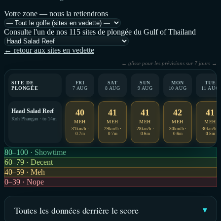
Votre zone — nous la retiendrons
Consulte l'un de nos 115 sites de plongée du Gulf of Thailand
← retour aux sites en vedette
← glisse pour les prévisions sur 7 jours →
SITE DE
FRI
SAT
SUN
MON
TUE
PLONGÉE
7 AUG
8 AUG
9 AUG
10 AUG
11 AUG
Haad Salad Reef
40
41
41
42
41
Koh Phangan · to 14m
MEH
MEH
MEH
MEH
MEH
31km/h ·
29km/h ·
28km/h ·
30km/h ·
30km/h ·
0.7m
0.7m
0.6m
0.6m
0.5m
80–100 · Showtime
60–79 · Decent
40–59 · Meh
0–39 · Nope
Toutes les données derrière le score