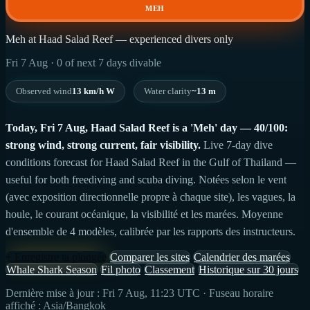
MEH
Meh at Haad Salad Reef — experienced divers only
Fri 7 Aug · 0 of next 7 days divable
Observed wind
13 km/h W
Water clarity
~13 m
Today, Fri 7 Aug, Haad Salad Reef is a 'Meh' day — 40/100:
strong wind, strong current, fair visibility.
Live 7-day dive
conditions forecast for Haad Salad Reef in the Gulf of Thailand —
useful for both freediving and scuba diving. Notées selon le vent
(avec exposition directionnelle propre à chaque site), les vagues, la
houle, le courant océanique, la visibilité et les marées. Moyenne
d'ensemble de 4 modèles, calibrée par les rapports des instructeurs.
+ Enregistre ta plongée
Comparer les sites
Calendrier des marées
Whale Shark Season
Fil photo
Classement
Historique sur 30 jours
Dernière mise à jour : Fri 7 Aug, 11:23 UTC · Fuseau horaire
affiché : Asia/Bangkok