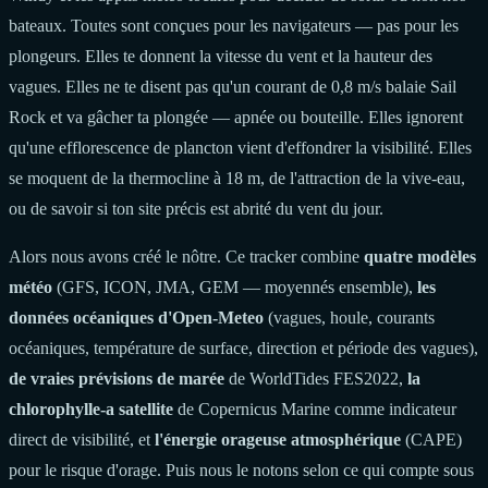
bateaux. Toutes sont conçues pour les navigateurs — pas pour les
plongeurs. Elles te donnent la vitesse du vent et la hauteur des
vagues. Elles ne te disent pas qu'un courant de 0,8 m/s balaie Sail
Rock et va gâcher ta plongée — apnée ou bouteille. Elles ignorent
qu'une efflorescence de plancton vient d'effondrer la visibilité. Elles
se moquent de la thermocline à 18 m, de l'attraction de la vive-eau,
ou de savoir si ton site précis est abrité du vent du jour.
Alors nous avons créé le nôtre. Ce tracker combine
quatre modèles
météo
(GFS, ICON, JMA, GEM — moyennés ensemble),
les
données océaniques d'Open-Meteo
(vagues, houle, courants
océaniques, température de surface, direction et période des vagues),
de vraies prévisions de marée
de WorldTides FES2022,
la
chlorophylle-a satellite
de Copernicus Marine comme indicateur
direct de visibilité, et
l'énergie orageuse atmosphérique
(CAPE)
pour le risque d'orage. Puis nous le notons selon ce qui compte sous