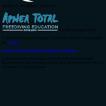
Membre de Breathflow Connection
|
Certifié par Apnea Total
© 2026 Freediving Koh Samui. Tous droits réservés. Conçu & géré
par
Wellvio
.
Politique de confidentialité
Conditions d'utilisation
L'apnée comporte des risques inhérents. Tous les participants
doivent être à l'aise pour nager en eau libre. De l'oxygène de secours
est présent sur chaque bateau.