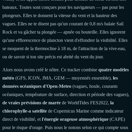
bateaux. Toutes sont conçues pour les navigateurs — pas pour les
plongeurs. Elles te donnent la vitesse du vent et la hauteur des
vagues. Elles ne te disent pas qu'un courant de 0,8 m/s balaie Sail
Rock et va gâcher ta plongée — apnée ou bouteille. Elles ignorent
qu'une efflorescence de plancton vient d'effondrer la visibilité. Elles
se moquent de la thermocline à 18 m, de l'attraction de la vive-eau,
ou de savoir si ton site précis est abrité du vent du jour.
Alors nous avons créé le nôtre. Ce tracker combine
quatre modèles
météo
(GFS, ICON, JMA, GEM — moyennés ensemble),
les
données océaniques d'Open-Meteo
(vagues, houle, courants
océaniques, température de surface, direction et période des vagues),
de vraies prévisions de marée
de WorldTides FES2022,
la
chlorophylle-a satellite
de Copernicus Marine comme indicateur
direct de visibilité, et
l'énergie orageuse atmosphérique
(CAPE)
pour le risque d'orage. Puis nous le notons selon ce qui compte sous