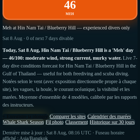
46
MEH
Meh at Hin Nam Tai / Blueberry Hill — experienced divers only
Sat 8 Aug · 0 of next 7 days divable
Today, Sat 8 Aug, Hin Nam Tai / Blueberry Hill is a 'Meh' day
— 46/100: moderate wind, strong current, murky water.
Live 7-
day dive conditions forecast for Hin Nam Tai / Blueberry Hill in the
Gulf of Thailand — useful for both freediving and scuba diving.
Notées selon le vent (avec exposition directionnelle propre à chaque
site), les vagues, la houle, le courant océanique, la visibilité et les
marées. Moyenne d'ensemble de 4 modèles, calibrée par les rapports
des instructeurs.
+ Enregistre ta plongée
Comparer les sites
Calendrier des marées
Whale Shark Season
Fil photo
Classement
Historique sur 30 jours
Dernière mise à jour : Sat 8 Aug, 08:16 UTC · Fuseau horaire
affiché : Asia/Bangkok