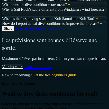
What does the dive condition score mean?
+
Why is Sail Rock's score different from Windguru's wind forecast?
+
When is the best diving season in Koh Samui and Koh Tao?
+
How do I report actual dive conditions to improve the forecast?
+
𝕏 Tweet
WhatsApp
Facebook
Share
Les prévisions sont bonnes ? Réserve une
sortie.
Maximum 3 élèves par instructeur. O2 d'urgence sur chaque bateau.
Voir les cours
Book a Fun Dive
New to freediving?
Get the free beginner's guide
.
From Tool To Course
Want to dive these conditions for real?
Forecasts only mean something with someone in the water beside
you. Train at the same sites you're tracking.