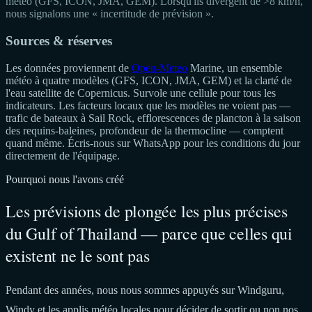
météo (GFS, ICON, JMA, GEM). Lorsqu'ils divergent de >8 km/h,
nous signalons une « incertitude de prévision ».
Sources & réserves
Les données proviennent de
Open-Meteo
Marine, un ensemble
météo à quatre modèles (GFS, ICON, JMA, GEM) et la clarté de
l'eau satellite de Copernicus. Survole une cellule pour tous les
indicateurs. Les facteurs locaux que les modèles ne voient pas —
trafic de bateaux à Sail Rock, efflorescences de plancton à la saison
des requins-baleines, profondeur de la thermocline — comptent
quand même. Écris-nous sur WhatsApp pour les conditions du jour
directement de l'équipage.
Pourquoi nous l'avons créé
Les prévisions de plongée les plus précises
du Gulf of Thailand — parce que celles qui
existent ne le sont pas
Pendant des années, nous nous sommes appuyés sur Windguru,
Windy et les applis météo locales pour décider de sortir ou non nos