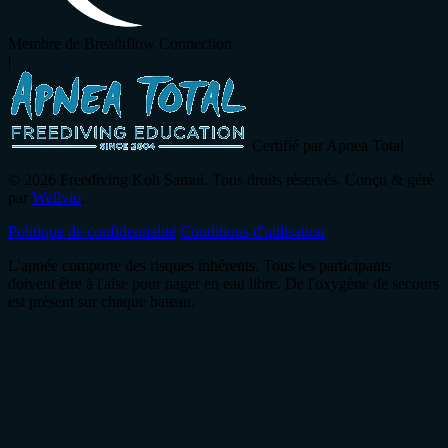
Membre de Breathflow Connection
|
Certifié par Apnea Total
© 2026 Freediving Koh Samui. Tous droits réservés. Conçu & géré
par
Wellvio
.
Politique de confidentialité
Conditions d'utilisation
L'apnée comporte des risques inhérents. Tous les participants
doivent être à l'aise pour nager en eau libre. De l'oxygène de secours
est présent sur chaque bateau.