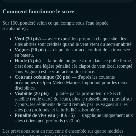
Comment fonctionne le score
Sur 100, pondéré selon ce qui compte sous l'eau (apnée +
scaphandre) :
Vent (30 pts)
— avec exposition propre à chaque site : les
sites abrités sont crédités quand le vent vient du secteur abrité.
Vagues (20 pts)
— clapot de surface, confort de la traversée
en bateau.
Houle (5 pts)
— la houle longue est rare dans ce golfe fermé,
c'est donc une légère pénalité ; le clapot de vent local (compté
sous Vagues) est le vrai facteur de surface.
Courant océanique (20 pts)
— d'après les courants
océaniques d'Open-Meteo Marine. Important pour les deux
disciplines.
Visibilité (20 pts)
— pilotée par la profondeur de Secchi
satellite (vraie clarté de l'eau), plus le ruissellement pluvial sur
7 jours, les sédiments de fond remués par les vagues sur les
sites peu profonds, et la turbidité saisonnière.
Pénalité de vive-eau (−0 à −5)
— s'applique uniquement aux
sites côtiers peu profonds (≤20 m).
Les prévisions sont en moyenne d'ensemble sur quatre modèles